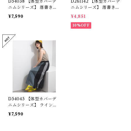
D54038 【体型カバーデ
D261142 【体型カバーデ
ニムシリーズ】 落書きプ
ニムシリーズ】 落書きパ
リントデニムパーカージャ
ッチワークデニムパンツ /
¥7,590
¥4,851
ケット / Graffiti Print D
Scribble Patchwork De
enim Hoodie Jacket 【r
nim Pants 【restock】
10%OFF
e-stock】
D54045 【体型カバーデ
ニムシリーズ】 ラインテ
ープ×デニム切替スカート
¥7,590
/ Line Tape × Denim Pa
nel Skirt 【re-stock】