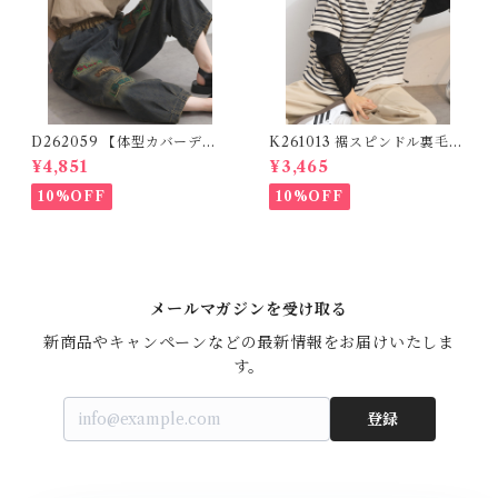
D262059 【体型カバーデニ
K261013 裾スピンドル裏毛カ
ムシリーズ】 パッチワークロ
ットベスト / Drawstring He
¥4,851
¥3,465
ゴデニムパンツ / Patchwork
m Sweat Cut Vest
Logo Denim Pants
10%OFF
10%OFF
メールマガジンを受け取る
新商品やキャンペーンなどの最新情報をお届けいたしま
す。
登録