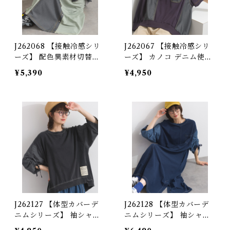
J262068 【接触冷感シリ
J262067 【接触冷感シリ
ーズ】 配色異素材切替ロ
ーズ】 カノコ デニム使い
ングスカート / Cool-To
リメイク風プルオーバー
¥5,390
¥4,950
uch Contrast Mixed-Fa
(セットアップ対応) / Coo
bric Long Skirt
l-Touch Piqué Remake
-Style Pullover with D
enim Details (Matching
Set Available)
J262127 【体型カバーデ
J262128 【体型カバーデ
ニムシリーズ】 袖シャー
ニムシリーズ】 袖シャー
リングデニム切替プルオー
リングデニム切替ワンピー