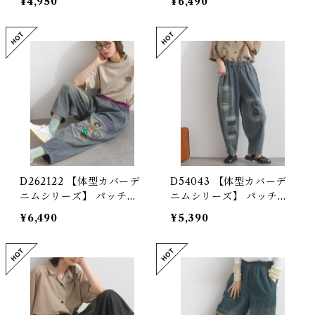
¥4,950
¥6,490
バー / Shirring Sleeve D
ス / Shirring Sleeve De
enim Panel Pullover
nim Panel Dress 【re-d
【re-design】
esign】
D262122 【体型カバーデ
D54043 【体型カバーデ
ニムシリーズ】 パッチワ
ニムシリーズ】 パッチワ
ークスマイルデニム / Pat
ークデニムパンツ / Patch
¥6,490
¥5,390
chwork Smile Denim P
work Denim Pants 【re
ants 【re-stock】
-stock】