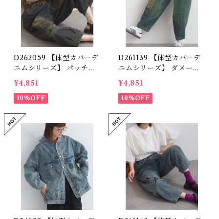
D262059 【体型カバーデ
D261139 【体型カバーデ
ニムシリーズ】 パッチワ
ニムシリーズ】 ダメージ
ークロゴデニムパンツ / P
ペイントデニムパンツ / D
¥4,851
¥4,851
atchwork Logo Denim
amage Patchwork Deni
Pants
10%OFF
m Pants
10%OFF