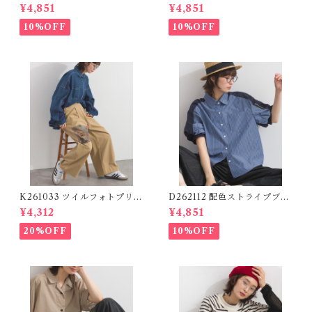
ズ】 ツイルワーク風ロゴパン
ツ / Nylon Line Pants (残り
¥4,851
¥4,851
ツ / Cool Touch Twill Work
わずか)
Logo Pants (残りわずか)
10%OFF
10%OFF
K261033 ツイルフォトプリン
D262112 配色ストライプブラ
トイージーテーパードパンツ /
ウス / Color Block Stripe R
¥4,312
¥4,851
Twill Photo Print Easy Tap
elaxed Blouse 【re-stock】
ered Pants
20%OFF
10%OFF