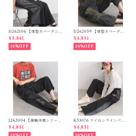
D262106 【体型カバーデニム
D262059 【体型カバーデニ
シリーズ】 デニム切替ワイド
ムシリーズ】 パッチワークロ
¥5,841
¥4,851
パンツ / Denim Panel Wide
ゴデニムパンツ / Patchwork
Pants
Logo Denim Pants
10%OFF
10%OFF
J262004 【接触冷感シリー
K53076 ナイロンラインパン
ズ】 ツイルワーク風ロゴパン
ツ / Nylon Line Pants (残り
¥4,851
¥4,851
ツ / Cool Touch Twill Work
わずか)
Logo Pants (残りわずか)
10%OFF
10%OFF