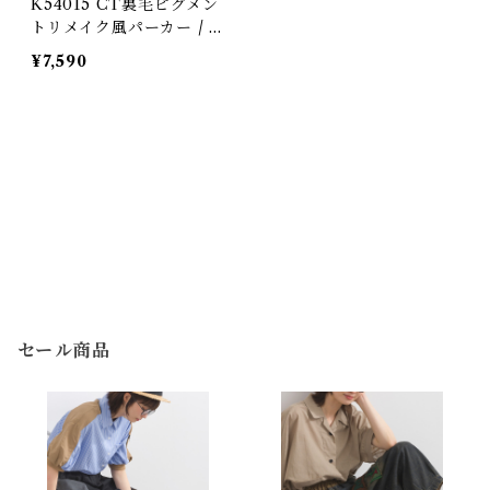
K54015 CT裏毛ピグメン
トリメイク風パーカー / C
T Backed Fleece Pigme
¥7,590
nt Remake Style Half Z
ip Hoodie
セール商品