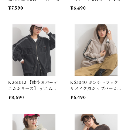
Contrast Stitch Embroi
ン / Sand-Washed Rema
¥7,590
¥6,490
dered Fleece Zip Hood
ke Zip Cardigan
ie
K261012 【体型カバーデ
K53040 ポンチトラック
ニムシリーズ】 デニム切
リメイク風ジップパーカー
り替えZIPパーカー / Den
/ Ponte Track-Style Re
¥8,690
¥6,490
im-Look Panel Zip Ho
make Zip Hoodie (残り
odie (残りわずか)
わずか)