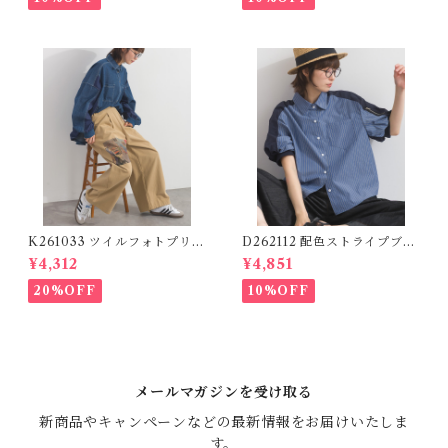
K261033 ツイルフォトプリン
D262112 配色ストライプブラ
トイージーテーパードパンツ /
ウス / Color Block Stripe R
¥4,312
¥4,851
Twill Photo Print Easy Tap
elaxed Blouse 【re-stock】
ered Pants
20%OFF
10%OFF
メールマガジンを受け取る
新商品やキャンペーンなどの最新情報をお届けいたしま
す。