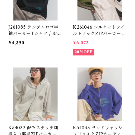
J261085 ランダムロゴ半
K261046 シルケットツイ
袖パーカーTシャツ / Ran
ルトラックZIPパーカー /
dom Logo Short Sleeve
Silket Twill Track Zip
¥4,290
¥6,072
Hoodie T-Shirt
Hoodie
20%OFF
K54032 配色ステッチ刺
K54033 サンドウォッシ
繍入り裏毛ZIPパーカー /
ュリメイクZIPカーディガ