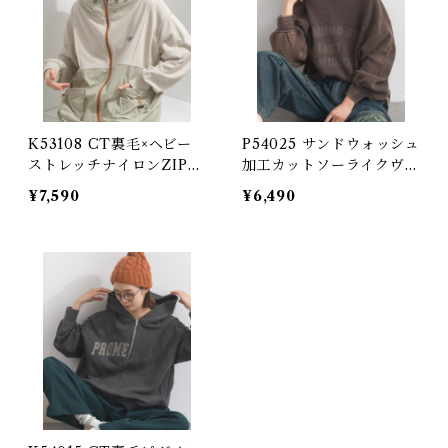
K53108 CT裏毛×ヘビー
P54025 サンドウォッシュ
ストレッチナイロンZIPパ
加工カットソーライクヴィ
ーカー / CT Fleece × He
ンテージ風ニットパーカー
¥7,590
¥6,490
avy Stretch Nylon ZIP
/ Sand-Washed Vintage
Hoodie
-Look Knit Hoodie (残
りわずか)