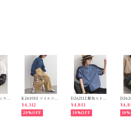
ロンライ
K261033 ツイルフォ
D262112 配色ストラ
D26
n Lin
トプリントイージーテ
イプブラウス / Color
ーデニ
¥4,312
¥4,851
¥4,8
わずか)
ーパードパンツ / Twil
Block Stripe Relaxe
ッチ
l Photo Print Easy T
d Blouse 【re-stoc
パンツ 
20%OFF
10%OFF
10%
apered Pants
k】
Logo