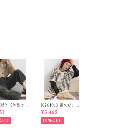
2059 【体型カバ
K261013 裾スピンド
ムシリーズ】 パ
ル裏毛カットベスト /
51
¥3,465
ワークロゴデニム
Drawstring Hem Sw
/ Patchwork
eat Cut Vest
OFF
10%OFF
 Denim Pants