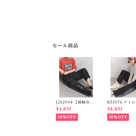
セール商品
J262004 【接触冷感
K53076 ナイ
シリーズ】 ツイルワー
ンパンツ / Nylo
¥4,851
¥4,851
ク風ロゴパンツ / Coo
e Pants (残り
l Touch Twill Work
10%OFF
10%OFF
Logo Pants (残りわ
ずか)