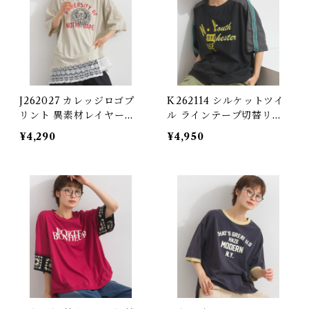
J262027 カレッジロゴプ
K262114 シルケットツイ
リント 異素材レイヤード
ル ラインテープ切替リメ
風チュニック / College
イク風ロゴプルオーバー /
¥4,290
¥4,950
Logo Print Mixed-Fabri
Mercerized Twill Rema
c Layered-Look Tunic
ke-Style Logo Pullover
with Line Tape