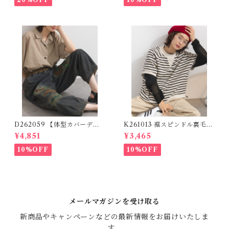
D262059 【体型カバーデニ
K261013 裾スピンドル裏毛カ
ムシリーズ】 パッチワークロ
ットベスト / Drawstring He
¥4,851
¥3,465
ゴデニムパンツ / Patchwork
m Sweat Cut Vest
Logo Denim Pants
10%OFF
10%OFF
メールマガジンを受け取る
新商品やキャンペーンなどの最新情報をお届けいたしま
す。