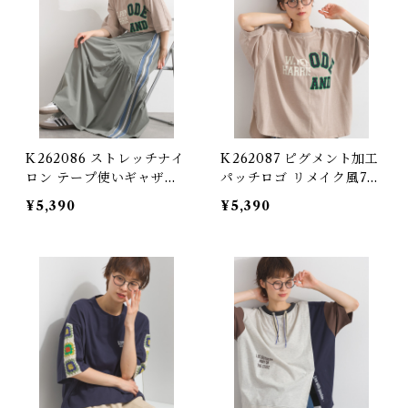
K262086 ストレッチナイ
K262087 ピグメント加工
ロン テープ使いギャザー
パッチロゴ リメイク風7分
ロングスカート / Stretch
袖プルオーバー / Pigmen
¥5,390
¥5,390
Nylon Tape-Detail Gat
t-Dyed Patch Logo Re
hered Long Skirt
make-Style 3/4-Sleeve
Pullover