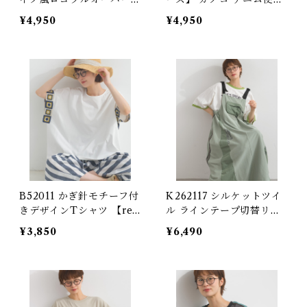
Denim Panel Remake-S
リメイク風プルオーバー
¥4,950
¥4,950
tyle Logo Pullover
(セットアップ対応) / Coo
l-Touch Piqué Remake
-Style Pullover with D
enim Details (Matching
Set Available)
B52011 かぎ針モチーフ付
K262117 シルケットツイ
きデザインTシャツ 【red
ル ラインテープ切替リメ
esigned】
イク風ジャンパースカート
¥3,850
¥6,490
/ Silket-Finish Twill Re
make-Style Jumper Dre
ss with Line Tape