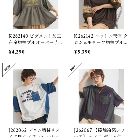
K262140 ピグメント加工
K262142 コットン天竺 ク
布帛切替プルオーバー / Pi
ロシェモチーフ切替プルオ
gment-Dyed Woven Pa
ーバー / Cotton Jersey
¥4,290
¥5,390
nel Pullover
Crochet Motif Panel P
ullover
J262062 デニム切替リメ
J262067 【接触冷感シリ
イク風ロゴプルオーバー /
ーズ】 カノコ デニム使い