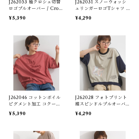
J262053 袖クロシェ切替
J262031 スノーウォッシ
ロゴプルオーバー / Croc
ュリンガーロゴTシャツ /
het Sleeve Logo Pullov
Snow Wash Ringer Log
¥5,390
¥4,290
er
o T-Shirt
J262046 コットンボイル
J262028 フォトプリント
ピグメント加工 コクーン
裾スピンドルプルオーバー
Tブラウス / Pigment-Dy
/ Photo Print Hem Spin
¥5,390
¥4,290
ed Cotton Voile Cocoo
dle Pullover
n T-Blouse