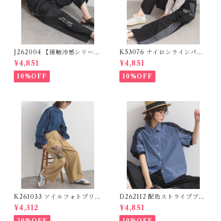
J262004 【接触冷感シリー
K53076 ナイロンラインパン
ズ】 ツイルワーク風ロゴパン
ツ / Nylon Line Pants (残り
¥4,851
¥4,851
ツ / Cool Touch Twill Work
わずか)
Logo Pants (残りわずか)
10%OFF
10%OFF
K261033 ツイルフォトプリン
D262112 配色ストライプブラ
トイージーテーパードパンツ /
ウス / Color Block Stripe R
¥4,312
¥4,851
Twill Photo Print Easy Tap
elaxed Blouse 【re-stock】
ered Pants
20%OFF
10%OFF