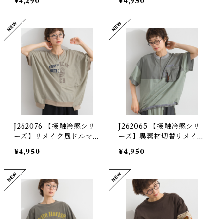
¥4,290
¥4,950
xed-Fabric Pullover
ool-Touch Mixed-Fabr
ic Shirred-Sleeve Pullo
ver
J262076 【接触冷感シリ
J262065 【接触冷感シリ
ーズ】リメイク風ドルマン
ーズ】異素材切替リメイク
ハーフZIPプリントプルオ
風プルオーバー / Cool-T
¥4,950
¥4,950
ーバー / Cool-Touch Re
ouch Mixed-Fabric Re
make-Inspired Dolman
make-Style Pullover
Half-Zip Graphic Pullo
ver