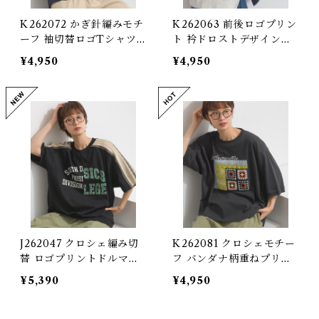
K262072 かぎ針編みモチ
K262063 前後ロゴプリン
ーフ 袖切替ロゴTシャツ /
ト 衿ドロストデザインプ
Crochet Motif Sleeve-
ルオーバー / Front-and-
¥4,950
¥4,950
Panel Logo T-Shirt
Back Logo Print Draws
tring-Detail Pullover
J262047 クロシェ編み切
K262081 クロシェモチー
替 ロゴプリントドルマン
フ バンダナ柄重ねプリン
プルオーバー / Crochet-
ト リメイク風7分袖プルオ
¥5,390
¥4,950
Panel Logo Print Dolm
ーバー / Crochet Motif
an Pullover
and Bandana-Print Lay
ered Remake-Style 3/4-