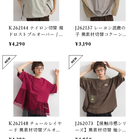
K262144 ナイロン切替 裾
J262137 レーヨン混鹿の
ドロストプルオーバー / N
子 異素材切替コクーンプ
ylon-Panel Drawstring-
ルオーバー / Rayon-Blen
¥4,290
¥3,190
Hem Pullover
d Piqué Mixed-Fabric
Cocoon Pullover
K262148 チュールレイヤ
J262073 【接触冷感シリ
ード 異素材切替プルオー
ーズ】異素材切替 袖シャ
バー / Tulle-Layered Mi
ーリングプルオーバー / C