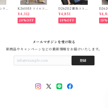
ロンライ
K261033 ツイルフォ
D262112 配色ストラ
D26
n Lin
トプリントイージーテ
イプブラウス / Color
ーデニ
¥4,312
¥4,851
¥4,8
わずか)
ーパードパンツ / Twil
Block Stripe Relaxe
ッチ
l Photo Print Easy T
d Blouse 【re-stoc
パンツ 
20%OFF
10%OFF
10%
apered Pants
k】
Logo
メールマガジンを受け取る
新商品やキャンペーンなどの最新情報をお届けいたします。
登録