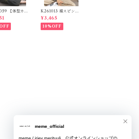
2059 【体型カバ
K261013 裾スピンド
ムシリーズ】 パ
ル裏毛カットベスト /
51
¥3,465
ワークロゴデニム
Drawstring Hem Sw
/ Patchwork
eat Cut Vest
OFF
10%OFF
 Denim Pants