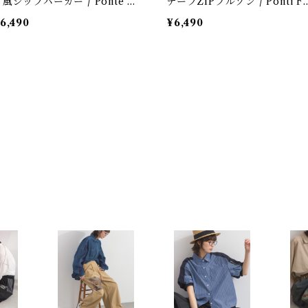
風ジップパーカー / Ponte Tr
テープZIPブルゾン / Ponti Fr
ck-Style Remake Zip Hoodi
nge Line Tape Zip Blouson
6,490
¥6,490
 (残りわずか)