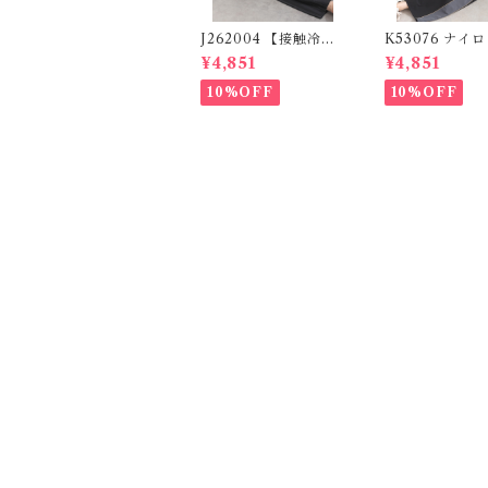
J262004 【接触冷感
K53076 ナイ
シリーズ】 ツイルワー
ンパンツ / Nylo
¥4,851
¥4,851
ク風ロゴパンツ / Coo
e Pants (残り
l Touch Twill Work
10%OFF
10%OFF
Logo Pants (残りわ
ずか)