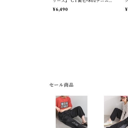
リーズ】 CT裏毛×8ozデニム異
ク
素材リメイク風デニム切替 ブル
a
¥6,490
¥
ゾン / CT Sweat × 8oz Denim
e
Mixed-Fabric Remake-Style
Crew Cardigan
セール商品