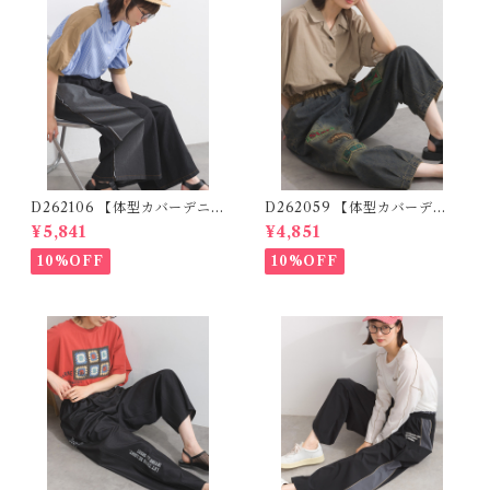
D262106 【体型カバーデニム
D262059 【体型カバーデニ
シリーズ】 デニム切替ワイド
ムシリーズ】 パッチワークロ
¥5,841
¥4,851
パンツ / Denim Panel Wide
ゴデニムパンツ / Patchwork
Pants
Logo Denim Pants
10%OFF
10%OFF