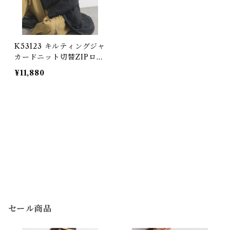
K53123 キルティングジャ
カードニット切替ZIPロン
グパーカー / Quilted Jac
¥11,880
quard Knit Combinatio
n ZIP Long Hoodie (残
りわずか)
セール商品