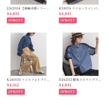
J262004 【接触冷感シリー
K53076 ナイロンラインパン
ズ】 ツイルワーク風ロゴパン
ツ / Nylon Line Pants (残り
¥4,851
¥4,851
ツ / Cool Touch Twill Work
わずか)
Logo Pants (残りわずか)
10%OFF
10%OFF
K261033 ツイルフォトプリン
D262112 配色ストライプブラ
トイージーテーパードパンツ /
ウス / Color Block Stripe R
¥4,312
¥4,851
Twill Photo Print Easy Tap
elaxed Blouse 【re-stock】
ered Pants
20%OFF
10%OFF