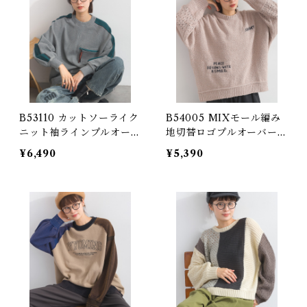
B53110 カットソーライク
B54005 MIXモール編み
ニット袖ラインプルオーバ
地切替ロゴプルオーバー /
ー / Cut and Sewn-Like
MIX Chenille Knit Log
¥6,490
¥5,390
Knit Sleeve Line Pullov
o Pullover
er