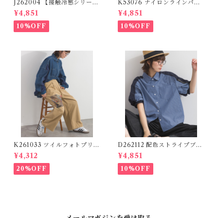
J262004 【接触冷感シリー
K53076 ナイロンラインパン
ズ】 ツイルワーク風ロゴパン
ツ / Nylon Line Pants (残り
¥4,851
¥4,851
ツ / Cool Touch Twill Work
わずか)
Logo Pants (残りわずか)
10%OFF
10%OFF
K261033 ツイルフォトプリン
D262112 配色ストライプブラ
トイージーテーパードパンツ /
ウス / Color Block Stripe R
¥4,312
¥4,851
Twill Photo Print Easy Tap
elaxed Blouse 【re-stock】
ered Pants
20%OFF
10%OFF