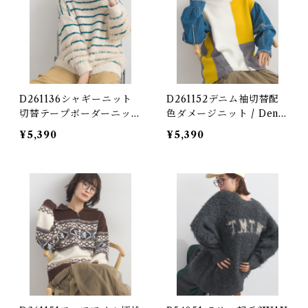
D261136シャギーニット
D261152デニム袖切替配
切替テープボーダーニット
色ダメージニット / Deni
/ Shaggy Knit Tape Bor
m Sleeve Color-Block
¥5,390
¥5,390
der Sweater (残りわず
Distressed Knit (残りわ
か)
ずか)