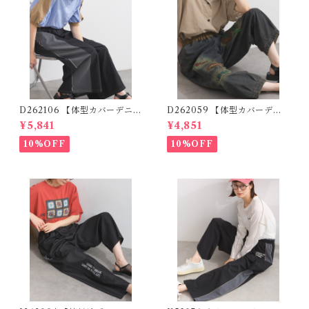
D262106 【体型カバーデニム
D262059 【体型カバーデニ
シリーズ】 デニム切替ワイド
ムシリーズ】 パッチワークロ
¥5,841
¥4,851
パンツ / Denim Panel Wide
ゴデニムパンツ / Patchwork
Pants
Logo Denim Pants
10%OFF
10%OFF