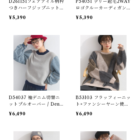
D261151フェアアイル柄衿
P54051 テリー起毛2WAY
つきハーフジップニット /
ロゴクルーカーディガン /
Fair Isle Collar Half-Zi
Terry Brushed 2-Way L
¥5,390
¥5,390
p Knit Pullover
ogo Crew Cardigan (残
りわずか)
D54037 袖デニム切替ニ
B53103 フラッフィーニッ
ットプルオーバー / Deni
ト×ファンシーヤーン使い
m Sleeve Switching Kni
柄配色ニットプルオーバー
¥6,490
¥6,490
t Pullover
/ Fluffy Knit × Fancy Y
arn Patterned Color-Bl
ock Pullover