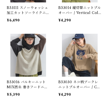
B53111 スノーウォッシュ
B53014 縦切替ニットプル
加工カットソーライクニッ
オーバー / Vertical Colo
トヴィンテージ風ロゴプル
r Block Knit Pullover
¥6,490
¥4,290
オーバー / Snow-Wash
(残りわずか)
Cut & Sewn-Like Knit
Vintage Logo Pullover
B53016 バルキーニット
B53030 ネコ柄ブークレ
MIX撚糸 巻きフードニッ
ニットプルオーバー / Cat
トパーカー / Bulky Knit
Pattern Bouclé Knit Pu
¥5,390
¥4,290
Mixed-Yarn Hooded Kn
llover
it Pullover