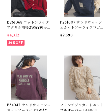
B261068 コットンライク
P261007 サンドウォッシ
アクリル前後2WAY透かし
ュカットソーライクロゴ刺
柄カーディガン / Cotton-
繍ニットパーカー / Sand-
¥4,312
¥7,590
Like Acrylic Reversible
Washed Cut-and-Sew-L
2-Way Openwork Cardi
20%OFF
ike Knit Hoodie with L
gan
ogo Embroidery
P54047 サンドウォッシュ
フリンジジャカードニット
カットソーライク2WAYロ
プルオーバー P44068