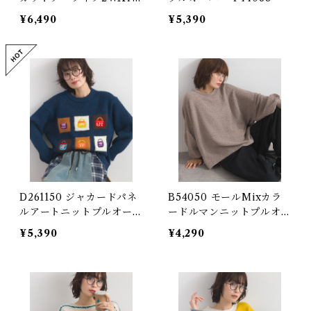
ゴクルーネックカーディガ
¥6,490
¥5,390
ン / Sand-Washed Cut-a
nd-Sew-Like 2-Way Lo
go Crewneck Cardigan
D261150 ジャカードパネ
B54050 モールMixカラ
ルアートニットプルオーバ
ードルマンニットプルオー
ー / Jacquard Panel Art
バー / Mole Mix Color
¥5,390
¥4,290
Knit Pullover 【restoc
Dolman Knit Pullover
k】