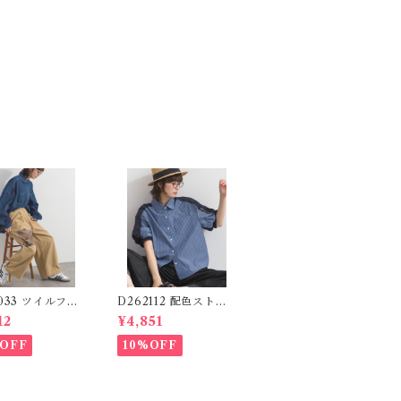
1033 ツイルフォ
D262112 配色ストラ
リントイージーテ
イプブラウス / Color
12
¥4,851
パンツ / Twil
Block Stripe Relaxe
to Print Easy T
d Blouse 【re-stoc
OFF
10%OFF
d Pants
k】