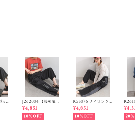
体型カバ
J262004 【接触冷感
K53076 ナイロンライ
K26
ズ】 パ
シリーズ】 ツイルワー
ンパンツ / Nylon Lin
トプ
¥4,851
¥4,851
¥4,3
デニム
ク風ロゴパンツ / Coo
e Pants (残りわずか)
ーパード
work
l Touch Twill Work
l Pho
10%OFF
10%OFF
20%
ants
Logo Pants (残りわ
apere
ずか)