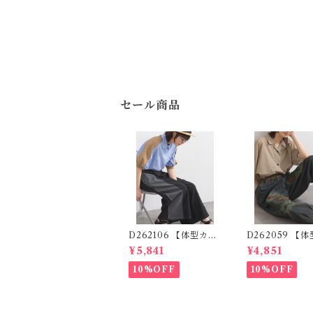
セール商品
D262106 【体型カバ
D262059 【
ーデニムシリーズ】 デ
ーデニムシリー
¥5,841
¥4,851
ニム切替ワイドパンツ
ッチワークロゴ
/ Denim Panel Wide
パンツ / Patch
10%OFF
10%OFF
Pants
Logo Denim P