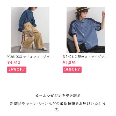
K261033 ツイルフォトプリン
D262112 配色ストライプブラ
トイージーテーパードパンツ /
ウス / Color Block Stripe R
¥4,312
¥4,851
Twill Photo Print Easy Tap
elaxed Blouse 【re-stock】
ered Pants
20%OFF
10%OFF
メールマガジンを受け取る
新商品やキャンペーンなどの最新情報をお届けいたしま
す。