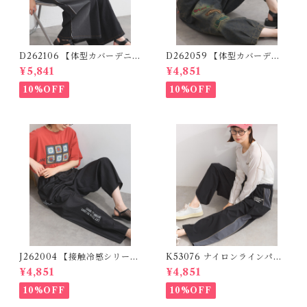
D262106 【体型カバーデニム
D262059 【体型カバーデニ
シリーズ】 デニム切替ワイド
ムシリーズ】 パッチワークロ
¥5,841
¥4,851
パンツ / Denim Panel Wide
ゴデニムパンツ / Patchwork
Pants
Logo Denim Pants
10%OFF
10%OFF
J262004 【接触冷感シリー
K53076 ナイロンラインパン
ズ】 ツイルワーク風ロゴパン
ツ / Nylon Line Pants (残り
¥4,851
¥4,851
ツ / Cool Touch Twill Work
わずか)
Logo Pants (残りわずか)
10%OFF
10%OFF