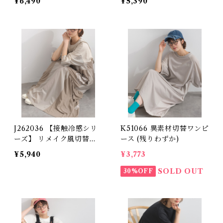
¥6,490
¥5,390
h Mixed Fabric Shirred
ouch Piqué Frill Pocke
Sleeve Dress
t Dress (残りわずか)
J262036 【接触冷感シリ
K51066 異素材切替ワンピ
ーズ】 リメイク風切替キ
ース (残りわずか)
ャミワンピース / Cool T
¥5,940
¥3,773
ouch Piqué Remake Pa
nel Cami Dress
SOLD OUT
30%OFF