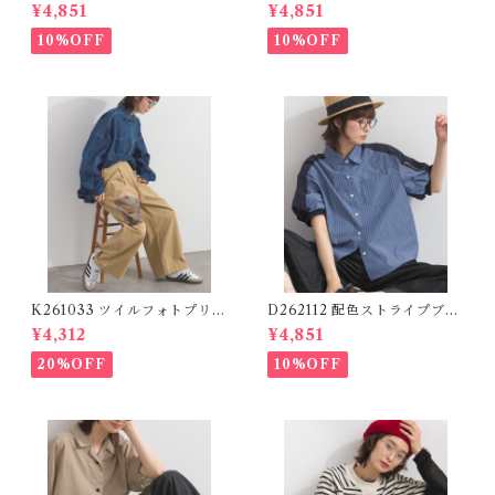
ズ】 ツイルワーク風ロゴパン
ツ / Nylon Line Pants (残り
¥4,851
¥4,851
ツ / Cool Touch Twill Work
わずか)
Logo Pants (残りわずか)
10%OFF
10%OFF
K261033 ツイルフォトプリン
D262112 配色ストライプブラ
トイージーテーパードパンツ /
ウス / Color Block Stripe R
¥4,312
¥4,851
Twill Photo Print Easy Tap
elaxed Blouse 【re-stock】
ered Pants
20%OFF
10%OFF