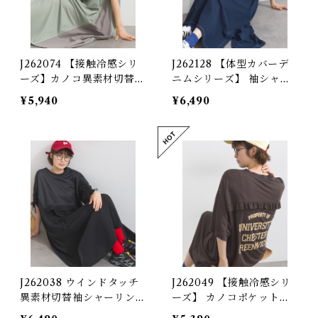
J262074 【接触冷感シリ
J262128 【体型カバーデ
ーズ】カノコ異素材切替フ
ニムシリーズ】 袖シャー
ロントZIPワンピース / C
リングデニム切替ワンピー
¥5,940
¥6,490
ool-Touch Piqué Mixe
ス / Shirring Sleeve De
d-Fabric Front-Zip Dre
nim Panel Dress 【re-d
ss
esign】
J262038 ウインドタッチ
J262049 【接触冷感シリ
異素材切替袖シャーリング
ーズ】 カノコポケットフ
ワンピース / Wind Touc
リルワンピース / Cool T