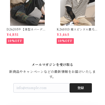
D262059 【体型カバーデニ
K261013 裾スピンドル裏毛カ
ムシリーズ】 パッチワークロ
ットベスト / Drawstring He
¥4,851
¥3,465
ゴデニムパンツ / Patchwork
m Sweat Cut Vest
Logo Denim Pants
10%OFF
10%OFF
メールマガジンを受け取る
新商品やキャンペーンなどの最新情報をお届けいたしま
す。
登録