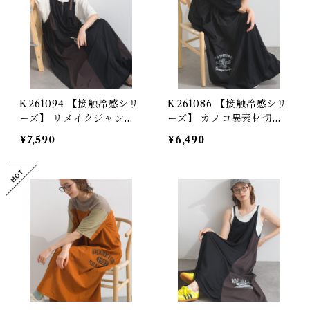
K261094 【接触冷感シリ
K261086 【接触冷感シリ
ーズ】 リメイクジャンス
ーズ】 カノコ異素材切替
カ / Cool Touch Mixed
ワンピース / Cool Touc
¥7,590
¥6,490
Fabric Remake Jumper
h Mixed Fabric Switchi
Skirt (残りわずか)
ng Dress