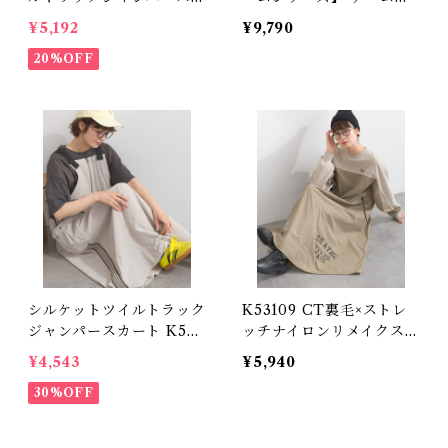
ート / Silket Twill Trac
替裏毛ジャンパースカート
¥5,192
¥9,790
k Jumper Skirt
/ Denim-Look Panel Sw
20%OFF
eat Jumper Skirt (残りわ
ずか)
シルケットツイルトラック
K53109 CT裏毛×ストレ
ジャンパースカート K520
ッチナイロンリメイクスエ
76 【restock】 (残りわず
ットワンピース / CT Lin
¥4,543
¥5,940
か)
ed × Stretch Nylon Re
30%OFF
make Sweat Dress (残り
わずか)