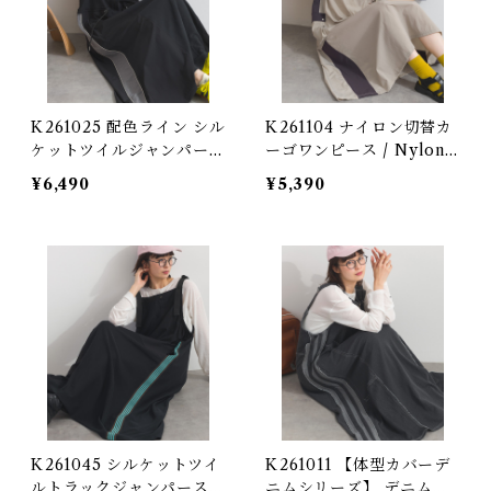
K261025 配色ライン シル
K261104 ナイロン切替カ
ケットツイルジャンパース
ーゴワンピース / Nylon
カート / Color Line Silk
Panel Cargo dress (残り
¥6,490
¥5,390
et Twill Jumper Skirt
わずか)
(残りわずか)
K261045 シルケットツイ
K261011 【体型カバーデ
ルトラックジャンパースカ
ニムシリーズ】 デニム切