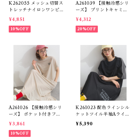
K262055 メッシュ切替ス
A261039 【接触冷感シリ
トレッチナイロンワンピー
ーズ】 プリントキャミワ
ス / Mesh Panel Stretch
ンピース / Cool Touch
¥4,851
¥4,312
Nylon Dress (残りわず
Logo Print Camisole Dr
か)
10%OFF
ess (残りわずか)
20%OFF
A261026 【接触冷感シリ
K261023 配色ラインシル
ーズ】 ポケット付きフレ
ケットツイル半袖Aライン
アワンピース / Cool Tou
ワンピース / Color Line
¥3,861
¥5,390
ch Pocket Flare Dress
Silket Twill A-Line Dre
(残りわずか)
10%OFF
ss (残りわずか)