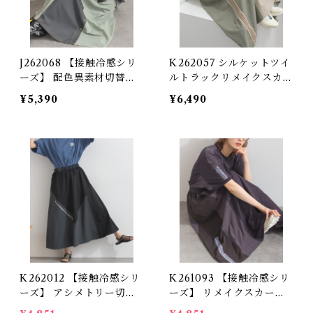
J262068 【接触冷感シリ
K262057 シルケットツイ
ーズ】 配色異素材切替ロ
ルトラックリメイクスカー
ングスカート / Cool-To
ト / Mercerized Twill T
¥5,390
¥6,490
uch Contrast Mixed-Fa
rack Remake Skirt
bric Long Skirt
K262012 【接触冷感シリ
K261093 【接触冷感シリ
ーズ】 アシメトリー切替
ーズ】 リメイクスカート
スカート / Cool Touch
/ Cool Touch Mixed Fa