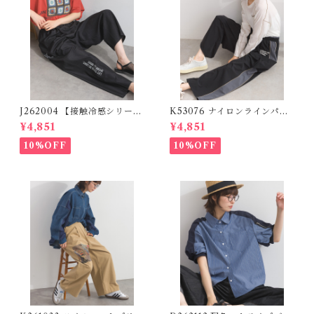
J262004 【接触冷感シリー
K53076 ナイロンラインパン
ズ】 ツイルワーク風ロゴパン
ツ / Nylon Line Pants (残り
¥4,851
¥4,851
ツ / Cool Touch Twill Work
わずか)
Logo Pants (残りわずか)
10%OFF
10%OFF