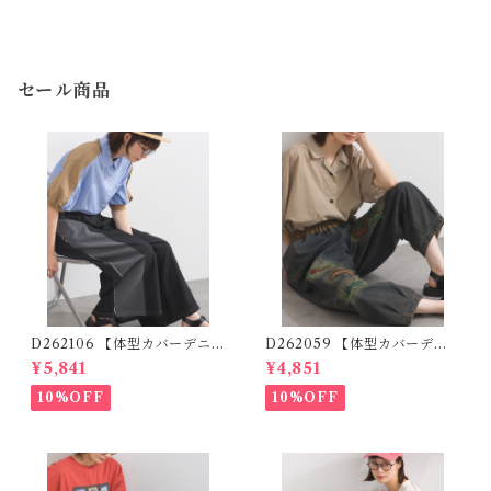
セール商品
D262106 【体型カバーデニム
D262059 【体型カバーデニ
シリーズ】 デニム切替ワイド
ムシリーズ】 パッチワークロ
¥5,841
¥4,851
パンツ / Denim Panel Wide
ゴデニムパンツ / Patchwork
Pants
Logo Denim Pants
10%OFF
10%OFF