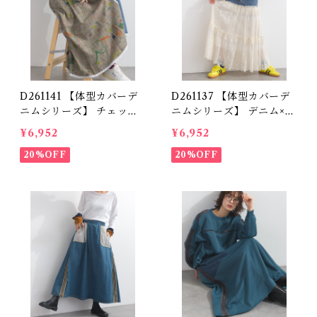
D261141 【体型カバーデ
D261137 【体型カバーデ
ニムシリーズ】 チェック
ニムシリーズ】 デニム×レ
+ アートイラスト切替デニ
ースティアードスカート /
¥6,952
¥6,952
ムスカート / Denim Skir
Denim × Lace Tiered S
t with Printed Check P
20%OFF
kirt (残りわずか)
20%OFF
anels