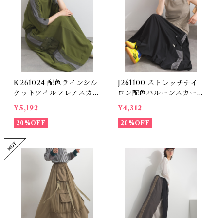
K261024 配色ラインシル
J261100 ストレッチナイ
ケットツイルフレアスカー
ロン配色バルーンスカート
ト / Color Line Silket T
/ Stretch Nylon Color
¥5,192
¥4,312
will Flare Skirt
Block Balloon Skirt (残
20%OFF
りわずか)
20%OFF