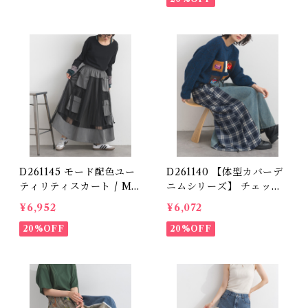
Trim Denim Skirt
D261145 モード配色ユー
D261140 【体型カバーデ
ティリティスカート / Mo
ニムシリーズ】 チェック
de Color-Block Utility
切替デニムスカート / Ch
¥6,952
¥6,072
Skirt
eck Panel Denim Skirt
20%OFF
20%OFF