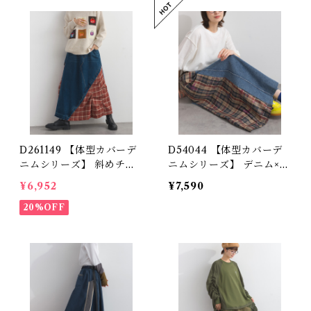
D261149 【体型カバーデ
D54044 【体型カバーデ
ニムシリーズ】 斜めチェ
ニムシリーズ】 デニム×チ
ック切替デニムスカート /
ェック切替スカート / Den
¥6,952
¥7,590
Diagonal Check Panel
im × Check Panel Skirt
Denim Skirt
20%OFF
【re-stock】