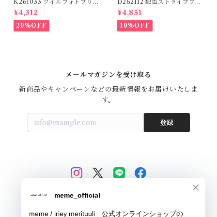
K261033 ツイルフォトプリン
D262112 配色ストライプブラ
トイージーテーパードパンツ /
ウス / Color Block Stripe R
¥4,312
¥4,851
Twill Photo Print Easy Tap
elaxed Blouse 【re-stock】
ered Pants
20%OFF
10%OFF
メールマガジンを受け取る
新商品やキャンペーンなどの最新情報をお届けいたしま
す。
登録