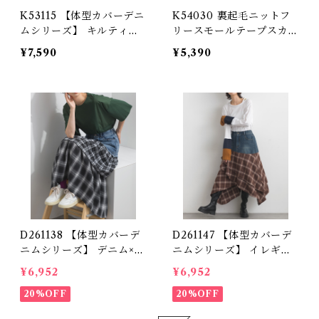
K53115 【体型カバーデニ
K54030 裏起毛ニットフ
ムシリーズ】 キルティン
リースモールテープスカー
グ×8ozデニム異素材スカ
ト / Brushed Knit Fleec
¥7,590
¥5,390
ート / Quilted × 8oz De
e Small Tape SkirtK54
nim Mixed-Fabric Skirt
030
D261138 【体型カバーデ
D261147 【体型カバーデ
ニムシリーズ】 デニム×チ
ニムシリーズ】 イレギュ
ェックティアードスカート
ラーヘムチェック切替デニ
¥6,952
¥6,952
/ Denim & Check Tiere
ムスカート / Irregular H
d Skirt
20%OFF
em Check Panel Denim
20%OFF
Skirt