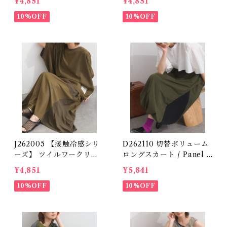
¥4,851
¥4,851
Asymmetrical Panel Sk
bric Remake Skirt (残り
irt
10%OFF
わずか)
10%OFF
J262005 【接触冷感シリ
D262110 切替ボリューム
ーズ】 ツイルワークリメ
ロングスカート / Panel V
イクスカート / Cool Tou
olume Long Skirt
¥4,851
¥5,841
ch Twill Work Remake
Skirt
10%OFF
10%OFF