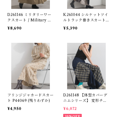
D261146 ミリタリーワー
K261044 シルケットツイ
クスカート / Military W
ルトラック巻きスカート /
ork Skirt 【restock】
Silket Twill Track Wra
¥8,690
¥5,390
p Skirt (残りわずか)
フリンジジャカードスカー
D261148 【体型カバーデ
ト P44069 (残りわずか)
ニムシリーズ】 変形チェ
ック切替デニムスカート /
¥4,950
¥6,072
Irregular Panel Check-
20%OFF