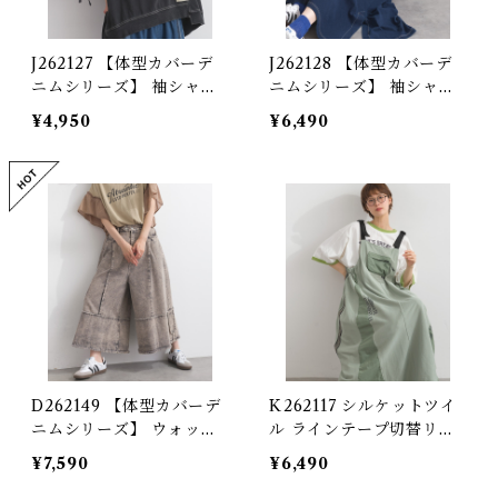
J262127 【体型カバーデ
J262128 【体型カバーデ
ニムシリーズ】 袖シャー
ニムシリーズ】 袖シャー
リングデニム切替プルオー
リングデニム切替ワンピー
¥4,950
¥6,490
バー / Shirring Sleeve D
ス / Shirring Sleeve De
enim Panel Pullover
nim Panel Dress 【re-d
【re-design】
esign】
D262149 【体型カバーデ
K262117 シルケットツイ
ニムシリーズ】 ウォッシ
ル ラインテープ切替リメ
ュデニムワイドパンツ /
イク風ジャンパースカート
¥7,590
¥6,490
Washed Denim Wide Pa
/ Silket-Finish Twill Re