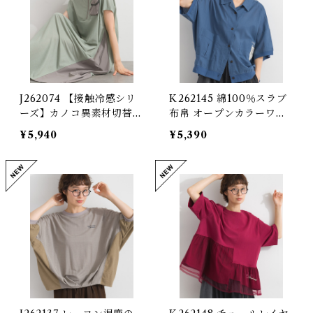
J262074 【接触冷感シリ
K262145 綿100％スラブ
ーズ】カノコ異素材切替フ
布帛 オープンカラーワー
ロントZIPワンピース / C
クシャツ / Cotton Slub
¥5,940
¥5,390
ool-Touch Piqué Mixe
Open-Collar Work Shir
d-Fabric Front-Zip Dre
t
ss