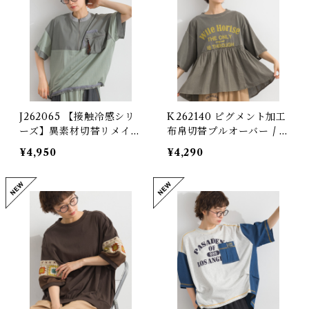
J262065 【接触冷感シリ
K262140 ピグメント加工
ーズ】異素材切替リメイク
布帛切替プルオーバー / Pi
風プルオーバー / Cool-T
gment-Dyed Woven Pa
¥4,950
¥4,290
ouch Mixed-Fabric Re
nel Pullover
make-Style Pullover