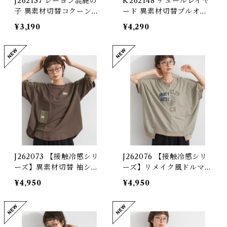
J262137 レーヨン混鹿の
K262148 チュールレイヤ
子 異素材切替コクーンプ
ード 異素材切替プルオー
ルオーバー / Rayon-Blen
バー / Tulle-Layered Mi
¥3,190
¥4,290
d Piqué Mixed-Fabric
xed-Fabric Pullover
Cocoon Pullover
J262073 【接触冷感シリ
J262076 【接触冷感シリ
ーズ】異素材切替 袖シャ
ーズ】リメイク風ドルマン
ーリングプルオーバー / C
ハーフZIPプリントプルオ
¥4,950
¥4,950
ool-Touch Mixed-Fabr
ーバー / Cool-Touch Re
ic Shirred-Sleeve Pullo
make-Inspired Dolman
ver
Half-Zip Graphic Pullo
ver