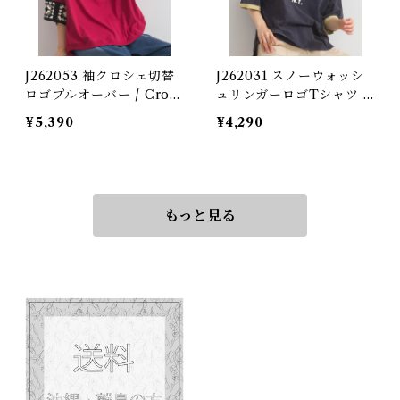
J262053 袖クロシェ切替
J262031 スノーウォッシ
ロゴプルオーバー / Croc
ュリンガーロゴTシャツ /
het Sleeve Logo Pullov
Snow Wash Ringer Log
¥5,390
¥4,290
er
o T-Shirt
もっと見る