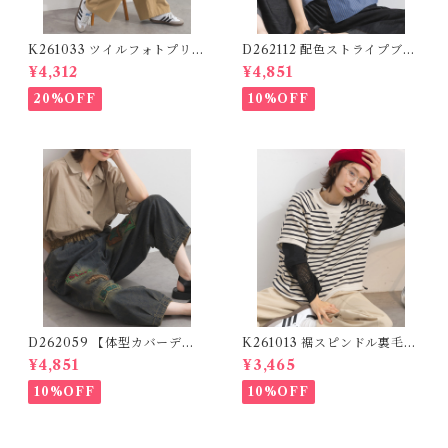
K261033 ツイルフォトプリン
D262112 配色ストライプブラ
トイージーテーパードパンツ /
ウス / Color Block Stripe R
¥4,312
¥4,851
Twill Photo Print Easy Tap
elaxed Blouse 【re-stock】
ered Pants
20%OFF
10%OFF
D262059 【体型カバーデニ
K261013 裾スピンドル裏毛カ
ムシリーズ】 パッチワークロ
ットベスト / Drawstring He
¥4,851
¥3,465
ゴデニムパンツ / Patchwork
m Sweat Cut Vest
Logo Denim Pants
10%OFF
10%OFF