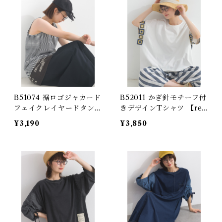
enim Details (Matching
Set Available)
B51074 裾ロゴジャカード
B52011 かぎ針モチーフ付
フェイクレイヤードタンク
きデザインTシャツ 【red
トップ
esigned】
¥3,190
¥3,850