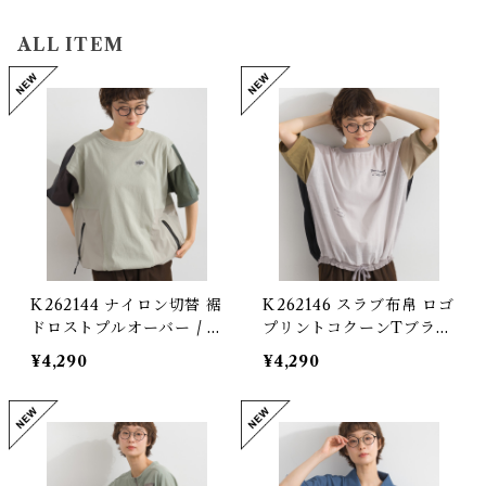
ALL ITEM
K262144 ナイロン切替 裾
K262146 スラブ布帛 ロゴ
ドロストプルオーバー / N
プリントコクーンTブラウ
ylon-Panel Drawstring-
ス / Slub Cotton Cocoo
¥4,290
¥4,290
Hem Pullover
n-Silhouette Graphic B
louse