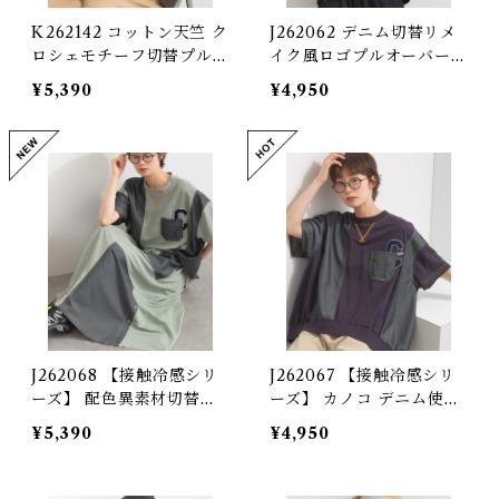
K262142 コットン天竺 ク
J262062 デニム切替リメ
ロシェモチーフ切替プルオ
イク風ロゴプルオーバー /
ーバー / Cotton Jersey
Denim Panel Remake-S
¥5,390
¥4,950
Crochet Motif Panel P
tyle Logo Pullover
ullover
J262068 【接触冷感シリ
J262067 【接触冷感シリ
ーズ】 配色異素材切替ロ
ーズ】 カノコ デニム使い
ングスカート / Cool-To
リメイク風プルオーバー
¥5,390
¥4,950
uch Contrast Mixed-Fa
(セットアップ対応) / Coo
bric Long Skirt
l-Touch Piqué Remake
-Style Pullover with D