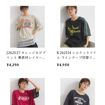
nts
make-Style Jumper Dre
ss with Line Tape
J262027 カレッジロゴプ
K262114 シルケットツイ
リント 異素材レイヤード
ル ラインテープ切替リメ
風チュニック / College
イク風ロゴプルオーバー /
¥4,290
¥4,950
Logo Print Mixed-Fabri
Mercerized Twill Rema
c Layered-Look Tunic
ke-Style Logo Pullover
with Line Tape