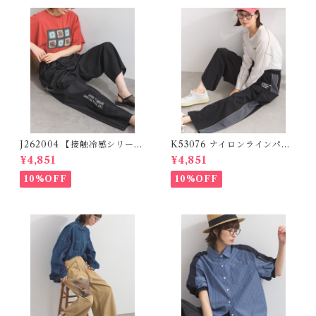
J262004 【接触冷感シリー
K53076 ナイロンラインパン
ズ】 ツイルワーク風ロゴパン
ツ / Nylon Line Pants (残り
¥4,851
¥4,851
ツ / Cool Touch Twill Work
わずか)
Logo Pants (残りわずか)
10%OFF
10%OFF