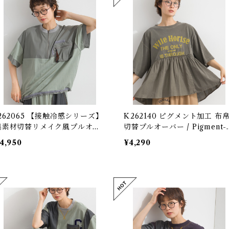
J262065 【接触冷感シリーズ】
K262140 ピグメント加工 布
異素材切替リメイク風プルオー
切替プルオーバー / Pigment-
ー / Cool-Touch Mixed-Fa
yed Woven Panel Pullover
4,950
¥4,290
ric Remake-Style Pullover