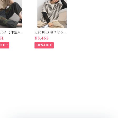
2059 【体型カバ
K261013 裾スピンド
ムシリーズ】 パ
ル裏毛カットベスト /
51
¥3,465
ワークロゴデニム
Drawstring Hem Sw
/ Patchwork
eat Cut Vest
OFF
10%OFF
 Denim Pants