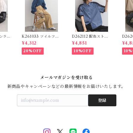
ロンライ
K261033 ツイルフォ
D262112 配色ストラ
D26
n Lin
トプリントイージーテ
イプブラウス / Color
ーデニ
¥4,312
¥4,851
¥4,8
わずか)
ーパードパンツ / Twil
Block Stripe Relaxe
ッチ
l Photo Print Easy T
d Blouse 【re-stoc
パンツ 
20%OFF
10%OFF
10%
apered Pants
k】
Logo
メールマガジンを受け取る
新商品やキャンペーンなどの最新情報をお届けいたします。
登録