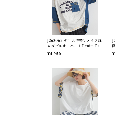
J262062 デニム切替リメイク風
ロゴプルオーバー / Denim Pan
el Remake-Style Logo Pullo
/
¥4,950
¥
ver
d