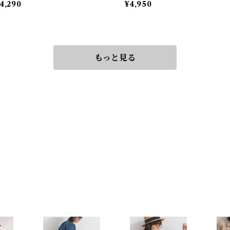
4,290
¥4,950
abric Layered-Look Tunic
will Remake-Style Logo Pu
lover with Line Tape
もっと見る