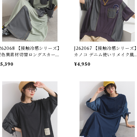
J262068 【接触冷感シリーズ】
J262067 【接触冷感シリーズ
配色異素材切替ロングスカート
カノコ デニム使いリメイク風
 Cool-Touch Contrast Mixe
ルオーバー (セットアップ対応
5,390
¥4,950
-Fabric Long Skirt
/ Cool-Touch Piqué Remak
-Style Pullover with Denim
Details (Matching Set Avail
ble)