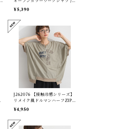
オープンカラーワークシャツ /
q
Cotton Slub Open-Collar W
¥5,390
ork Shirt
】
J262076 【接触冷感シリーズ】
ル
リメイク風ドルマンハーフZIP
e
プリントプルオーバー / Cool-
¥4,950
ll
Touch Remake-Inspired Dol
man Half-Zip Graphic Pullo
ver