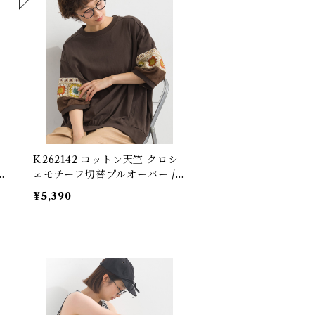
帛
K262142 コットン天竺 クロシ
D
ェモチーフ切替プルオーバー /
Cotton Jersey Crochet Motif
¥5,390
Panel Pullover