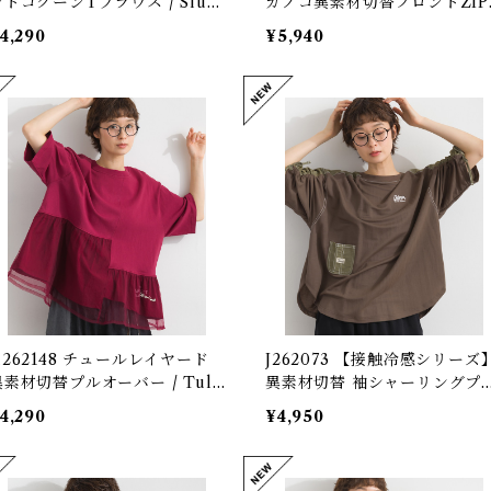
ントコクーンTブラウス / Slub
カノコ異素材切替フロントZIP
otton Cocoon-Silhouette
ワンピース / Cool-Touch Pi
4,290
¥5,940
raphic Blouse
ué Mixed-Fabric Front-Zip
Dress
K262148 チュールレイヤード
J262073 【接触冷感シリーズ
異素材切替プルオーバー / Tull
異素材切替 袖シャーリングプ
-Layered Mixed-Fabric Pul
オーバー / Cool-Touch Mix
4,290
¥4,950
over
d-Fabric Shirred-Sleeve Pu
over