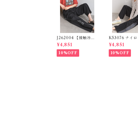
J262004 【接触冷感
K53076 ナイ
シリーズ】 ツイルワー
ンパンツ / Nylo
¥4,851
¥4,851
ク風ロゴパンツ / Coo
e Pants (残り
l Touch Twill Work
10%OFF
10%OFF
Logo Pants (残りわ
ずか)