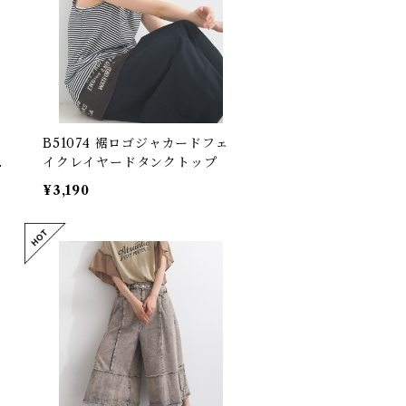
】
B51074 裾ロゴジャカードフェ
プ
イクレイヤードタンクトップ
)
¥3,190
e
a