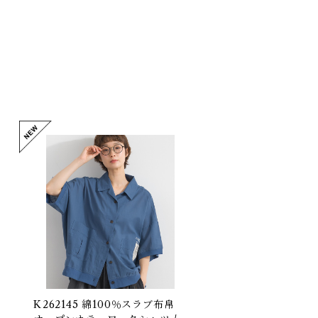
】
K262145 綿100％スラブ布帛