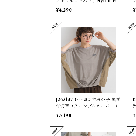
ストプルオーバー / Nylon-Pan
el Drawstring-Hem Pullover
C
¥4,290
¥
G
J262137 レーヨン混鹿の子 異素
材切替コクーンプルオーバー /
Rayon-Blend Piqué Mixed-F
e
¥3,190
¥
abric Cocoon Pullover
l