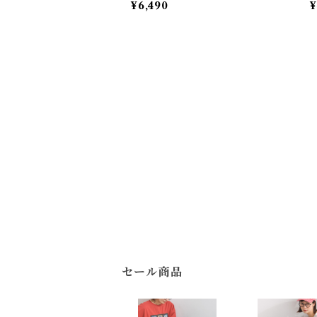
¥6,490
¥
Twill Remake-Style Jumper
F
Dress with Line Tape
セール商品