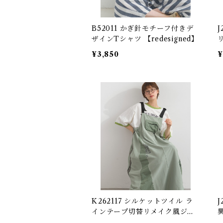
B52011 かぎ針モチーフ付きデ
J26
ザインTシャツ 【redesigned】
切
¥3,850
¥
e
【
K262117 シルケットツイル ラ
インテープ切替リメイク風ジャ
ンパースカート / Silket-Finish
/