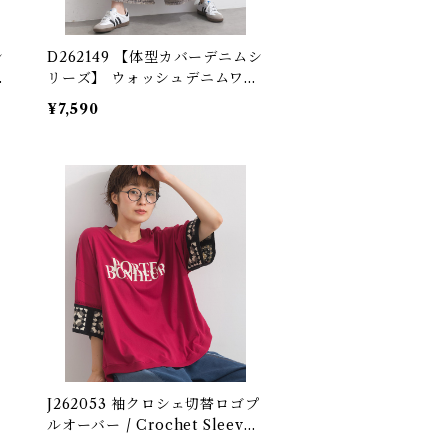
D262149 【体型カバーデニムシ
ム
リーズ】 ウォッシュデニムワイ
e
ドパンツ / Washed Denim Wi
¥7,590
d
de Pants
J262053 袖クロシェ切替ロゴプ
ゴ
ルオーバー / Crochet Sleeve
T
Logo Pullover