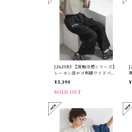
J262085 【接触冷感シリーズ】
レーヨン混ロゴ刺繍ワイドパン
ツ / Cool-Touch Rayon-Blen
バ
¥5,390
¥
d Logo Embroidered Wide-L
b
eg Pants
SOLD OUT