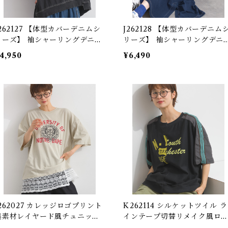
2127 【体型カバーデニムシ
J262128 【体型カバーデニムシ
リーズ】 袖シャーリングデニム
リーズ】 袖シャーリングデニ
替プルオーバー / Shirring Sl
切替ワンピース / Shirring Sle
4,950
¥6,490
eve Denim Panel Pullover
ve Denim Panel Dress 【re-
re-design】
esign】
J262027 カレッジロゴプリント
K262114 シルケットツイル ラ
異素材レイヤード風チュニック
インテープ切替リメイク風ロ
 College Logo Print Mixed-
プルオーバー / Mercerized 