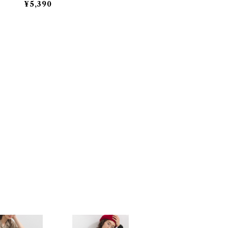
¥5,390
l