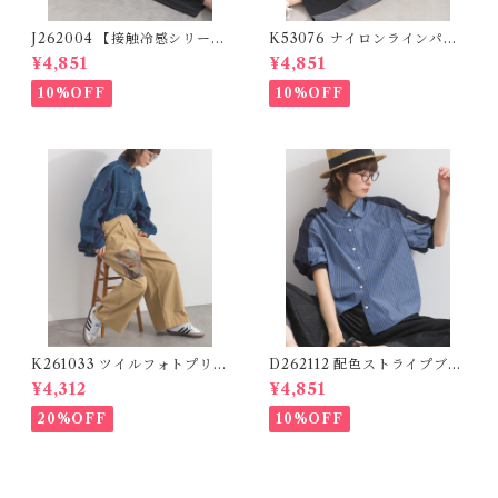
J262004 【接触冷感シリー
K53076 ナイロンラインパン
ズ】 ツイルワーク風ロゴパン
ツ / Nylon Line Pants (残り
¥4,851
¥4,851
ツ / Cool Touch Twill Work
わずか)
Logo Pants (残りわずか)
10%OFF
10%OFF
K261033 ツイルフォトプリン
D262112 配色ストライプブラ
トイージーテーパードパンツ /
ウス / Color Block Stripe R
¥4,312
¥4,851
Twill Photo Print Easy Tap
elaxed Blouse 【re-stock】
ered Pants
20%OFF
10%OFF