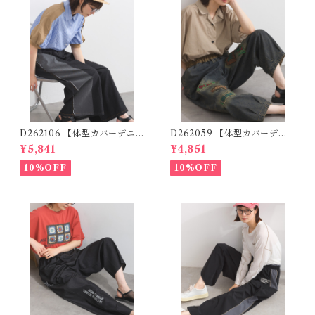
D262106 【体型カバーデニム
D262059 【体型カバーデニ
シリーズ】 デニム切替ワイド
ムシリーズ】 パッチワークロ
¥5,841
¥4,851
パンツ / Denim Panel Wide
ゴデニムパンツ / Patchwork
Pants
Logo Denim Pants
10%OFF
10%OFF