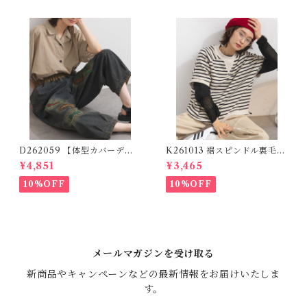
D262059 【体型カバーデニ
K261013 裾スピンドル裏毛カ
ムシリーズ】 パッチワークロ
ットベスト / Drawstring He
¥4,851
¥3,465
ゴデニムパンツ / Patchwork
m Sweat Cut Vest
Logo Denim Pants
10%OFF
10%OFF
メールマガジンを受け取る
新商品やキャンペーンなどの最新情報をお届けいたしま
す。