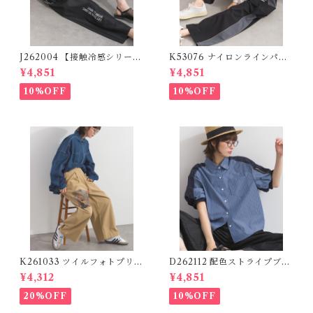
J262004 【接触冷感シリー
K53076 ナイロンラインパン
ズ】 ツイルワーク風ロゴパン
ツ / Nylon Line Pants (残り
¥4,851
¥4,851
ツ / Cool Touch Twill Work
わずか)
Logo Pants (残りわずか)
10%OFF
10%OFF
K261033 ツイルフォトプリン
D262112 配色ストライプブラ
トイージーテーパードパンツ /
ウス / Color Block Stripe R
¥4,312
¥4,851
Twill Photo Print Easy Tap
elaxed Blouse 【re-stock】
ered Pants
20%OFF
10%OFF