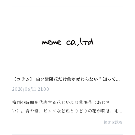
心というわけではないようです。実際には、冷房のつ
もり...
【コラム】 白い紫陽花だけ色が変わらない？知ってい
ると面白い紫陽花の豆知識
2026/06/11 21:00
梅雨の時期を代表する花といえば紫陽花（あじさ
い）。青や紫、ピンクなど色とりどりの花が咲き、雨
の日でもどこか心を和ませてくれます。そんな紫陽花
続きを読む
ですが、実は意外と知られていない面白い特徴があり