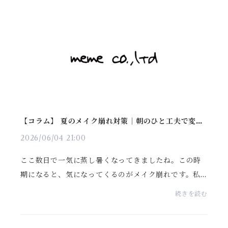
ます。今...
【コラム】 夏のメイク崩れ対策｜朝のひと工夫で変わ
るそうです
2026/06/04 21:00
ここ数日で一気に蒸し暑くなってきましたね。この時
期になると、気になってくるのがメイク崩れです。私
はずっと、暑い時期は汗も皮脂も多くなるから仕方が
続きを読む
ないと思っていました。ところが調べてみると、実は
メイ...