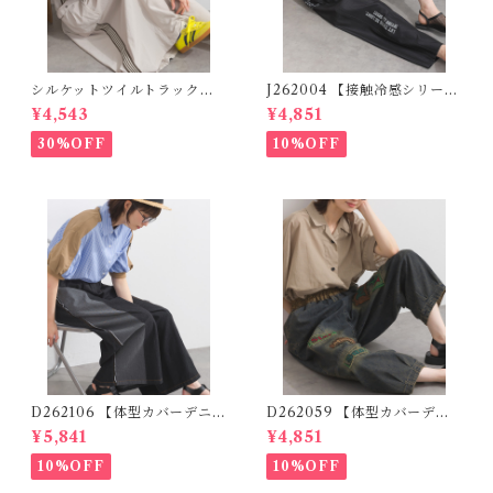
シルケットツイルトラックジ
J262004 【接触冷感シリー
ャンパースカート K52076
ズ】 ツイルワーク風ロゴパン
¥4,543
¥4,851
【restock】 (残りわずか)
ツ / Cool Touch Twill Work
Logo Pants (残りわずか)
30%OFF
10%OFF
D262106 【体型カバーデニム
D262059 【体型カバーデニ
シリーズ】 デニム切替ワイド
ムシリーズ】 パッチワークロ
¥5,841
¥4,851
パンツ / Denim Panel Wide
ゴデニムパンツ / Patchwork
Pants (残りわずか)
Logo Denim Pants
10%OFF
10%OFF