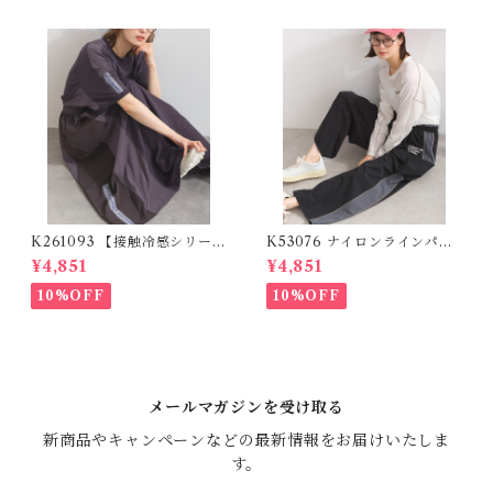
K261093 【接触冷感シリー
K53076 ナイロンラインパン
ズ】 リメイクスカート / Cool
ツ / Nylon Line Pants (残り
¥4,851
¥4,851
Touch Mixed Fabric Remak
わずか)
e Skirt (残りわずか)
10%OFF
10%OFF
メールマガジンを受け取る
新商品やキャンペーンなどの最新情報をお届けいたしま
す。