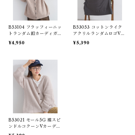
B53104 フラッフィーニッ
B53053 コットンライク
トランダム釦カーディガン
アクリルランダムロゴVカ
/ Fluffy Knit Random B
ーディガン / Cotton-Lik
¥4,950
¥5,390
utton Cardiga
e Acrylic Random Logo
V-Neck Cardigan
B53021 モール5G 裾スピ
ンドルコクーンVカーディ
ガン / Chenille 5G Hem