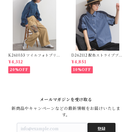
K261033 ツイルフォトプリン
D262112 配色ストライプブラ
トイージーテーパードパンツ /
ウス / Color Block Stripe R
¥4,312
¥4,851
Twill Photo Print Easy Tap
elaxed Blouse 【re-stock】
ered Pants
20%OFF
10%OFF
メールマガジンを受け取る
新商品やキャンペーンなどの最新情報をお届けいたしま
す。
登録