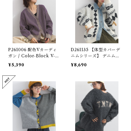
P261006 配色Vカーディ
D261135 【体型カバーデ
ガン / Color-Block V-N
ニムシリーズ】 デニム切
eck Cardigan (残りわず
り替えカウチン風カーディ
¥5,390
¥8,690
か)
ガン / Denim-Panel Co
wichan-Style Cardigan
(残りわずか)