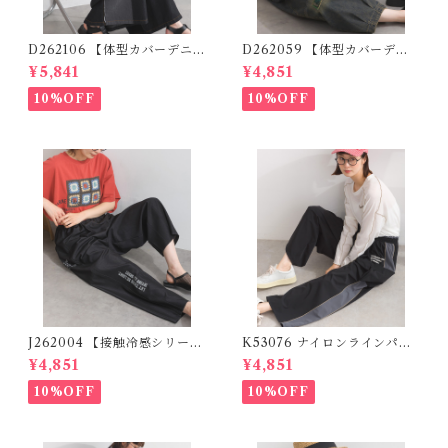
D262106 【体型カバーデニム
D262059 【体型カバーデニ
シリーズ】 デニム切替ワイド
ムシリーズ】 パッチワークロ
¥5,841
¥4,851
パンツ / Denim Panel Wide
ゴデニムパンツ / Patchwork
Pants
Logo Denim Pants
10%OFF
10%OFF
J262004 【接触冷感シリー
K53076 ナイロンラインパン
ズ】 ツイルワーク風ロゴパン
ツ / Nylon Line Pants (残り
¥4,851
¥4,851
ツ / Cool Touch Twill Work
わずか)
Logo Pants (残りわずか)
10%OFF
10%OFF