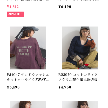
柄カーディガン / Cotton-
k Cardigan (残りわずか)
¥4,312
¥6,490
Like Acrylic Reversible
2-Way Openwork Cardi
20%OFF
gan
P54047 サンドウォッシュ
B53070 コットンライク
カットソーライク2WAYロ
アクリル配色編み地切替V
ゴクルーネックカーディガ
カーディガン / Cotton-Li
¥6,490
¥4,950
ン / Sand-Washed Cut-a
ke Acrylic Color-Block
nd-Sew-Like 2-Way Lo
Knit V-Neck Cardigan
go Crewneck Cardigan
(残りわずか)