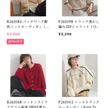
B261083 パッチワーク配
P261098 トラック透かし
色ニットカーディガン / P
編みZIPジャケット / Ope
atchwork Color Block
nwork Knit Track Zip
¥3,960
¥5,390
Knit Cardigan
Cardigan (残りわずか)
20%OFF
B261068 コットンライク
P261002 ニットトラック
アクリル前後2WAY透かし
カーディガン / Knit Trac