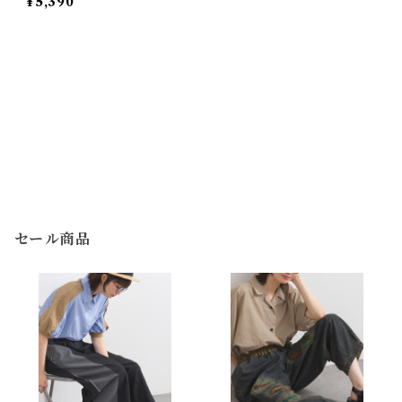
¥5,390
Spindle Cocoon V-Nec
k Cardigan
セール商品