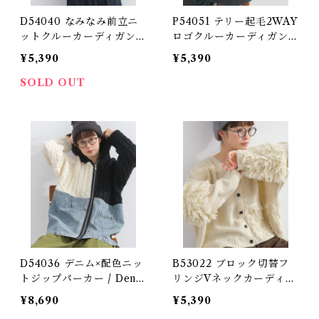
D54040 なみなみ前立ニ
P54051 テリー起毛2WAY
ットクルーカーディガン /
ロゴクルーカーディガン /
Wavy Placket Knit Cre
Terry Brushed 2-Way L
¥5,390
¥5,390
w Cardigan 【re-stoc
ogo Crew Cardigan (残
k】
りわずか)
SOLD OUT
D54036 デニム×配色ニッ
B53022 ブロック切替フ
トジップパーカー / Deni
リンジVネックカーディガ
m × Contrast Knit Zip
ン / Acrylic 5G 4PLY Bl
¥8,690
¥5,390
Hoodie
ock Panel Fringe V-Ne