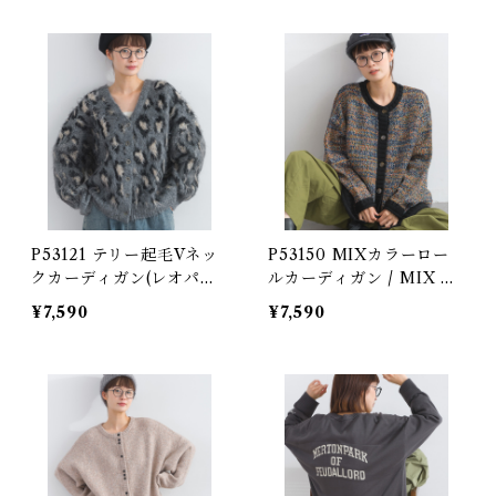
ck Cardigan
P53121 テリー起毛Vネッ
P53150 MIXカラーロー
クカーディガン(レオパー
ルカーディガン / MIX Ac
ド/チェック) / Terry Bru
rylic Roll Cardigan
¥7,590
¥7,590
shed V-Neck Cardigan
(leopard / plaid )