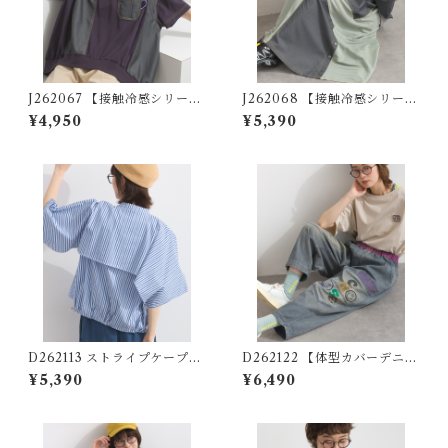
J262067 【接触冷感シリー
J262068 【接触冷感シリー
ズ】 カノコ デニム使いリメイ
ズ】 配色異素材切替ロングス
¥4,950
¥5,390
ク風プルオーバー (セットアッ
カート / Cool-Touch Contr
プ対応) / Cool-Touch Piqué
ast Mixed-Fabric Long Ski
Remake-Style Pullover wit
rt
h Denim Details (Matching
Set Available)
D262113 ストライプケープ風
D262122 【体型カバーデニム
レイヤードブラウス / Stripe
シリーズ】 パッチワークスマ
¥5,390
¥6,490
Cape Layered Blouse (残り
イルデニム / Patchwork Smi
わずか)
le Denim Pants 【re-stoc
k】