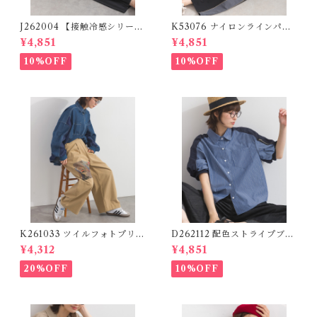
J262004 【接触冷感シリー
K53076 ナイロンラインパン
ズ】 ツイルワーク風ロゴパン
ツ / Nylon Line Pants (残り
¥4,851
¥4,851
ツ / Cool Touch Twill Work
わずか)
Logo Pants (残りわずか)
10%OFF
10%OFF
K261033 ツイルフォトプリン
D262112 配色ストライプブラ
トイージーテーパードパンツ /
ウス / Color Block Stripe R
¥4,312
¥4,851
Twill Photo Print Easy Tap
elaxed Blouse 【re-stock】
ered Pants
20%OFF
10%OFF