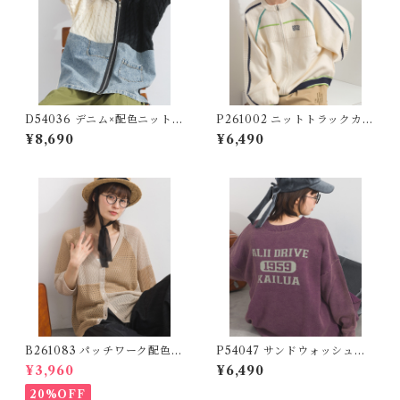
D54036 デニム×配色ニットジ
P261002 ニットトラックカー
ップパーカー / Denim × Cont
ディガン / Knit Track Cardi
¥8,690
¥6,490
rast Knit Zip Hoodie
gan (残りわずか)
B261083 パッチワーク配色ニ
P54047 サンドウォッシュカ
ットカーディガン / Patchwo
ットソーライク2WAYロゴク
¥3,960
¥6,490
rk Color Block Knit Cardi
ルーネックカーディガン / San
gan
d-Washed Cut-and-Sew-Li
20%OFF