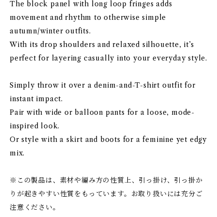
The block panel with long loop fringes adds
movement and rhythm to otherwise simple
autumn/winter outfits.
With its drop shoulders and relaxed silhouette, it’s
perfect for layering casually into your everyday style.
Simply throw it over a denim-and-T-shirt outfit for
instant impact.
Pair with wide or balloon pants for a loose, mode-
inspired look.
Or style with a skirt and boots for a feminine yet edgy
mix.
※この製品は、素材や編み方の性質上、引っ掛け、引っ掛か
りが起きやすい性質をもっています。お取り扱いには充分ご
注意ください。