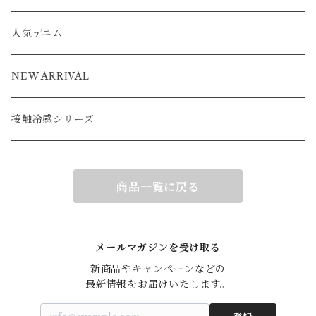
ブルゾン
アウター
ベスト
コート
カーディガン
ポンチョ
コート
人気デニム
ブルゾン
アウター
ベスト
NEW ARRIVAL
接触冷感シリーズ
商品一覧に戻る
メールマガジンを受け取る
新商品やキャンペーンなどの

最新情報をお届けいたします。