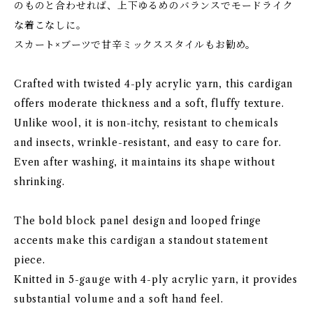
のものと合わせれば、上下ゆるめのバランスでモードライク
な着こなしに。
スカート×ブーツで甘辛ミックススタイルもお勧め。
Crafted with twisted 4-ply acrylic yarn, this cardigan
offers moderate thickness and a soft, fluffy texture.
Unlike wool, it is non-itchy, resistant to chemicals
and insects, wrinkle-resistant, and easy to care for.
Even after washing, it maintains its shape without
shrinking.
The bold block panel design and looped fringe
accents make this cardigan a standout statement
piece.
Knitted in 5-gauge with 4-ply acrylic yarn, it provides
substantial volume and a soft hand feel.