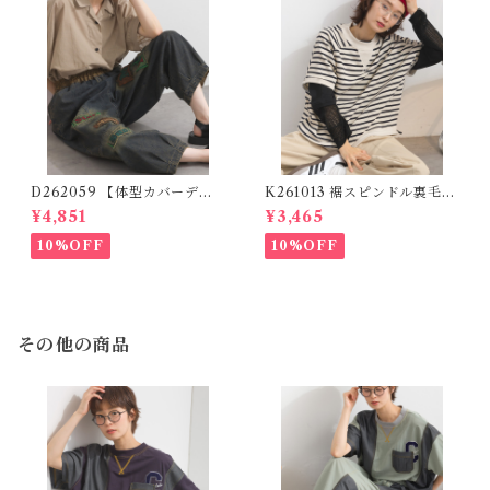
D262059 【体型カバーデニ
K261013 裾スピンドル裏毛カ
ムシリーズ】 パッチワークロ
ットベスト / Drawstring He
¥4,851
¥3,465
ゴデニムパンツ / Patchwork
m Sweat Cut Vest
Logo Denim Pants
10%OFF
10%OFF
その他の商品