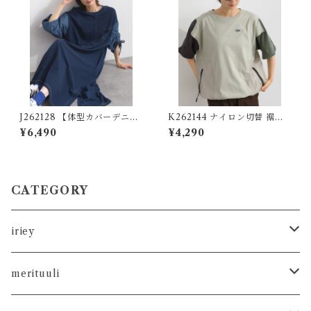
J262128 【体型カバーデニム
K262144 ナイロン切替 裾ド
シリーズ】 袖シャーリングデ
ロストプルオーバー / Nylon-
¥6,490
¥4,290
ニム切替ワンピース / Shirrin
Panel Drawstring-Hem Pul
g Sleeve Denim Panel Dres
lover
s 【re-design】
CATEGORY
iriey
カットソー
merituuli