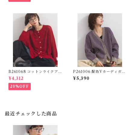
ke 2-Way Logo Crewneck
Cardigan
B261068 コットンライクアク
P261006 配色Vカーディガン
リル前後2WAY透かし柄カー
/ Color-Block V-Neck Car
¥4,312
¥5,390
ディガン / Cotton-Like Acr
digan (残りわずか)
ylic Reversible 2-Way Ope
20%OFF
nwork Cardigan
最近チェックした商品