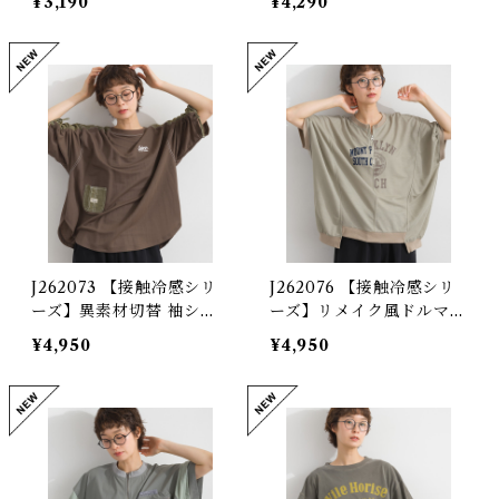
¥3,190
¥4,290
d Piqué Mixed-Fabric
xed-Fabric Pullover
Cocoon Pullover
J262073 【接触冷感シリ
J262076 【接触冷感シリ
ーズ】異素材切替 袖シャ
ーズ】リメイク風ドルマン
ーリングプルオーバー / C
ハーフZIPプリントプルオ
¥4,950
¥4,950
ool-Touch Mixed-Fabr
ーバー / Cool-Touch Re
ic Shirred-Sleeve Pullo
make-Inspired Dolman
ver
Half-Zip Graphic Pullo
ver