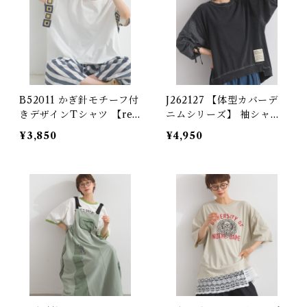
B52011 かぎ針モチーフ付
J262127 【体型カバーデ
きデザインTシャツ 【red
ニムシリーズ】 袖シャー
esigned】
リングデニム切替プルオー
¥3,850
¥4,950
バー / Shirring Sleeve D
enim Panel Pullover
【re-design】