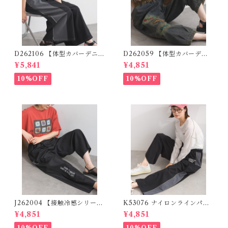
D262106 【体型カバーデニム
D262059 【体型カバーデニ
シリーズ】 デニム切替ワイド
ムシリーズ】 パッチワークロ
¥5,841
¥4,851
パンツ / Denim Panel Wide
ゴデニムパンツ / Patchwork
Pants
Logo Denim Pants
10%OFF
10%OFF
J262004 【接触冷感シリー
K53076 ナイロンラインパン
ズ】 ツイルワーク風ロゴパン
ツ / Nylon Line Pants (残り
¥4,851
¥4,851
ツ / Cool Touch Twill Work
わずか)
Logo Pants (残りわずか)
10%OFF
10%OFF