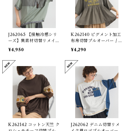
J262065 【接触冷感シリ
K262140 ピグメント加工
ーズ】異素材切替リメイク
布帛切替プルオーバー / Pi
風プルオーバー / Cool-T
gment-Dyed Woven Pa
¥4,950
¥4,290
ouch Mixed-Fabric Re
nel Pullover
make-Style Pullover
K262142 コットン天竺 ク
J262062 デニム切替リメ
ロシェモチーフ切替プルオ
イク風ロゴプルオーバー /