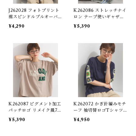
J262028 フォトプリント
K262086 ストレッチナイ
裾スピンドルプルオーバー
ロン テープ使いギャザー
/ Photo Print Hem Spin
ロングスカート / Stretch
¥4,290
¥5,390
dle Pullover
Nylon Tape-Detail Gat
hered Long Skirt
K262087 ピグメント加工
K262072 かぎ針編みモチ
パッチロゴ リメイク風7分
ーフ 袖切替ロゴTシャツ /
袖プルオーバー / Pigmen
Crochet Motif Sleeve-
¥5,390
¥4,950
t-Dyed Patch Logo Re
Panel Logo T-Shirt
make-Style 3/4-Sleeve
Pullover