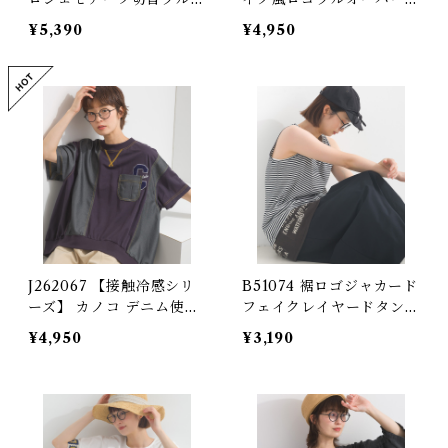
ーバー / Cotton Jersey
Denim Panel Remake-S
¥5,390
¥4,950
Crochet Motif Panel P
tyle Logo Pullover
ullover
J262067 【接触冷感シリ
B51074 裾ロゴジャカード
ーズ】 カノコ デニム使い
フェイクレイヤードタンク
リメイク風プルオーバー
トップ
¥4,950
¥3,190
(セットアップ対応) / Coo
l-Touch Piqué Remake
-Style Pullover with D
enim Details (Matching
Set Available)