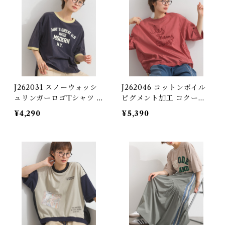
J262031 スノーウォッシ
J262046 コットンボイル
ュリンガーロゴTシャツ /
ピグメント加工 コクーン
Snow Wash Ringer Log
Tブラウス / Pigment-Dy
¥4,290
¥5,390
o T-Shirt
ed Cotton Voile Cocoo
n T-Blouse