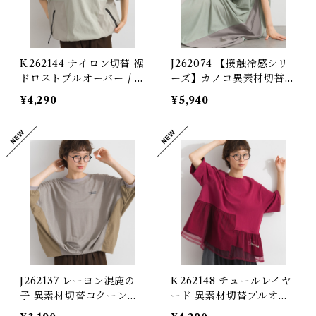
K262144 ナイロン切替 裾
J262074 【接触冷感シリ
ドロストプルオーバー / N
ーズ】カノコ異素材切替フ
ylon-Panel Drawstring-
ロントZIPワンピース / C
¥4,290
¥5,940
Hem Pullover
ool-Touch Piqué Mixe
d-Fabric Front-Zip Dre
ss
J262137 レーヨン混鹿の
K262148 チュールレイヤ
子 異素材切替コクーンプ
ード 異素材切替プルオー
ルオーバー / Rayon-Blen
バー / Tulle-Layered Mi