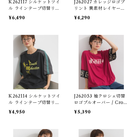
K262117 シルケットツイ
J262027 カレッジロゴプ
ル ラインテープ切替リメ
リント 異素材レイヤード
イク風ジャンパースカート
風チュニック / College
¥6,490
¥4,290
/ Silket-Finish Twill Re
Logo Print Mixed-Fabri
make-Style Jumper Dre
c Layered-Look Tunic
ss with Line Tape
K262114 シルケットツイ
J262053 袖クロシェ切替
ル ラインテープ切替リメ
ロゴプルオーバー / Croc
イク風ロゴプルオーバー /
het Sleeve Logo Pullov
¥4,950
¥5,390
Mercerized Twill Rema
er
ke-Style Logo Pullover
with Line Tape