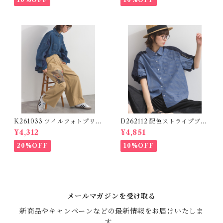
K261033 ツイルフォトプリン
D262112 配色ストライプブラ
トイージーテーパードパンツ /
ウス / Color Block Stripe R
¥4,312
¥4,851
Twill Photo Print Easy Tap
elaxed Blouse 【re-stock】
ered Pants
20%OFF
10%OFF
メールマガジンを受け取る
新商品やキャンペーンなどの最新情報をお届けいたしま
す。