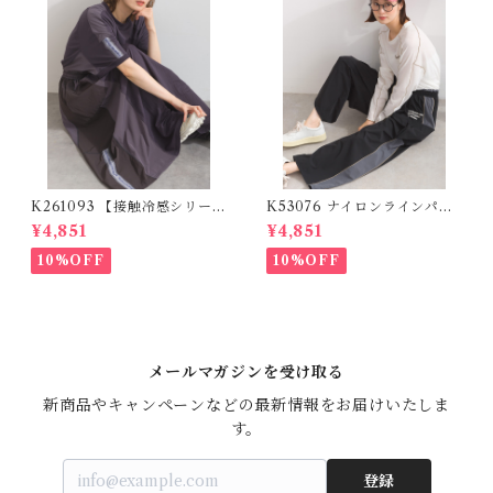
K261093 【接触冷感シリー
K53076 ナイロンラインパン
ズ】 リメイクスカート / Cool
ツ / Nylon Line Pants (残り
¥4,851
¥4,851
Touch Mixed Fabric Remak
わずか)
e Skirt (残りわずか)
10%OFF
10%OFF
メールマガジンを受け取る
新商品やキャンペーンなどの最新情報をお届けいたしま
す。
登録