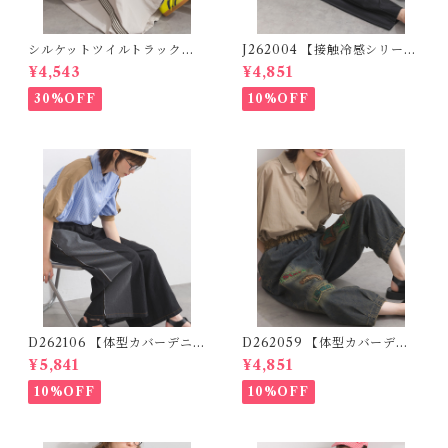
シルケットツイルトラックジ
J262004 【接触冷感シリー
ャンパースカート K52076
ズ】 ツイルワーク風ロゴパン
¥4,543
¥4,851
【restock】 (残りわずか)
ツ / Cool Touch Twill Work
Logo Pants (残りわずか)
30%OFF
10%OFF
D262106 【体型カバーデニム
D262059 【体型カバーデニ
シリーズ】 デニム切替ワイド
ムシリーズ】 パッチワークロ
¥5,841
¥4,851
パンツ / Denim Panel Wide
ゴデニムパンツ / Patchwork
Pants (残りわずか)
Logo Denim Pants
10%OFF
10%OFF