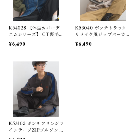
K54028 【体型カバーデ
K53040 ポンチトラック
ニムシリーズ】 CT裏毛×
リメイク風ジップパーカー
8ozデニム異素材リメイク
/ Ponte Track-Style Re
¥6,490
¥6,490
風デニム切替 ブルゾン /
make Zip Hoodie (残り
CT Sweat × 8oz Denim
わずか)
Mixed-Fabric Remake-
Style Crew Cardigan
K53105 ポンチフリンジラ
インテープZIPブルゾン /
Ponti Fringe Line Tape