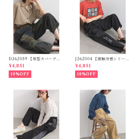
D262059 【体型カバーデニ
J262004 【接触冷感シリー
ムシリーズ】 パッチワークロ
ズ】 ツイルワーク風ロゴパン
¥4,851
¥4,851
ゴデニムパンツ / Patchwork
ツ / Cool Touch Twill Work
Logo Denim Pants
Logo Pants (残りわずか)
10%OFF
10%OFF