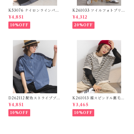
K53076 ナイロンラインパン
K261033 ツイルフォトプリン
ツ / Nylon Line Pants (残り
トイージーテーパードパンツ /
¥4,851
¥4,312
わずか)
Twill Photo Print Easy Tap
ered Pants
10%OFF
20%OFF
D262112 配色ストライプブラ
K261013 裾スピンドル裏毛カ
ウス / Color Block Stripe R
ットベスト / Drawstring He
¥4,851
¥3,465
elaxed Blouse 【re-stock】
m Sweat Cut Vest
10%OFF
10%OFF