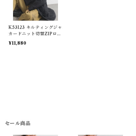
K53123 キルティングジャ
カードニット切替ZIPロン
グパーカー / Quilted Jac
¥11,880
quard Knit Combinatio
n ZIP Long Hoodie (残
りわずか)
セール商品