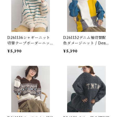
D261136シャギーニット
D261152デニム袖切替配
切替テープボーダーニット
色ダメージニット / Deni
/ Shaggy Knit Tape Bor
m Sleeve Color-Block
¥5,390
¥5,390
der Sweater (残りわず
Distressed Knit (残りわ
か)
ずか)