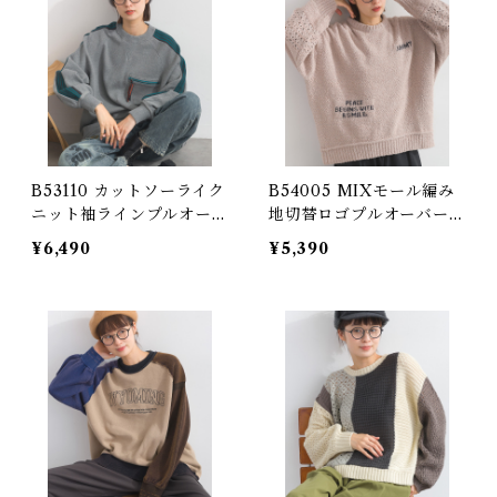
B53110 カットソーライク
B54005 MIXモール編み
ニット袖ラインプルオーバ
地切替ロゴプルオーバー /
ー / Cut and Sewn-Like
MIX Chenille Knit Log
¥6,490
¥5,390
Knit Sleeve Line Pullov
o Pullover
er