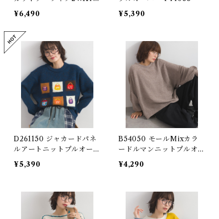
ゴクルーネックカーディガ
¥6,490
¥5,390
ン / Sand-Washed Cut-a
nd-Sew-Like 2-Way Lo
go Crewneck Cardigan
D261150 ジャカードパネ
B54050 モールMixカラ
ルアートニットプルオーバ
ードルマンニットプルオー
ー / Jacquard Panel Art
バー / Mole Mix Color
¥5,390
¥4,290
Knit Pullover 【restoc
Dolman Knit Pullover
k】