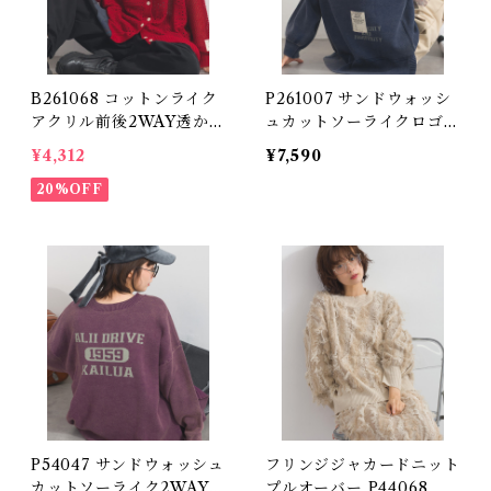
B261068 コットンライク
P261007 サンドウォッシ
アクリル前後2WAY透かし
ュカットソーライクロゴ刺
柄カーディガン / Cotton-
繍ニットパーカー / Sand-
¥4,312
¥7,590
Like Acrylic Reversible
Washed Cut-and-Sew-L
2-Way Openwork Cardi
20%OFF
ike Knit Hoodie with L
gan
ogo Embroidery
P54047 サンドウォッシュ
フリンジジャカードニット
カットソーライク2WAYロ
プルオーバー P44068