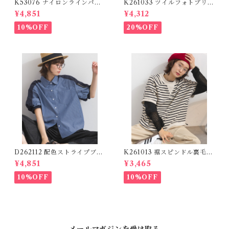
K53076 ナイロンラインパン
K261033 ツイルフォトプリン
ツ / Nylon Line Pants (残り
トイージーテーパードパンツ /
¥4,851
¥4,312
わずか)
Twill Photo Print Easy Tap
ered Pants
10%OFF
20%OFF
D262112 配色ストライプブラ
K261013 裾スピンドル裏毛カ
ウス / Color Block Stripe R
ットベスト / Drawstring He
¥4,851
¥3,465
elaxed Blouse 【re-stock】
m Sweat Cut Vest
10%OFF
10%OFF