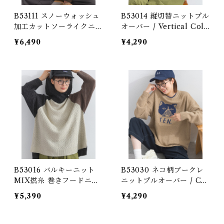
B53111 スノーウォッシュ
B53014 縦切替ニットプル
加工カットソーライクニッ
オーバー / Vertical Colo
トヴィンテージ風ロゴプル
r Block Knit Pullover
¥6,490
¥4,290
オーバー / Snow-Wash
(残りわずか)
Cut & Sewn-Like Knit
Vintage Logo Pullover
B53016 バルキーニット
B53030 ネコ柄ブークレ
MIX撚糸 巻きフードニッ
ニットプルオーバー / Cat
トパーカー / Bulky Knit
Pattern Bouclé Knit Pu
¥5,390
¥4,290
Mixed-Yarn Hooded Kn
llover
it Pullover