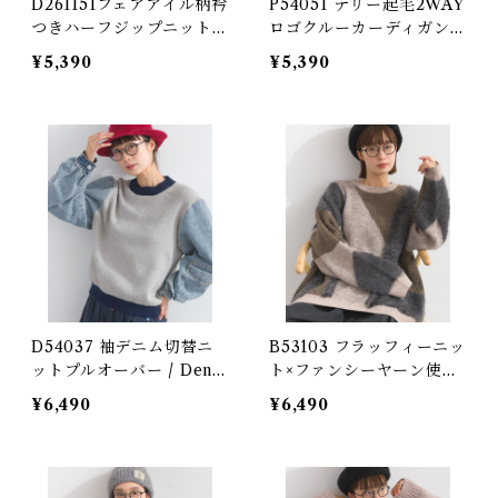
D261151フェアアイル柄衿
P54051 テリー起毛2WAY
つきハーフジップニット /
ロゴクルーカーディガン /
Fair Isle Collar Half-Zi
Terry Brushed 2-Way L
¥5,390
¥5,390
p Knit Pullover
ogo Crew Cardigan (残
りわずか)
D54037 袖デニム切替ニ
B53103 フラッフィーニッ
ットプルオーバー / Deni
ト×ファンシーヤーン使い
m Sleeve Switching Kni
柄配色ニットプルオーバー
¥6,490
¥6,490
t Pullover
/ Fluffy Knit × Fancy Y
arn Patterned Color-Bl
ock Pullover