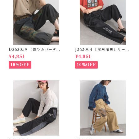
D262059 【体型カバーデニ
J262004 【接触冷感シリー
ムシリーズ】 パッチワークロ
ズ】 ツイルワーク風ロゴパン
¥4,851
¥4,851
ゴデニムパンツ / Patchwork
ツ / Cool Touch Twill Work
Logo Denim Pants
Logo Pants (残りわずか)
10%OFF
10%OFF