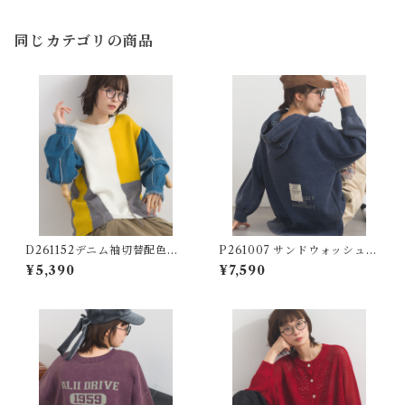
同じカテゴリの商品
D261152デニム袖切替配色ダ
P261007 サンドウォッシュカ
メージニット / Denim Sleeve
ットソーライクロゴ刺繍ニッ
¥5,390
¥7,590
Color-Block Distressed K
トパーカー / Sand-Washed C
nit (残りわずか)
ut-and-Sew-Like Knit Hoo
die with Logo Embroidery