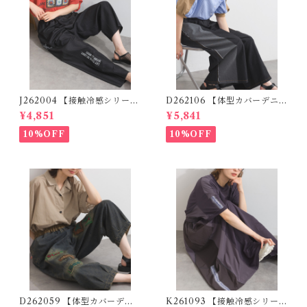
J262004 【接触冷感シリー
D262106 【体型カバーデニム
ズ】 ツイルワーク風ロゴパン
シリーズ】 デニム切替ワイド
¥4,851
¥5,841
ツ / Cool Touch Twill Work
パンツ / Denim Panel Wide
Logo Pants (残りわずか)
Pants (残りわずか)
10%OFF
10%OFF
D262059 【体型カバーデニ
K261093 【接触冷感シリー