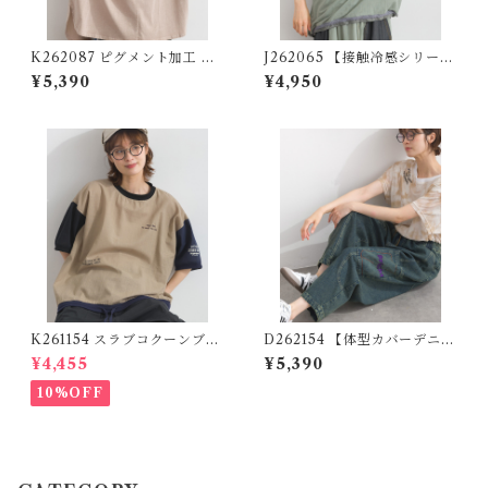
K262087 ピグメント加工 パ
J262065 【接触冷感シリー
ッチロゴ リメイク風7分袖プル
ズ】異素材切替リメイク風プ
¥5,390
¥4,950
オーバー / Pigment-Dyed P
ルオーバー / Cool-Touch Mi
atch Logo Remake-Style 3/
xed-Fabric Remake-Style P
4-Sleeve Pullover
ullover
K261154 スラブコクーンブラ
D262154 【体型カバーデニム
ウス / Slub Cocoon Blouse
シリーズ】 ポケット刺繍デニ
¥4,455
¥5,390
ムパンツ / Pocket Embroide
red Denim Pants
10%OFF