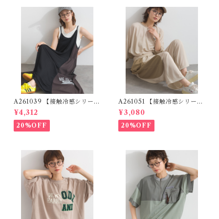
A261039 【接触冷感シリー
A261051 【接触冷感シリー
ズ】 プリントキャミワンピー
ズ】 異素材切替 ドロストパン
¥4,312
¥3,080
ス / Cool Touch Logo Print
ツ / Mixed Material Cool T
Camisole Dress (残りわず
ouch Drawstring Pants (残
20%OFF
20%OFF
か)
りわずか)