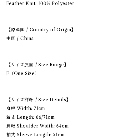
Feather Knit: 100% Polyester
【原産国 / Country of Origin】
中国 / China
【サイズ展開 / Size Range】
F（One Size）
【サイズ詳細 / Size Details】
身幅 Width: 71cm
着丈 Length: 66/71cm
肩幅 Shoulder Width: 64cm
袖丈 Sleeve Length: 51cm