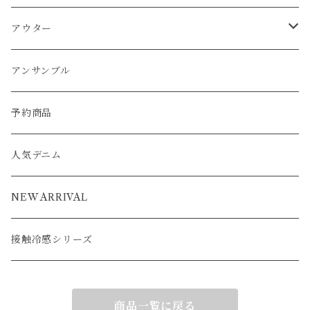
ワンピース
カーディガン
ワンピース
ブルゾン
アンサンブル
アウター
パーカー
ワンピース
カーディガン
スカート
アウター
ベスト
パーカー
ベスト
ジャケット
ベスト
アンサンブル
ワンピース
カーディガン
ワンピース
ブルゾン
アンサンブル
カーディガン
ポンチョ
コート
ジャケット
ベスト
パーカー
ベスト
ジャケット
予約商品
ブルゾン
アウター
ベスト
コート
カーディガン
ポンチョ
コート
人気デニム
ブルゾン
アウター
ベスト
NEW ARRIVAL
接触冷感シリーズ
商品一覧に戻る