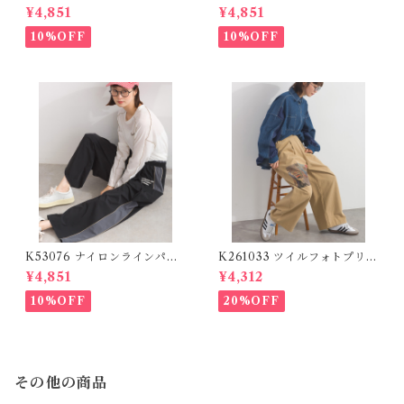
ムシリーズ】 パッチワークロ
ズ】 リメイクスカート / Cool
¥4,851
¥4,851
ゴデニムパンツ / Patchwork
Touch Mixed Fabric Remak
Logo Denim Pants
e Skirt (残りわずか)
10%OFF
10%OFF
K53076 ナイロンラインパン
K261033 ツイルフォトプリン
ツ / Nylon Line Pants (残り
トイージーテーパードパンツ /
¥4,851
¥4,312
わずか)
Twill Photo Print Easy Tap
ered Pants
10%OFF
20%OFF
その他の商品