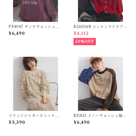
P54047 サンドウォッシュカ
B261068 コットンライクアク
ットソーライク2WAYロゴク
リル前後2WAY透かし柄カー
¥6,490
¥4,312
ルーネックカーディガン / San
ディガン / Cotton-Like Acr
d-Washed Cut-and-Sew-Li
ylic Reversible 2-Way Ope
20%OFF
ke 2-Way Logo Crewneck
nwork Cardigan
Cardigan
フリンジジャカードニットプ
B53111 スノーウォッシュ加工
ルオーバー P44068
カットソーライクニットヴィ
¥5,390
¥6,490
ンテージ風ロゴプルオーバー /
Snow-Wash Cut & Sewn-Li
ke Knit Vintage Logo Pullo