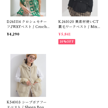
D261114 クロシェモチー
K261020 異素材使いCT
フ2WAYベスト / Croche
裏毛ワークベスト / Mixe
t Motif 2WAY Vest (残り
d-Fabric CT Fleece Wo
¥4,290
¥5,841
わずか)
rk Vest
10%OFF
K54003 シープボアフー
ドベスト / Sheep Boa H