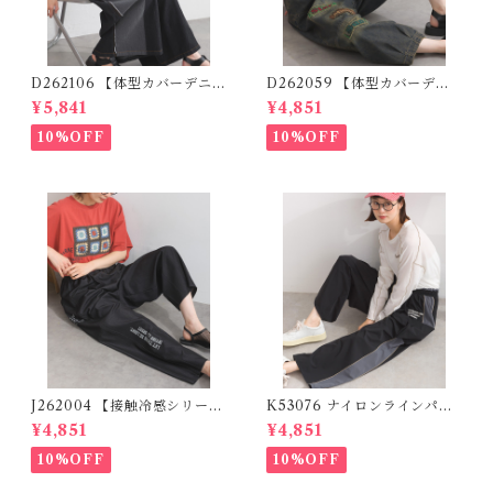
D262106 【体型カバーデニム
D262059 【体型カバーデニ
シリーズ】 デニム切替ワイド
ムシリーズ】 パッチワークロ
¥5,841
¥4,851
パンツ / Denim Panel Wide
ゴデニムパンツ / Patchwork
Pants
Logo Denim Pants
10%OFF
10%OFF
J262004 【接触冷感シリー
K53076 ナイロンラインパン
ズ】 ツイルワーク風ロゴパン
ツ / Nylon Line Pants (残り
¥4,851
¥4,851
ツ / Cool Touch Twill Work
わずか)
Logo Pants (残りわずか)
10%OFF
10%OFF