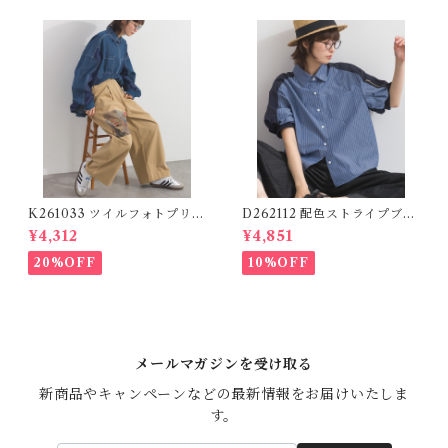
K261033 ツイルフォトプリン
D262112 配色ストライプブラ
トイージーテーパードパンツ /
ウス / Color Block Stripe R
¥4,312
¥4,851
Twill Photo Print Easy Tap
elaxed Blouse 【re-stock】
ered Pants
20%OFF
10%OFF
メールマガジンを受け取る
新商品やキャンペーンなどの最新情報をお届けいたしま
す。