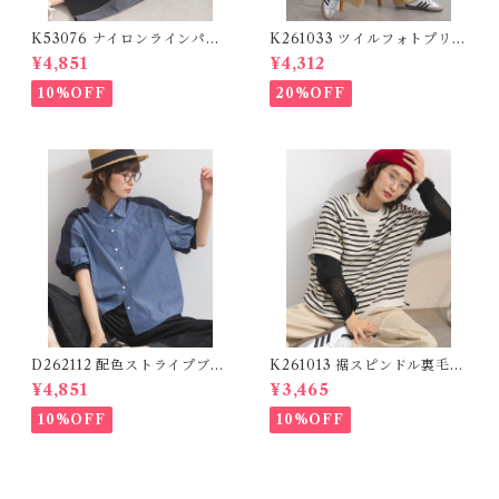
K53076 ナイロンラインパン
K261033 ツイルフォトプリン
ツ / Nylon Line Pants (残り
トイージーテーパードパンツ /
¥4,851
¥4,312
わずか)
Twill Photo Print Easy Tap
ered Pants
10%OFF
20%OFF
D262112 配色ストライプブラ
K261013 裾スピンドル裏毛カ
ウス / Color Block Stripe R
ットベスト / Drawstring He
¥4,851
¥3,465
elaxed Blouse 【re-stock】
m Sweat Cut Vest
10%OFF
10%OFF