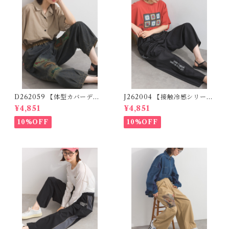
D262059 【体型カバーデニ
J262004 【接触冷感シリー
ムシリーズ】 パッチワークロ
ズ】 ツイルワーク風ロゴパン
¥4,851
¥4,851
ゴデニムパンツ / Patchwork
ツ / Cool Touch Twill Work
Logo Denim Pants
Logo Pants (残りわずか)
10%OFF
10%OFF