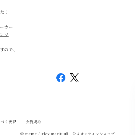
た！
パーカー
パンツ
すので、
基づく表記
会員規約
© meme / iriey merituuli 公式オンラインショップ