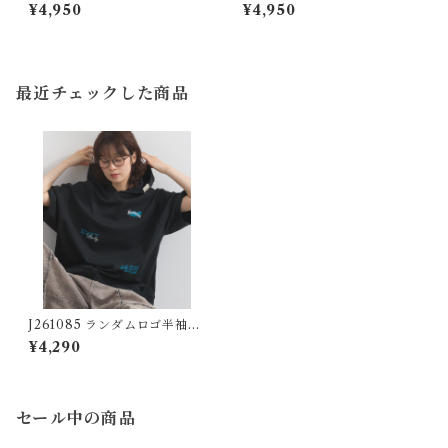
ズ】リメイク風ドルマンハー
ズ】異素材切替リメイク風プ
¥4,950
¥4,950
フZIPプリントプルオーバー /
ルオーバー / Cool-Touch Mi
Cool-Touch Remake-Inspi
xed-Fabric Remake-Style P
red Dolman Half-Zip Grap
ullover
hic Pullover
最近チェックした商品
J261085 ランダムロゴ半袖パ
ーカーTシャツ / Random Lo
¥4,290
go Short Sleeve Hoodie T-
Shirt
セール中の商品