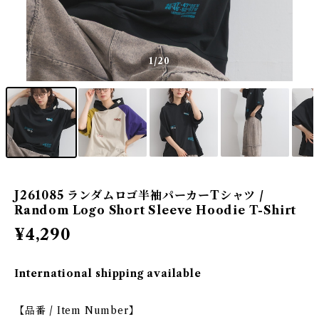
1
/20
J261085 ランダムロゴ半袖パーカーTシャツ /
Random Logo Short Sleeve Hoodie T-Shirt
¥4,290
International shipping available
【品番 / Item Number】