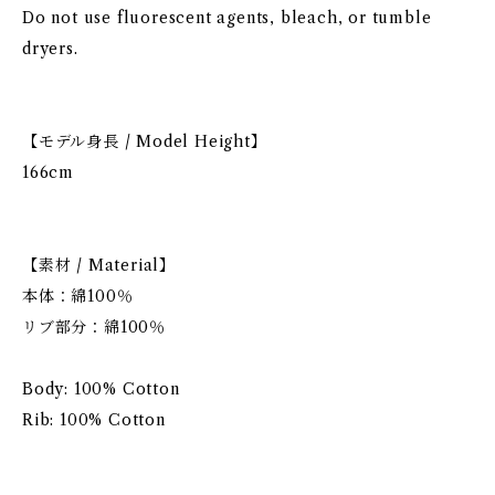
Do not use fluorescent agents, bleach, or tumble
dryers.
【モデル身長 / Model Height】
166cm
【素材 / Material】
本体：綿100％
リブ部分：綿100％
Body: 100% Cotton
Rib: 100% Cotton