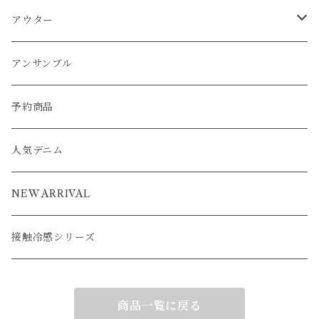
ワンピース
カーディガン
ワンピース
ブルゾン
アンサンブル
アウター
パーカー
ワンピース
カーディガン
スカート
アウター
ベスト
パーカー
ベスト
ジャケット
ベスト
アンサンブル
ワンピース
カーディガン
ワンピース
ブルゾン
アンサンブル
カーディガン
ポンチョ
コート
ジャケット
ベスト
パーカー
ベスト
ジャケット
予約商品
ブルゾン
アウター
ベスト
コート
カーディガン
ポンチョ
コート
人気デニム
ブルゾン
アウター
ベスト
NEW ARRIVAL
接触冷感シリーズ
商品一覧に戻る