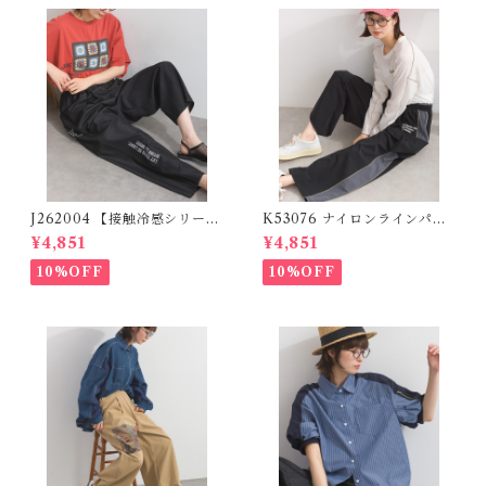
J262004 【接触冷感シリー
K53076 ナイロンラインパン
ズ】 ツイルワーク風ロゴパン
ツ / Nylon Line Pants (残り
¥4,851
¥4,851
ツ / Cool Touch Twill Work
わずか)
Logo Pants (残りわずか)
10%OFF
10%OFF