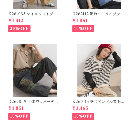
K261033 ツイルフォトプリン
D262112 配色ストライプブラ
トイージーテーパードパンツ /
ウス / Color Block Stripe R
¥4,312
¥4,851
Twill Photo Print Easy Tap
elaxed Blouse 【re-stock】
ered Pants
20%OFF
10%OFF
D262059 【体型カバーデニ
K261013 裾スピンドル裏毛カ
ムシリーズ】 パッチワークロ
ットベスト / Drawstring He
¥4,851
¥3,465
ゴデニムパンツ / Patchwork
m Sweat Cut Vest
Logo Denim Pants
10%OFF
10%OFF