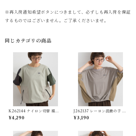
※再入荷通知希望ボタンにつきまして、必ずしも再入荷を保証
するものではございません。ご了承くださいませ。
同じカテゴリの商品
K262144 ナイロン切替 裾ド
J262137 レーヨン混鹿の子 異
ロストプルオーバー / Nylon-
素材切替コクーンプルオーバ
¥4,290
¥3,190
Panel Drawstring-Hem Pul
ー / Rayon-Blend Piqué Mi
lover
xed-Fabric Cocoon Pullov
er