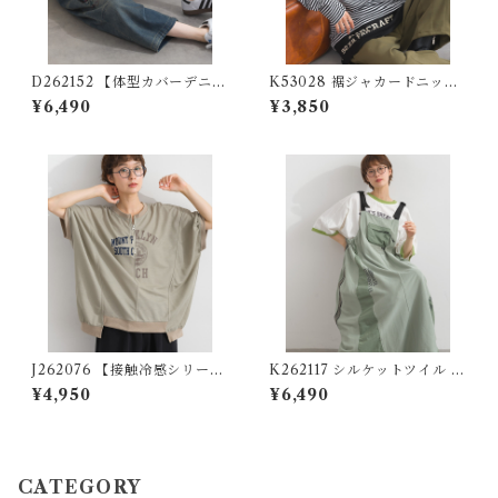
D262152 【体型カバーデニム
K53028 裾ジャカードニット
シリーズ】 刺繍ステッチデニ
切り替え30/-フライス長袖T
¥6,490
¥3,850
ムパンツ / Embroidered Stit
シャツ / Hem Jacquard Knit
ch Denim Pants ( 残りわず
Panel 30/- Rib Long Sleeve
か)
T-Shirt
J262076 【接触冷感シリー
K262117 シルケットツイル ラ
ズ】リメイク風ドルマンハー
インテープ切替リメイク風ジ
¥4,950
¥6,490
フZIPプリントプルオーバー /
ャンパースカート / Silket-Fin
Cool-Touch Remake-Inspi
ish Twill Remake-Style Jum
red Dolman Half-Zip Grap
per Dress with Line Tape
hic Pullover
CATEGORY