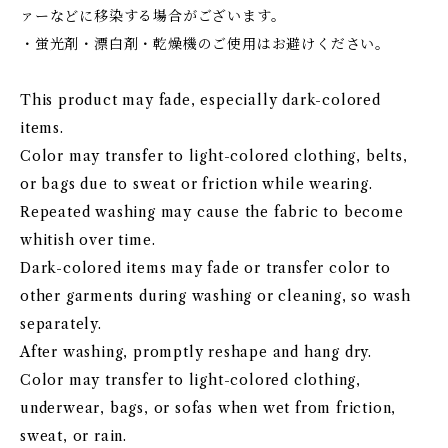
ァーなどに移染する場合がございます。
・蛍光剤・漂白剤・乾燥機のご使用はお避けください。
This product may fade, especially dark-colored
items.
Color may transfer to light-colored clothing, belts,
or bags due to sweat or friction while wearing.
Repeated washing may cause the fabric to become
whitish over time.
Dark-colored items may fade or transfer color to
other garments during washing or cleaning, so wash
separately.
After washing, promptly reshape and hang dry.
Color may transfer to light-colored clothing,
underwear, bags, or sofas when wet from friction,
sweat, or rain.