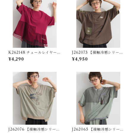
K262148 チュールレイヤード
J262073 【接触冷感シリー
異素材切替プルオーバー / Tul
ズ】異素材切替 袖シャーリン
¥4,290
¥4,950
le-Layered Mixed-Fabric
グプルオーバー / Cool-Touc
Pullover
h Mixed-Fabric Shirred-Sl
eeve Pullover
J262076 【接触冷感シリー
J262065 【接触冷感シリー