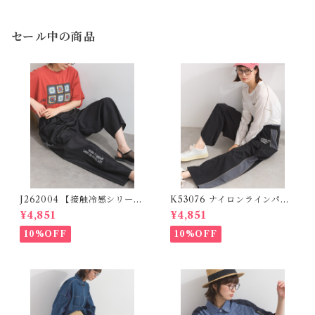
sign Denim Pants (残りわず
か)
セール中の商品
J262004 【接触冷感シリー
K53076 ナイロンラインパン
ズ】 ツイルワーク風ロゴパン
ツ / Nylon Line Pants (残り
¥4,851
¥4,851
ツ / Cool Touch Twill Work
わずか)
Logo Pants (残りわずか)
10%OFF
10%OFF