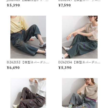
ズ】レーヨン混ロゴ刺繍ワイ
シリーズ】 ウォッシュデニム
¥5,390
¥7,590
ドパンツ / Cool-Touch Ray
ワイドパンツ / Washed Deni
on-Blend Logo Embroider
m Wide Pants
ed Wide-Leg Pants
D262152 【体型カバーデニム
D262154 【体型カバーデニム
シリーズ】 刺繍ステッチデニ
シリーズ】 ポケット刺繍デニ
¥6,490
¥5,390
ムパンツ / Embroidered Stit
ムパンツ / Pocket Embroide
ch Denim Pants ( 残りわず
red Denim Pants
か)