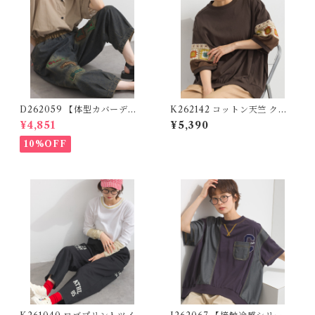
D262059 【体型カバーデニ
K262142 コットン天竺 クロ
ムシリーズ】 パッチワークロ
シェモチーフ切替プルオーバ
¥4,851
¥5,390
ゴデニムパンツ / Patchwork
ー / Cotton Jersey Crochet
Logo Denim Pants
Motif Panel Pullover
10%OFF