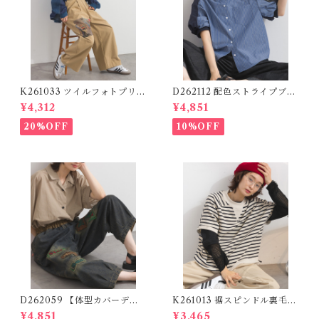
K261033 ツイルフォトプリン
D262112 配色ストライプブラ
トイージーテーパードパンツ /
ウス / Color Block Stripe R
¥4,312
¥4,851
Twill Photo Print Easy Tap
elaxed Blouse 【re-stock】
ered Pants
20%OFF
10%OFF
D262059 【体型カバーデニ
K261013 裾スピンドル裏毛カ
ムシリーズ】 パッチワークロ
ットベスト / Drawstring He
¥4,851
¥3,465