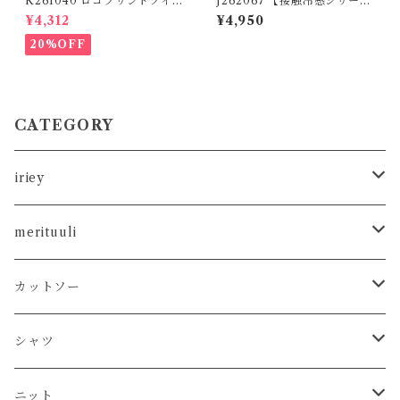
K261040 ロゴプリントツイル
J262067 【接触冷感シリー
ワークパンツ / Logo Print T
ズ】 カノコ デニム使いリメイ
¥4,312
¥4,950
will Work Pants (残りわず
ク風プルオーバー (セットアッ
か)
プ対応) / Cool-Touch Piqué
20%OFF
Remake-Style Pullover wit
h Denim Details (Matching
Set Available)
CATEGORY
iriey
カットソー
merituuli
タンクトップ
シャツ
カットソー
カットソー
Tシャツ
シャツ
カーディガン
ニット
シャツ
タンクトップ
シャツ
プルオーバー
プルオーバー
プルオーバー
プルオーバー
ボトム
ニット
Tシャツ
シャツ
ニット