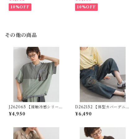
ゴデニムパンツ / Patchwork
m Sweat Cut Vest
Logo Denim Pants
10%OFF
10%OFF
その他の商品
J262065 【接触冷感シリー
D262152 【体型カバーデニム
ズ】異素材切替リメイク風プ
シリーズ】 刺繍ステッチデニ
¥4,950
¥6,490
ルオーバー / Cool-Touch Mi
ムパンツ / Embroidered Stit
xed-Fabric Remake-Style P
ch Denim Pants ( 残りわず
ullover
か)