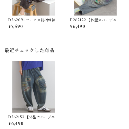
D262091 サーカス総柄刺繍パ
D262122 【体型カバーデニム
ンツ / All-Over Embroidery
シリーズ】 パッチワークスマ
¥7,590
¥6,490
Stitch Pants
イルデニム / Patchwork Smi
le Denim Pants 【re-stoc
k】
最近チェックした商品
D262153 【体型カバーデニム
シリーズ】 刺繍デザインデニ
¥6,490
ムパンツ / Embroidered De