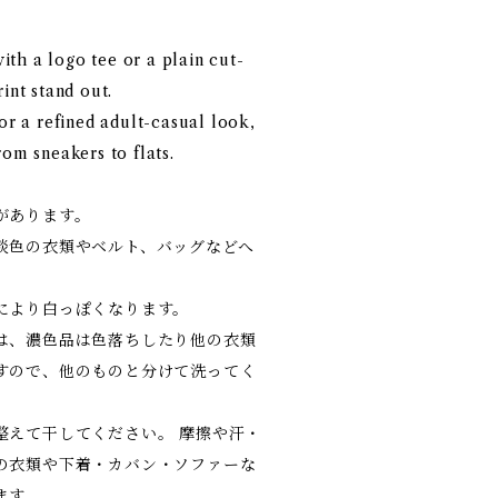
th a logo tee or a plain cut-
int stand out.
for a refined adult-casual look,
rom sneakers to flats.
があります。
淡色の衣類やベルト、バッグなどへ
。
により白っぽくなります。
は、濃色品は色落ちしたり他の衣類
すので、他のものと分けて洗ってく
整えて干してください。 摩擦や汗・
の衣類や下着・カバン・ソファーな
ます。