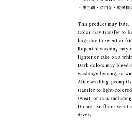
・蛍光剤・漂白剤・乾燥機
This product may fade.
Color may transfer to li
bags due to sweat or fri
Repeated washing may c
lighter or take on a whit
Dark colors may bleed o
washing/cleaning, so wa
After washing, promptly
transfer to light-colore
sweat, or rain, includin
Do not use fluorescent 
dryers.