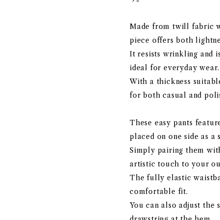
Made from twill fabric w
piece offers both lightne
It resists wrinkling and 
ideal for everyday wear.
With a thickness suitabl
for both casual and poli
These easy pants featur
placed on one side as a s
Simply pairing them with
artistic touch to your out
The fully elastic waistb
comfortable fit.
You can also adjust the 
drawstring at the hem.