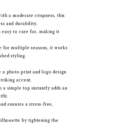
ith a moderate crispness, this
ss and durability.
is easy to care for, making it
e for multiple seasons, it works
shed styling.
e a photo print and logo design
triking accent.
 a simple top instantly adds an
fit.
and ensures a stress-free,
silhouette by tightening the