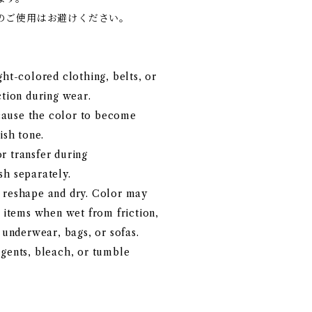
のご使用はお避けください。
ght-colored clothing, belts, or
ction during wear.
ause the color to become
ish tone.
r transfer during
sh separately.
 reshape and dry. Color may
d items when wet from friction,
g underwear, bags, or sofas.
agents, bleach, or tumble