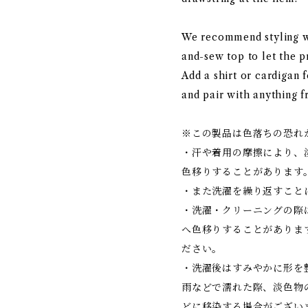
We recommend styling wi
and-sew top to let the pr
Add a shirt or cardigan 
and pair with anything f
※この製品は色落ちの恐れ
・汗や着用の摩擦により、
色移りすることがあります
・また洗濯を繰り返すこと
・洗濯・クリーニングの際
へ色移りすることがありま
ださい。
・洗濯後はすみやかに形を
雨などで濡れた際、淡色物
どに移染する場合がござい