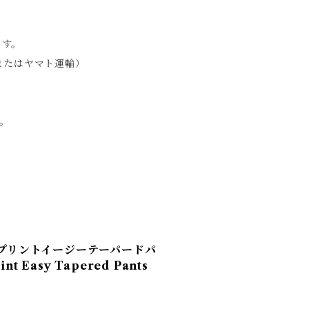
ます。
急便またはヤマト運輸）
。
ォトプリントイージーテーパードパ
rint Easy Tapered Pants