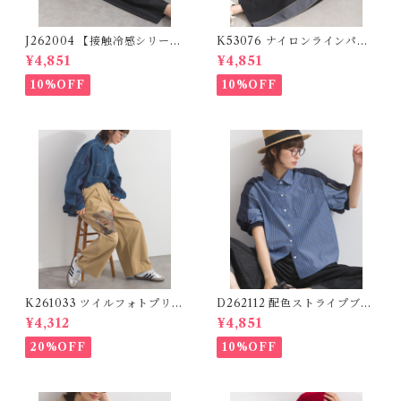
J262004 【接触冷感シリー
K53076 ナイロンラインパン
ズ】 ツイルワーク風ロゴパン
ツ / Nylon Line Pants (残り
¥4,851
¥4,851
ツ / Cool Touch Twill Work
わずか)
Logo Pants (残りわずか)
10%OFF
10%OFF
K261033 ツイルフォトプリン
D262112 配色ストライプブラ
トイージーテーパードパンツ /
ウス / Color Block Stripe R
¥4,312
¥4,851
Twill Photo Print Easy Tap
elaxed Blouse 【re-stock】
ered Pants
20%OFF
10%OFF