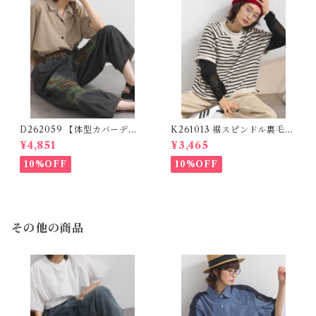
D262059 【体型カバーデニ
K261013 裾スピンドル裏毛カ
ムシリーズ】 パッチワークロ
ットベスト / Drawstring He
¥4,851
¥3,465
ゴデニムパンツ / Patchwork
m Sweat Cut Vest
Logo Denim Pants
10%OFF
10%OFF
その他の商品