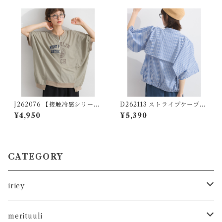
か)
J262076 【接触冷感シリー
D262113 ストライプケープ風
ズ】リメイク風ドルマンハー
レイヤードブラウス / Stripe
¥4,950
¥5,390
フZIPプリントプルオーバー /
Cape Layered Blouse (残り
Cool-Touch Remake-Inspi
わずか)
red Dolman Half-Zip Grap
hic Pullover
CATEGORY
iriey
カットソー
merituuli