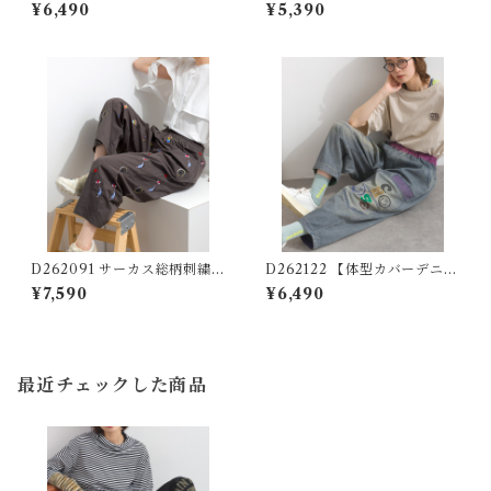
シリーズ】 刺繍ステッチデニ
シリーズ】 ポケット刺繍デニ
¥6,490
¥5,390
ムパンツ / Embroidered Stit
ムパンツ / Pocket Embroide
ch Denim Pants ( 残りわず
red Denim Pants
か)
D262091 サーカス総柄刺繍パ
D262122 【体型カバーデニム
ンツ / All-Over Embroidery
シリーズ】 パッチワークスマ
¥7,590
¥6,490
Stitch Pants
イルデニム / Patchwork Smi
le Denim Pants 【re-stoc
k】
最近チェックした商品