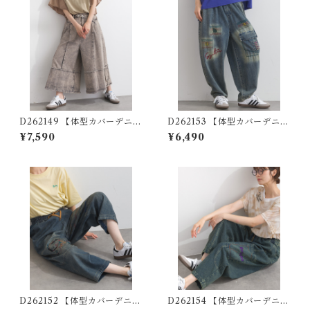
D262149 【体型カバーデニム
D262153 【体型カバーデニム
シリーズ】 ウォッシュデニム
シリーズ】 刺繍デザインデニ
¥7,590
¥6,490
ワイドパンツ / Washed Deni
ムパンツ / Embroidered De
m Wide Pants
sign Denim Pants (残りわず
か)
D262152 【体型カバーデニム
D262154 【体型カバーデニム