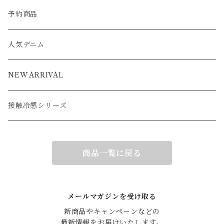
ポンチョ
コート
ジャケット
ベスト
パーカー
ベスト
ジャケット
予約商品
ブルゾン
アウター
ベスト
コート
カーディガン
ポンチョ
コート
人気デニム
ブルゾン
アウター
ベスト
NEW ARRIVAL
接触冷感シリーズ
商品一覧に戻る
メールマガジンを受け取る
新商品やキャンペーンなどの

最新情報をお届けいたします。