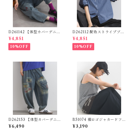
D261142 【体型カバーデニム
D262112 配色ストライプブラ
シリーズ】 落書きパッチワー
ウス / Color Block Stripe R
¥4,851
¥4,851
クデニムパンツ / Scribble Pa
elaxed Blouse 【re-stock】
tchwork Denim Pants 【re
10%OFF
10%OFF
stock】
D262153 【体型カバーデニム
B51074 裾ロゴジャカードフ
シリーズ】 刺繍デザインデニ
ェイクレイヤードタンクトッ
¥6,490
¥3,190
ムパンツ / Embroidered De
プ
sign Denim Pants (残りわず