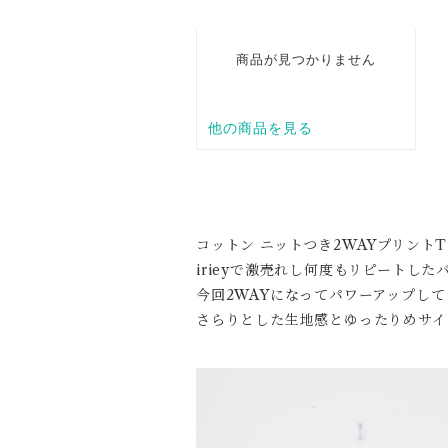
コットン ニットつき2WAYプリント
irieyで激売れし何度もリピートし
今回2WAYになってパワーアップし
さらりとした生地感とゆったりめサイ