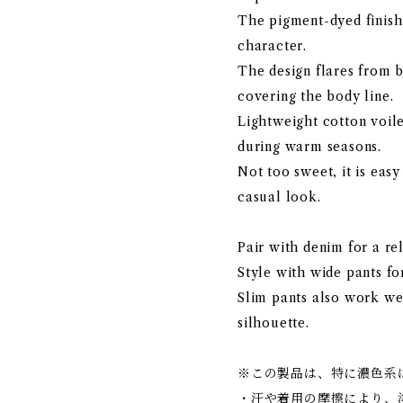
The pigment-dyed finish 
character.
The design flares from b
covering the body line.
Lightweight cotton voil
during warm seasons.
Not too sweet, it is easy
casual look.
Pair with denim for a re
Style with wide pants for
Slim pants also work wel
silhouette.
※この製品は、特に濃色系
・汗や着用の摩擦により、