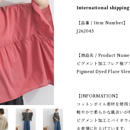
International shipping
【品番 / Item Number】
J262045
【商品名 / Product Nam
ピグメント加工フレア袖ブ
Pigment Dyed Flare Sle
【INFORMATION】
コットンボイル素材を使用
軽やかで柔らかな風合いが
ピグメント加工とバイオウ
る表情に仕上げています。