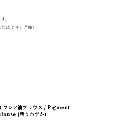
ます。
急便またはヤマト運輸）
。
工フレア袖ブラウス / Pigment
 Blouse (残りわずか)