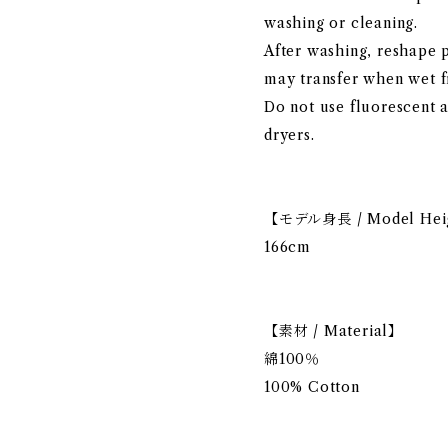
washing or cleaning.
After washing, reshape 
may transfer when wet f
Do not use fluorescent 
dryers.
【モデル身長 / Model Hei
166cm
【素材 / Material】
綿100％
100% Cotton