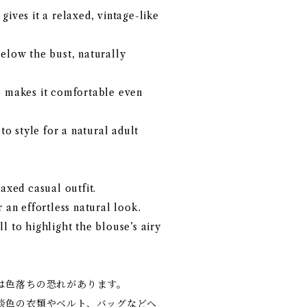
gives it a relaxed, vintage-like
elow the bust, naturally
e makes it comfortable even
 to style for a natural adult
laxed casual outfit.
 an effortless natural look.
l to highlight the blouse’s airy
は色落ちの恐れがあります。
淡色の衣類やベルト、バッグなどへ