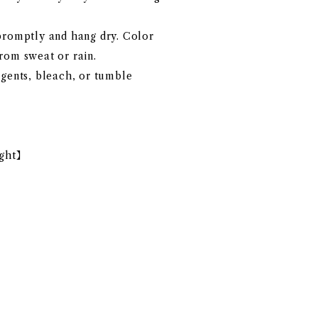
promptly and hang dry. Color
rom sweat or rain.
agents, bleach, or tumble
ght】