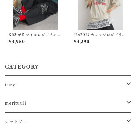
K53068 ツイルロゴプリント
J262027 カレッジロゴプリン
ボールパンツ / Twill Logo P
ト 異素材レイヤード風チュニ
¥4,950
¥4,290
rint Ball Pants 【restock】
ック / College Logo Print
Mixed-Fabric Layered-Lo
ok Tunic
CATEGORY
iriey
カットソー
merituuli
タンクトップ
シャツ
カットソー
カットソー