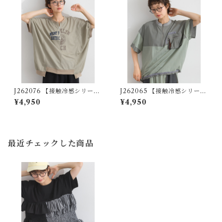
J262076 【接触冷感シリー
J262065 【接触冷感シリー
ズ】リメイク風ドルマンハー
ズ】異素材切替リメイク風プ
¥4,950
¥4,950
フZIPプリントプルオーバー /
ルオーバー / Cool-Touch Mi
Cool-Touch Remake-Inspi
xed-Fabric Remake-Style P
red Dolman Half-Zip Grap
ullover
hic Pullover
最近チェックした商品