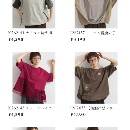
K262144 ナイロン切替 裾ド
J262137 レーヨン混鹿の子 異
ロストプルオーバー / Nylon-
素材切替コクーンプルオーバ
¥4,290
¥3,190
Panel Drawstring-Hem Pul
ー / Rayon-Blend Piqué Mi
lover
xed-Fabric Cocoon Pullov
er
K262148 チュールレイヤード
J262073 【接触冷感シリー
異素材切替プルオーバー / Tul
ズ】異素材切替 袖シャーリン
¥4,290
¥4,950
le-Layered Mixed-Fabric
グプルオーバー / Cool-Touc
Pullover
h Mixed-Fabric Shirred-Sl
eeve Pullover