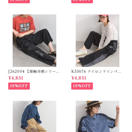
J262004 【接触冷感シリー
K53076 ナイロンラインパン
ズ】 ツイルワーク風ロゴパン
ツ / Nylon Line Pants (残り
¥4,851
¥4,851
ツ / Cool Touch Twill Work
わずか)
Logo Pants (残りわずか)
10%OFF
10%OFF