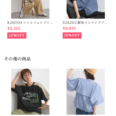
K261033 ツイルフォトプリン
D262112 配色ストライプブラ
トイージーテーパードパンツ /
ウス / Color Block Stripe R
¥4,312
¥4,851
Twill Photo Print Easy Tap
elaxed Blouse 【re-stock】
ered Pants
20%OFF
10%OFF
その他の商品