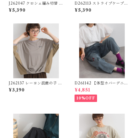
J262047 クロシェ編み切替 ロ
D262113 ストライプケープ風
ゴプリントドルマンプルオー
レイヤードブラウス / Stripe
¥5,390
¥5,390
バー / Crochet-Panel Logo
Cape Layered Blouse (残り
Print Dolman Pullover
わずか)
J262137 レーヨン混鹿の子 異
D261142 【体型カバーデニム
素材切替コクーンプルオーバ
シリーズ】 落書きパッチワー
¥3,190
¥4,851
ー / Rayon-Blend Piqué Mi
クデニムパンツ / Scribble Pa
xed-Fabric Cocoon Pullov
tchwork Denim Pants 【re
10%OFF
er
stock】