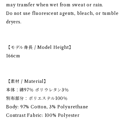
may transfer when wet from sweat or rain.
Do not use fluorescent agents, bleach, or tumble
dryers.
【モデル身長 / Model Height】
166cm
【素材 / Material】
本体：綿97％ ポリウレタン3％
別布部分：ポリエステル100％
Body: 97% Cotton, 3% Polyurethane
Contrast Fabric: 100% Polyester