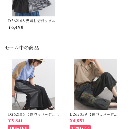
D262168 異素材切替フリルペ
プラムプルオーバー / Mixed
¥6,490
Fabric Frill Peplum Pullov
er
セール中の商品
D262106 【体型カバーデニム
D262059 【体型カバーデニ
シリーズ】 デニム切替ワイド
ムシリーズ】 パッチワークロ
¥5,841
¥4,851
パンツ / Denim Panel Wide
ゴデニムパンツ / Patchwork
Pants
Logo Denim Pants
10%OFF
10%OFF