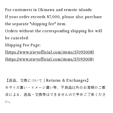
For customers in Okinawa and remote islands:
If your order exceeds ¥7,000, please also purchase
the separate "shipping fee" item.
Orders without the corresponding shipping fee will
be canceled.
Shipping Fee Page:
[
https://www.irieyofficial.com/items/57095008]
(https://www.irieyofficial.com/items/57095008)
【返品、交換について / Returns & Exchanges】
※サイズ違い・イメージ違い等、不良品以外のお客様のご都
合による、返品・交換等はできませんので予めご了承くださ
い。