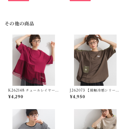
その他の商品
K262148 チュールレイヤード
J262073 【接触冷感シリー
異素材切替プルオーバー / Tul
ズ】異素材切替 袖シャーリン
¥4,290
¥4,950
le-Layered Mixed-Fabric
グプルオーバー / Cool-Touc
Pullover
h Mixed-Fabric Shirred-Sl
eeve Pullover