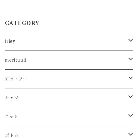
CATEGORY
iriey
カットソー
merituuli
タンクトップ
シャツ
カットソー
カットソー
Tシャツ
シャツ
カーディガン
ニット
シャツ
タンクトップ
シャツ
プルオーバー
プルオーバー
プルオーバー
プルオーバー
ボトム
ニット
Tシャツ
シャツ
ニット
チュニック
チュニック
ベスト
パーカー
パンツ
カーディガン
ワンピース
ボトム
プルオーバー
プルオーバー
プルオーバー
ボトム