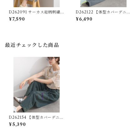
D262091 サーカス総柄刺繍パ
D262122 【体型カバーデニム
ンツ / All-Over Embroidery
シリーズ】 パッチワークスマ
¥7,590
¥6,490
Stitch Pants
イルデニム / Patchwork Smi
le Denim Pants 【re-stoc
k】
最近チェックした商品
D262154 【体型カバーデニム
シリーズ】 ポケット刺繍デニ
¥5,390
ムパンツ / Pocket Embroide
red Denim Pants