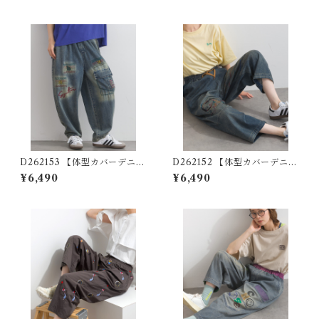
on-Blend Logo Embroider
m Wide Pants
ed Wide-Leg Pants
D262153 【体型カバーデニム
D262152 【体型カバーデニム
シリーズ】 刺繍デザインデニ
シリーズ】 刺繍ステッチデニ
¥6,490
¥6,490
ムパンツ / Embroidered De
ムパンツ / Embroidered Stit
sign Denim Pants (残りわず
ch Denim Pants ( 残りわず
か)
か)