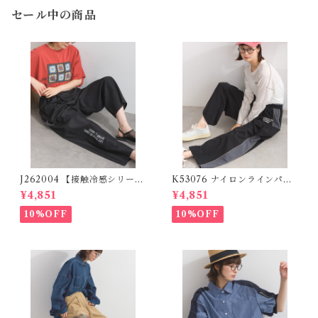
セール中の商品
J262004 【接触冷感シリー
K53076 ナイロンラインパン
ズ】 ツイルワーク風ロゴパン
ツ / Nylon Line Pants (残り
¥4,851
¥4,851
ツ / Cool Touch Twill Work
わずか)
Logo Pants (残りわずか)
10%OFF
10%OFF