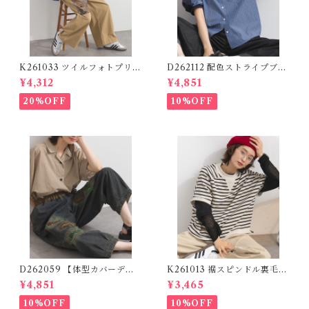
K261033 ツイルフォトプリン
D262112 配色ストライプブラ
トイージーテーパードパンツ /
ウス / Color Block Stripe R
¥4,312
¥4,851
Twill Photo Print Easy Tap
elaxed Blouse 【re-stock】
ered Pants
20%OFF
10%OFF
D262059 【体型カバーデニ
K261013 裾スピンドル裏毛カ
ムシリーズ】 パッチワークロ
ットベスト / Drawstring He
¥4,851
¥3,465
ゴデニムパンツ / Patchwork
m Sweat Cut Vest
Logo Denim Pants
10%OFF
10%OFF