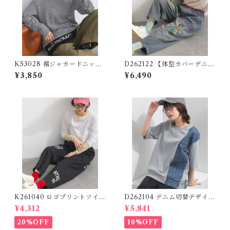
K53028 裾ジャカードニット
D262122 【体型カバーデニム
切り替え30/-フライス長袖T
シリーズ】 パッチワークスマ
¥3,850
¥6,490
シャツ / Hem Jacquard Knit
イルデニム / Patchwork Smi
Panel 30/- Rib Long Sleeve
le Denim Pants 【re-stoc
T-Shirt
k】
K261040 ロゴプリントツイル
D262104 デニム切替デザイン
ワークパンツ / Logo Print T
Tシャツ / Denim Panel Desi
¥4,312
¥5,841
will Work Pants (残りわず
gn T-shirt
か)
20%OFF
10%OFF