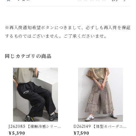
※再入荷通知希望ボタンにつきまして、必ずしも再入荷を保証
するものではございません。ご了承くださいませ。
同じカテゴリの商品
J262085 【接触冷感シリー
D262149 【体型カバーデニム
ズ】レーヨン混ロゴ刺繍ワイ
シリーズ】 ウォッシュデニム
¥5,390
¥7,590
ドパンツ / Cool-Touch Ray
ワイドパンツ / Washed Deni