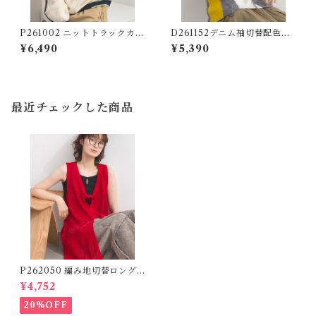
P261002 ニットトラックカー
D261152デニム袖切替配色ダ
ディガン / Knit Track Cardi
メージニット / Denim Sleeve
¥6,490
¥5,390
gan (残りわずか)
Color-Block Distressed K
nit (残りわずか)
最近チェックした商品
P262050 編み地切替ロング
ニットジレ / Pattern Knit Lo
¥4,752
ng Vest Dress
20%OFF