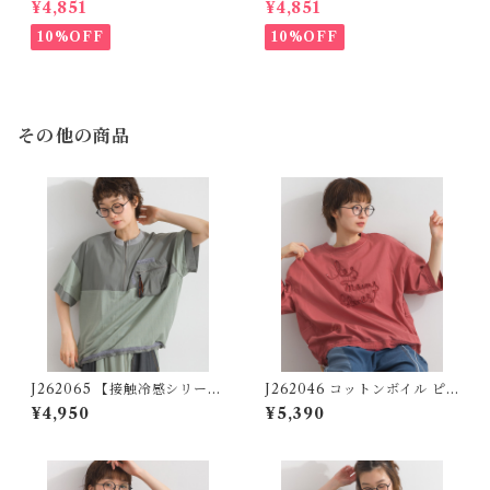
¥4,851
¥4,851
クデニムパンツ / Scribble Pa
カート / Cool Touch Twill
tchwork Denim Pants 【re
Work Remake Skirt
10%OFF
10%OFF
stock】
その他の商品
J262065 【接触冷感シリー
J262046 コットンボイル ピ
ズ】異素材切替リメイク風プ
グメント加工 コクーンTブラ
¥4,950
¥5,390
ルオーバー / Cool-Touch Mi
ウス / Pigment-Dyed Cotto
xed-Fabric Remake-Style P
n Voile Cocoon T-Blouse
ullover