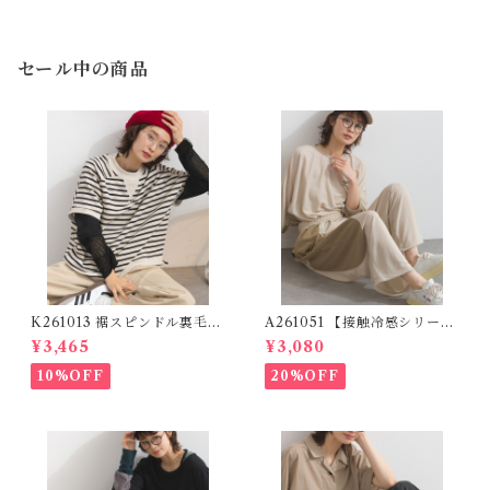
セール中の商品
K261013 裾スピンドル裏毛カ
A261051 【接触冷感シリー
ットベスト / Drawstring He
ズ】 異素材切替 ドロストパン
¥3,465
¥3,080
m Sweat Cut Vest
ツ / Mixed Material Cool T
ouch Drawstring Pants (残
10%OFF
20%OFF
りわずか)