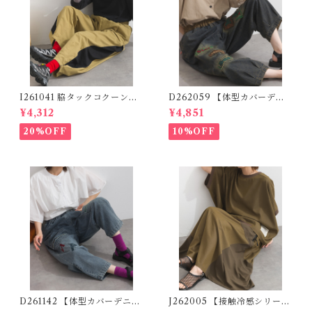
I261041 脇タックコクーンツ
D262059 【体型カバーデニ
イルパンツ / Side-Tuck Coc
ムシリーズ】 パッチワークロ
¥4,312
¥4,851
oon Twill Pants (残りわずか)
ゴデニムパンツ / Patchwork
Logo Denim Pants
20%OFF
10%OFF
D261142 【体型カバーデニム
J262005 【接触冷感シリー
シリーズ】 落書きパッチワー
ズ】 ツイルワークリメイクス