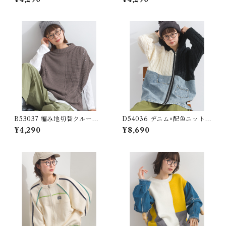
2WAY Vest (残りわずか)
B53037 編み地切替クルーネ
D54036 デニム×配色ニットジ
ックベスト / Knitted Panel
ップパーカー / Denim × Cont
¥4,290
¥8,690
Crew Neck Vest
rast Knit Zip Hoodie