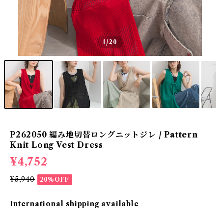
1
/20
P262050 編み地切替ロングニットジレ / Pattern
Knit Long Vest Dress
¥4,752
¥5,940
20%OFF
International shipping available