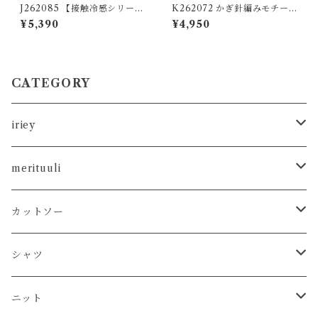
J262085 【接触冷感シリー
K262072 かぎ針編みモチーフ
ズ】レーヨン混ロゴ刺繍ワイ
袖切替ロゴTシャツ / Croche
¥5,390
¥4,950
ドパンツ / Cool-Touch Ray
t Motif Sleeve-Panel Logo
on-Blend Logo Embroider
T-Shirt
ed Wide-Leg Pants
CATEGORY
iriey
カットソー
merituuli
タンクトップ
シャツ
カットソー
カットソー
Tシャツ
シャツ
カーディガン
ニット
シャツ
タンクトップ
シャツ
プルオーバー
プルオーバー
プルオーバー
プルオーバー
ボトム
ニット
Tシャツ
シャツ
ニット