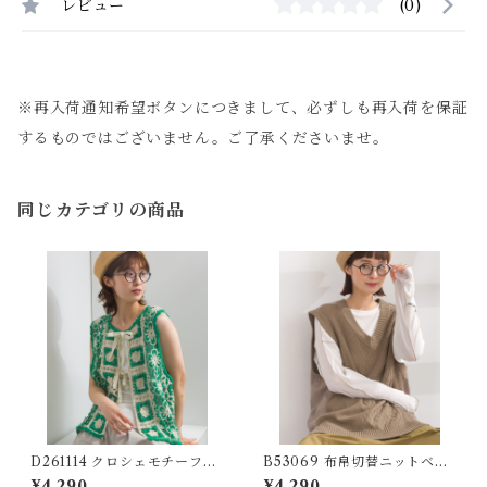
レビュー
(0)
※再入荷通知希望ボタンにつきまして、必ずしも再入荷を保証
するものではございません。ご了承くださいませ。
同じカテゴリの商品
D261114 クロシェモチーフ2
B53069 布帛切替ニットベス
WAYベスト / Crochet Motif
ト / Woven-Panel Knit Vest
¥4,290
¥4,290