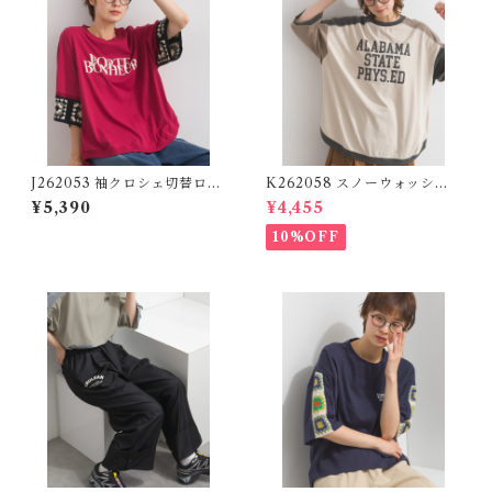
J262053 袖クロシェ切替ロゴ
K262058 スノーウォッシュ
プルオーバー / Crochet Slee
ロゴプルオーバー / Snow Wa
¥5,390
¥4,455
ve Logo Pullover
sh Logo Pullover (残りわ
ずか)
10%OFF