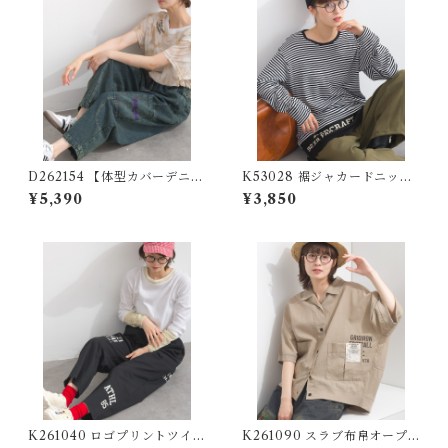
D262154 【体型カバーデニム
K53028 裾ジャカードニット
シリーズ】 ポケット刺繍デニ
切り替え30/-フライス長袖T
¥5,390
¥3,850
ムパンツ / Pocket Embroide
シャツ / Hem Jacquard Knit
red Denim Pants
Panel 30/- Rib Long Sleeve
T-Shirt
K261040 ロゴプリントツイル
K261090 スラブ布帛オープ