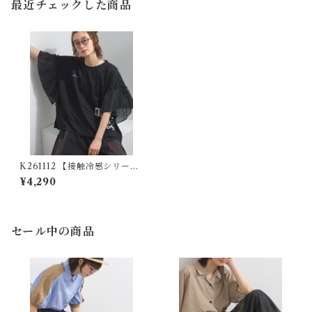
最近チェックした商品
K261112 【接触冷感シリー
ズ】 カノコ切替袖フリルプル
¥4,290
オーバー / Cool Touch Piqu
é Sleeve Frill Pullover (残
りわずか)
セール中の商品