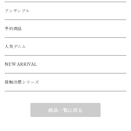
ベスト
パーカー
ベスト
ジャケット
ベスト
アンサンブル
ワンピース
カーディガン
ワンピース
ブルゾン
アンサンブル
カーディガン
ポンチョ
コート
ジャケット
ベスト
パーカー
ベスト
ジャケット
予約商品
ブルゾン
アウター
ベスト
コート
カーディガン
ポンチョ
コート
人気デニム
ブルゾン
アウター
ベスト
NEW ARRIVAL
接触冷感シリーズ
商品一覧に戻る