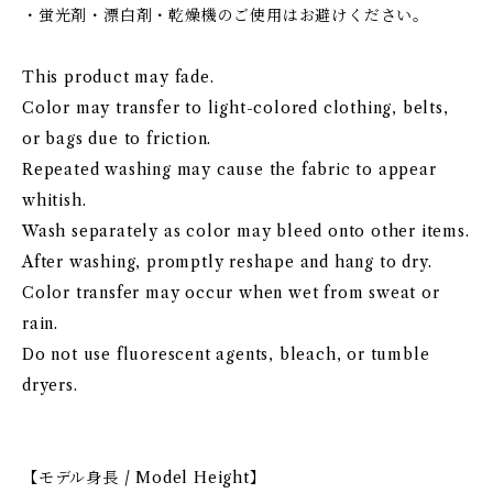
・蛍光剤・漂白剤・乾燥機のご使用はお避けください。
This product may fade.
Color may transfer to light-colored clothing, belts,
or bags due to friction.
Repeated washing may cause the fabric to appear
whitish.
Wash separately as color may bleed onto other items.
After washing, promptly reshape and hang to dry.
Color transfer may occur when wet from sweat or
rain.
Do not use fluorescent agents, bleach, or tumble
dryers.
【モデル身長 / Model Height】