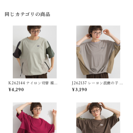
同じカテゴリの商品
K262144 ナイロン切替 裾ド
J262137 レーヨン混鹿の子 異
ロストプルオーバー / Nylon-
素材切替コクーンプルオーバ
¥4,290
¥3,190
Panel Drawstring-Hem Pul
ー / Rayon-Blend Piqué Mi
lover
xed-Fabric Cocoon Pullov
er