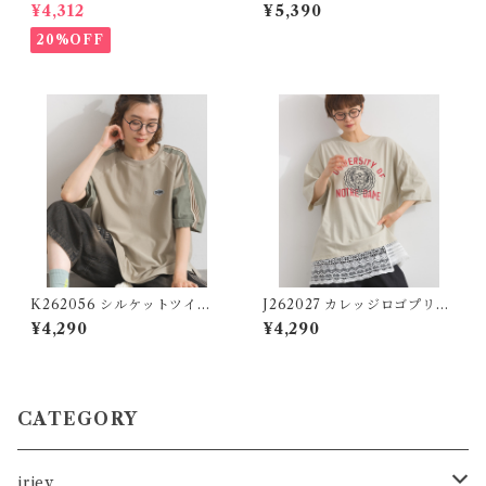
ワークパンツ / Logo Print T
ンカラーワークシャツ / Slub
¥4,312
¥5,390
will Work Pants (残りわず
Cotton Open Collar Work
か)
Shirt (残りわずか)
20%OFF
K262056 シルケットツイル
J262027 カレッジロゴプリン
ライントラックプルオーバー /
ト 異素材レイヤード風チュニ
¥4,290
¥4,290
Mercerized Twill Line Tra
ック / College Logo Print
ck Pullover (残りわずか)
Mixed-Fabric Layered-Lo
ok Tunic
CATEGORY
iriey