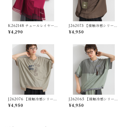
K262148 チュールレイヤード
J262073 【接触冷感シリー
異素材切替プルオーバー / Tul
ズ】異素材切替 袖シャーリン
¥4,290
¥4,950
le-Layered Mixed-Fabric
グプルオーバー / Cool-Touc
Pullover
h Mixed-Fabric Shirred-Sl
eeve Pullover
J262076 【接触冷感シリー
J262065 【接触冷感シリー
ズ】リメイク風ドルマンハー
ズ】異素材切替リメイク風プ
¥4,950
¥4,950
フZIPプリントプルオーバー /
ルオーバー / Cool-Touch Mi
Cool-Touch Remake-Inspi
xed-Fabric Remake-Style P
red Dolman Half-Zip Grap
ullover
hic Pullover