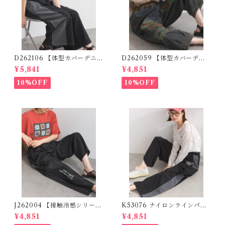
D262106 【体型カバーデニム
D262059 【体型カバーデニ
シリーズ】 デニム切替ワイド
ムシリーズ】 パッチワークロ
¥5,841
¥4,851
パンツ / Denim Panel Wide
ゴデニムパンツ / Patchwork
Pants
Logo Denim Pants
10%OFF
10%OFF
J262004 【接触冷感シリー
K53076 ナイロンラインパン
ズ】 ツイルワーク風ロゴパン
ツ / Nylon Line Pants (残り
¥4,851
¥4,851
ツ / Cool Touch Twill Work
わずか)