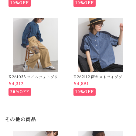
Logo Pants (残りわずか)
10%OFF
10%OFF
K261033 ツイルフォトプリン
D262112 配色ストライプブラ
トイージーテーパードパンツ /
ウス / Color Block Stripe R
¥4,312
¥4,851
Twill Photo Print Easy Tap
elaxed Blouse 【re-stock】
ered Pants
20%OFF
10%OFF
その他の商品