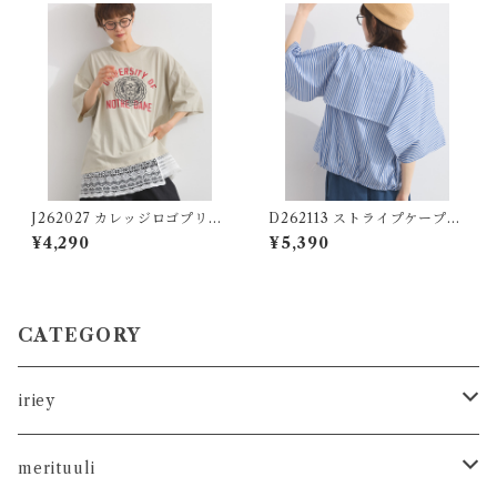
h Denim Details (Matching
Set Available)
J262027 カレッジロゴプリン
D262113 ストライプケープ風
ト 異素材レイヤード風チュニ
レイヤードブラウス / Stripe
¥4,290
¥5,390
ック / College Logo Print
Cape Layered Blouse (残り
Mixed-Fabric Layered-Lo
わずか)
ok Tunic
CATEGORY
iriey
カットソー
merituuli