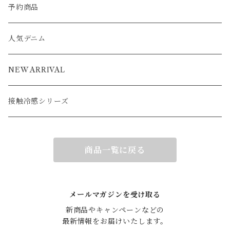
コート
ジャケット
ベスト
パーカー
ベスト
ジャケット
予約商品
ブルゾン
アウター
ベスト
コート
カーディガン
ポンチョ
コート
人気デニム
ブルゾン
アウター
ベスト
NEW ARRIVAL
接触冷感シリーズ
商品一覧に戻る
メールマガジンを受け取る
新商品やキャンペーンなどの

最新情報をお届けいたします。