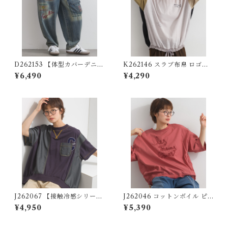
D262153 【体型カバーデニム
K262146 スラブ布帛 ロゴプ
シリーズ】 刺繍デザインデニ
リントコクーンTブラウス / Sl
¥6,490
¥4,290
ムパンツ / Embroidered De
ub Cotton Cocoon-Silhoue
sign Denim Pants (残りわず
tte Graphic Blouse
か)
J262067 【接触冷感シリー
J262046 コットンボイル ピ
ズ】 カノコ デニム使いリメイ
グメント加工 コクーンTブラ
¥4,950
¥5,390
ク風プルオーバー (セットアッ
ウス / Pigment-Dyed Cotto
プ対応) / Cool-Touch Piqué
n Voile Cocoon T-Blouse
Remake-Style Pullover wit