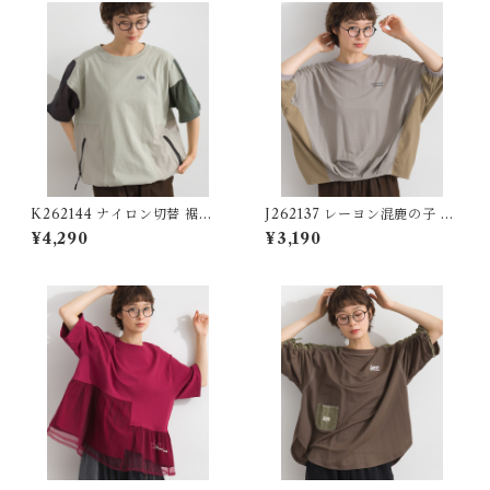
K262144 ナイロン切替 裾ド
J262137 レーヨン混鹿の子 異
ロストプルオーバー / Nylon-
素材切替コクーンプルオーバ
¥4,290
¥3,190
Panel Drawstring-Hem Pul
ー / Rayon-Blend Piqué Mi
lover
xed-Fabric Cocoon Pullov
er