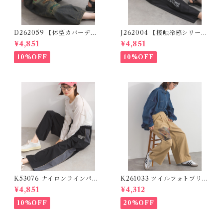
D262059 【体型カバーデニ
J262004 【接触冷感シリー
ムシリーズ】 パッチワークロ
ズ】 ツイルワーク風ロゴパン
¥4,851
¥4,851
ゴデニムパンツ / Patchwork
ツ / Cool Touch Twill Work
Logo Denim Pants
Logo Pants (残りわずか)
10%OFF
10%OFF
K53076 ナイロンラインパン
K261033 ツイルフォトプリン
ツ / Nylon Line Pants (残り
トイージーテーパードパンツ /
¥4,851
¥4,312
わずか)
Twill Photo Print Easy Tap
ered Pants
10%OFF
20%OFF