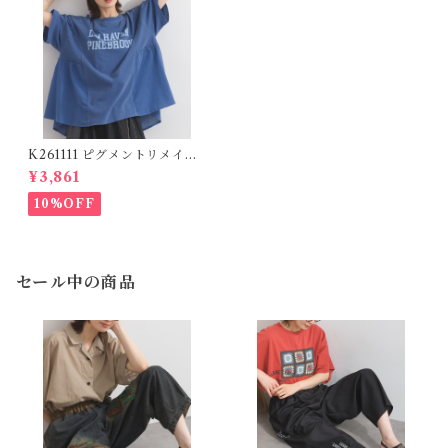
K261111 ピグメントリメイク
風フリルプルオーバー / Pigm
¥3,861
ent-Dyed Remake Style Fril
l Pullover (残りわずか)
10%OFF
セール中の商品