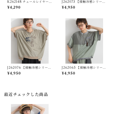
K262148 チュールレイヤード
J262073 【接触冷感シリー
異素材切替プルオーバー / Tul
ズ】異素材切替 袖シャーリン
¥4,290
¥4,950
le-Layered Mixed-Fabric
グプルオーバー / Cool-Touc
Pullover
h Mixed-Fabric Shirred-Sl
eeve Pullover
J262076 【接触冷感シリー
J262065 【接触冷感シリー
ズ】リメイク風ドルマンハー
ズ】異素材切替リメイク風プ
¥4,950
¥4,950
フZIPプリントプルオーバー /
ルオーバー / Cool-Touch Mi
Cool-Touch Remake-Inspi
xed-Fabric Remake-Style P
red Dolman Half-Zip Grap
ullover
hic Pullover
最近チェックした商品