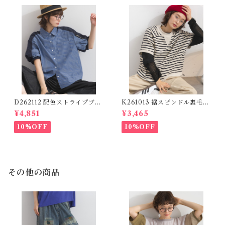
D262112 配色ストライプブラ
K261013 裾スピンドル裏毛カ
ウス / Color Block Stripe R
ットベスト / Drawstring He
¥4,851
¥3,465
elaxed Blouse 【re-stock】
m Sweat Cut Vest
10%OFF
10%OFF
その他の商品