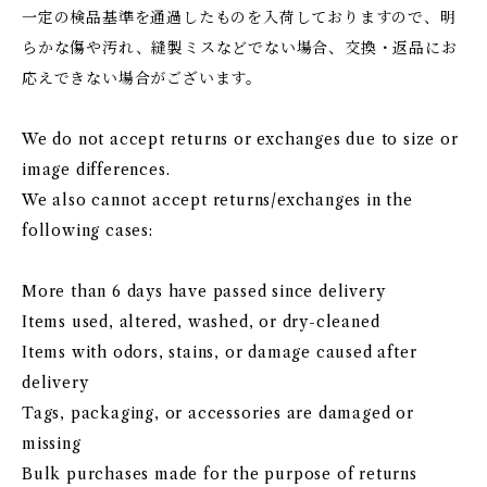
一定の検品基準を通過したものを入荷しておりますので、明
らかな傷や汚れ、縫製ミスなどでない場合、交換・返品にお
応えできない場合がございます。
We do not accept returns or exchanges due to size or
image differences.
We also cannot accept returns/exchanges in the
following cases:
More than 6 days have passed since delivery
Items used, altered, washed, or dry-cleaned
Items with odors, stains, or damage caused after
delivery
Tags, packaging, or accessories are damaged or
missing
Bulk purchases made for the purpose of returns