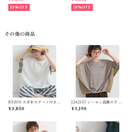
Touch Mixed Fabric Remak
わずか)
e Skirt (残りわずか)
10%OFF
10%OFF
その他の商品
B52011 かぎ針モチーフ付きデ
J262137 レーヨン混鹿の子 異
ザインTシャツ 【redesigne
素材切替コクーンプルオーバ
¥3,850
¥3,190
d】
ー / Rayon-Blend Piqué Mi
xed-Fabric Cocoon Pullov
er