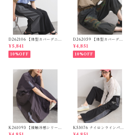
D262106 【体型カバーデニム
D262059 【体型カバーデニ
シリーズ】 デニム切替ワイド
ムシリーズ】 パッチワークロ
¥5,841
¥4,851
パンツ / Denim Panel Wide
ゴデニムパンツ / Patchwork
Pants (残りわずか)
Logo Denim Pants
10%OFF
10%OFF
K261093 【接触冷感シリー
K53076 ナイロンラインパン
ズ】 リメイクスカート / Cool
ツ / Nylon Line Pants (残り
¥4,851
¥4,851