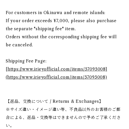
For customers in Okinawa and remote islands:
If your order exceeds ¥7,000, please also purchase
the separate "shipping fee" item.
Orders without the corresponding shipping fee will
be canceled.
Shipping Fee Page:
[
https://www.irieyofficial.com/items/57095008]
(https://www.irieyofficial.com/items/57095008)
【返品、交換について / Returns & Exchanges】
※サイズ違い・イメージ違い等、不良品以外のお客様のご都
合による、返品・交換等はできませんので予めご了承くださ
い。