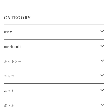
Panel 30/- Rib Long Sleeve
Hoodie (残りわずか)
T-Shirt
CATEGORY
iriey
カットソー
merituuli
タンクトップ
シャツ
カットソー
カットソー
Tシャツ
シャツ
カーディガン
ニット
シャツ
タンクトップ
シャツ
プルオーバー
プルオーバー
プルオーバー
プルオーバー
ボトム
ニット
Tシャツ
シャツ
ニット
チュニック
チュニック
ベスト
パーカー
パンツ
カーディガン
ワンピース
ボトム
プルオーバー
プルオーバー
プルオーバー
ボトム