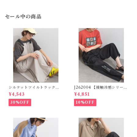
セール中の商品
シルケットツイルトラックジ
J262004 【接触冷感シリー
ャンパースカート K52076
ズ】 ツイルワーク風ロゴパン
¥4,543
¥4,851
【restock】 (残りわずか)
ツ / Cool Touch Twill Work
Logo Pants (残りわずか)
30%OFF
10%OFF