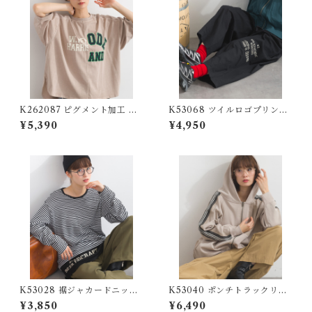
K262087 ピグメント加工 パ
K53068 ツイルロゴプリント
ッチロゴ リメイク風7分袖プル
ボールパンツ / Twill Logo P
¥5,390
¥4,950
オーバー / Pigment-Dyed P
rint Ball Pants 【restock】
atch Logo Remake-Style 3/
4-Sleeve Pullover
K53028 裾ジャカードニット
K53040 ポンチトラックリメ
切り替え30/-フライス長袖T
イク風ジップパーカー / Pont
¥3,850
¥6,490
シャツ / Hem Jacquard Knit
e Track-Style Remake Zip