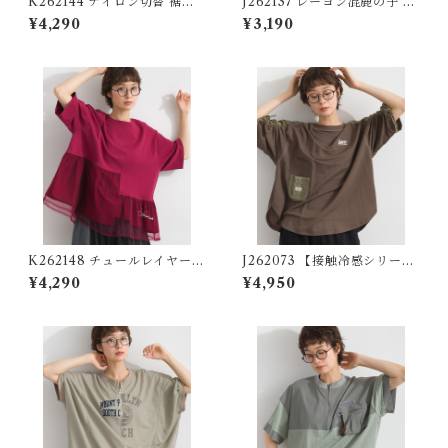
K262144 ナイロン切替 裾ド
J262137 レーヨン混鹿の子 異
ロストプルオーバー / Nylon-
素材切替コクーンプルオーバ
¥4,290
¥3,190
Panel Drawstring-Hem Pul
ー / Rayon-Blend Piqué Mi
lover
xed-Fabric Cocoon Pullov
er
K262148 チュールレイヤード
J262073 【接触冷感シリー
異素材切替プルオーバー / Tul
ズ】異素材切替 袖シャーリン
¥4,290
¥4,950
le-Layered Mixed-Fabric
グプルオーバー / Cool-Touc
Pullover
h Mixed-Fabric Shirred-Sl
eeve Pullover