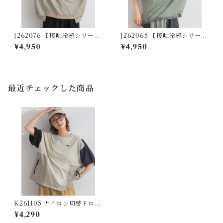
J262076 【接触冷感シリー
J262065 【接触冷感シリー
ズ】リメイク風ドルマンハー
ズ】異素材切替リメイク風プ
¥4,950
¥4,950
フZIPプリントプルオーバー /
ルオーバー / Cool-Touch Mi
Cool-Touch Remake-Inspi
xed-Fabric Remake-Style P
red Dolman Half-Zip Grap
ullover
hic Pullover
最近チェックした商品
K261105 ナイロン切替ドロス
トプルオーバー / Nylon Pane
¥4,290
l Drawstring Pullover