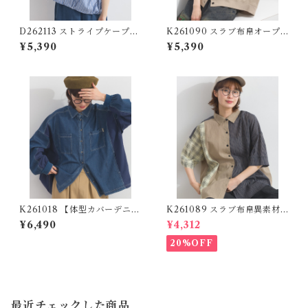
D262113 ストライプケープ風
K261090 スラブ布帛オープ
レイヤードブラウス / Stripe
ンカラーワークシャツ / Slub
¥5,390
¥5,390
Cape Layered Blouse (残り
Cotton Open Collar Work
わずか)
Shirt (残りわずか)
K261018 【体型カバーデニム
K261089 スラブ布帛異素材
シリーズ】 6.5ozデニム×ナイ
切替BIGシャツ / Slub Fabric
¥6,490
¥4,312
ロン バイオウォッシュBIGシ
Mixed Material Big Shirt
ャツ / 6.5oz Denim × Nylon
20%OFF
Bio-Washed Big Shirt
最近チェックした商品