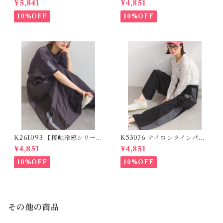
¥5,841
¥4,851
パンツ / Denim Panel Wide
ゴデニムパンツ / Patchwork
Pants (残りわずか)
Logo Denim Pants
10%OFF
10%OFF
K261093 【接触冷感シリー
K53076 ナイロンラインパン
ズ】 リメイクスカート / Cool
ツ / Nylon Line Pants (残り
¥4,851
¥4,851
Touch Mixed Fabric Remak
わずか)
e Skirt (残りわずか)
10%OFF
10%OFF
その他の商品