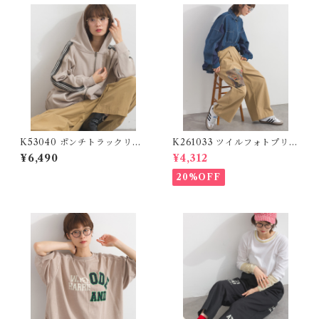
K53040 ポンチトラックリメ
K261033 ツイルフォトプリン
イク風ジップパーカー / Pont
トイージーテーパードパンツ /
¥6,490
¥4,312
e Track-Style Remake Zip
Twill Photo Print Easy Tap
Hoodie (残りわずか)
ered Pants
20%OFF