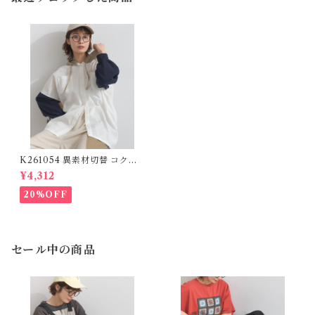
K261054 異素材切替 コクー
ンシャツパーカー / Mixed M
¥4,312
aterial Cocoon Shirt Hoodi
e
20%OFF
セール中の商品