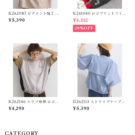
K262087 ピグメント加工 パ
K261040 ロゴプリントツイル
ッチロゴ リメイク風7分袖プル
ワークパンツ / Logo Print T
¥5,390
¥4,312
オーバー / Pigment-Dyed P
will Work Pants (残りわず
atch Logo Remake-Style 3/
か)
20%OFF
4-Sleeve Pullover
K262146 スラブ布帛 ロゴプ
D262113 ストライプケープ風
リントコクーンTブラウス / Sl
レイヤードブラウス / Stripe
¥4,290
¥5,390
ub Cotton Cocoon-Silhoue
Cape Layered Blouse (残り
tte Graphic Blouse
わずか)
CATEGORY