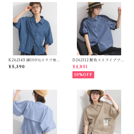
K262145 綿100％スラブ布帛
D262112 配色ストライプブラ
オープンカラーワークシャツ /
ウス / Color Block Stripe R
¥5,390
¥4,851
Cotton Slub Open-Collar
elaxed Blouse 【re-stock】
Work Shirt
10%OFF