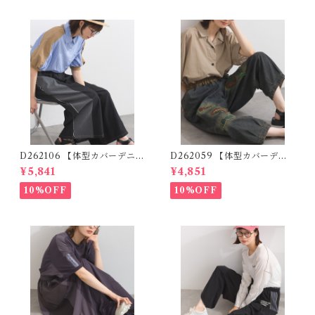
D262106 【体型カバーデニム
D262059 【体型カバーデニ
シリーズ】 デニム切替ワイド
ムシリーズ】 パッチワークロ
¥5,841
¥4,851
パンツ / Denim Panel Wide
ゴデニムパンツ / Patchwork
Pants (残りわずか)
Logo Denim Pants
10%OFF
10%OFF