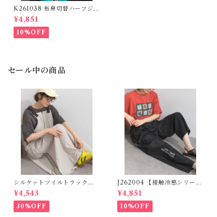
K261038 布帛切替ハーフジッ
プ ロゴプリントプルオーバー
¥4,851
/ Woven-Panel Half-Zip Lo
go Pullover (残りわずか)
10%OFF
セール中の商品
シルケットツイルトラックジ
J262004 【接触冷感シリー
ャンパースカート K52076
ズ】 ツイルワーク風ロゴパン
¥4,543
¥4,851
【restock】 (残りわずか)
ツ / Cool Touch Twill Work
Logo Pants (残りわずか)
30%OFF
10%OFF