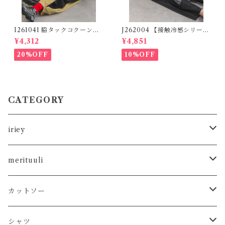
I261041 脇タックコクーンツ
J262004 【接触冷感シリー
イルパンツ / Side-Tuck Coc
ズ】 ツイルワーク風ロゴパン
¥4,312
¥4,851
oon Twill Pants (残りわずか)
ツ / Cool Touch Twill Work
Logo Pants (残りわずか)
20%OFF
10%OFF
CATEGORY
iriey
カットソー
merituuli
タンクトップ
シャツ
カットソー
カットソー
Tシャツ
シャツ
カーディガン
ニット
シャツ
タンクトップ
シャツ