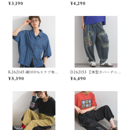
ェイクレイヤードタンクトッ
帛切替プルオーバー / Pigmen
¥3,190
¥4,290
プ
t-Dyed Woven Panel Pullo
ver
K262145 綿100％スラブ布帛
D262153 【体型カバーデニム
オープンカラーワークシャツ /
シリーズ】 刺繍デザインデニ
¥5,390
¥6,490
Cotton Slub Open-Collar
ムパンツ / Embroidered De
Work Shirt
sign Denim Pants (残りわず
か)