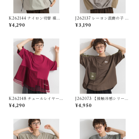
K262144 ナイロン切替 裾ド
J262137 レーヨン混鹿の子 異
ロストプルオーバー / Nylon-
素材切替コクーンプルオーバ
¥4,290
¥3,190
Panel Drawstring-Hem Pul
ー / Rayon-Blend Piqué Mi
lover
xed-Fabric Cocoon Pullov
er
K262148 チュールレイヤード
J262073 【接触冷感シリー
異素材切替プルオーバー / Tul
ズ】異素材切替 袖シャーリン
¥4,290
¥4,950
le-Layered Mixed-Fabric
グプルオーバー / Cool-Touc
Pullover
h Mixed-Fabric Shirred-Sl
eeve Pullover