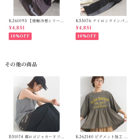
K261093 【接触冷感シリー
K53076 ナイロンラインパン
ズ】 リメイクスカート / Cool
ツ / Nylon Line Pants (残り
¥4,851
¥4,851
Touch Mixed Fabric Remak
わずか)
e Skirt (残りわずか)
10%OFF
10%OFF
その他の商品
B51074 裾ロゴジャカードフ
K262140 ピグメント加工 布