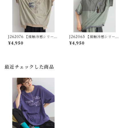
J262076 【接触冷感シリー
J262065 【接触冷感シリー
ズ】リメイク風ドルマンハー
ズ】異素材切替リメイク風プ
¥4,950
¥4,950
フZIPプリントプルオーバー /
ルオーバー / Cool-Touch Mi
Cool-Touch Remake-Inspi
xed-Fabric Remake-Style P
red Dolman Half-Zip Grap
ullover
hic Pullover
最近チェックした商品