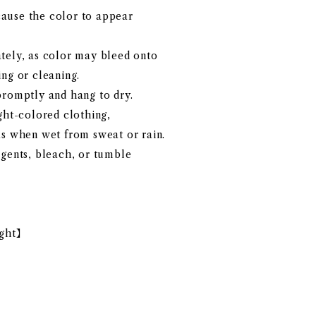
ause the color to appear
tely, as color may bleed onto
ng or cleaning.
promptly and hang to dry.
ght-colored clothing,
as when wet from sweat or rain.
agents, bleach, or tumble
ght】