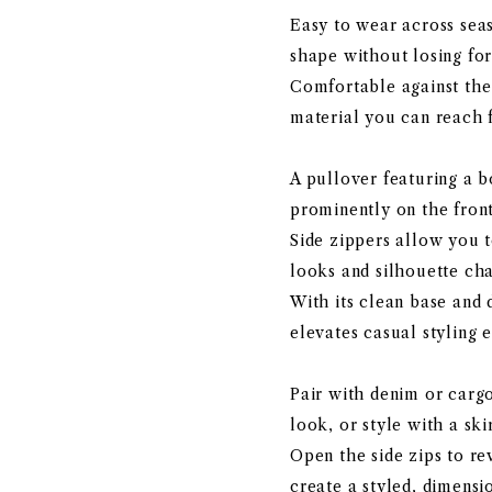
Easy to wear across seas
shape without losing fo
Comfortable against the 
material you can reach f
A pullover featuring a b
prominently on the front
Side zippers allow you 
looks and silhouette ch
With its clean base and d
elevates casual styling e
Pair with denim or carg
look, or style with a ski
Open the side zips to re
create a styled, dimensio