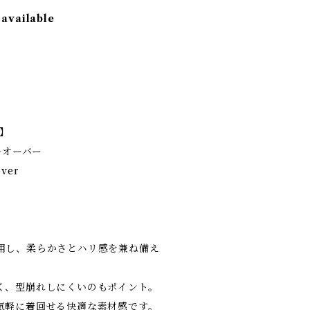
 available
e】
ルオーバー
over
用し、柔らかさとハリ感を兼ね備え
く、型崩れしにくいのもポイント。
気軽に着回せる快適な素材感です。