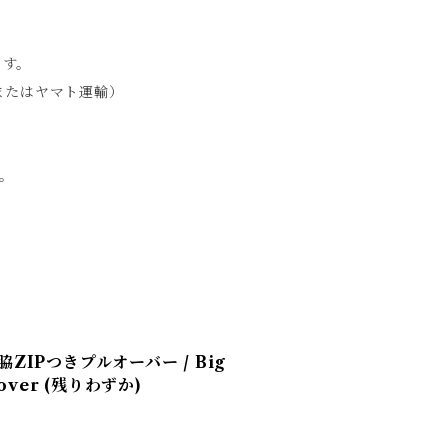
ます。
急便またはヤマト運輸）
。
ン脇ZIPつきプルオーバー / Big
llover (残りわずか)