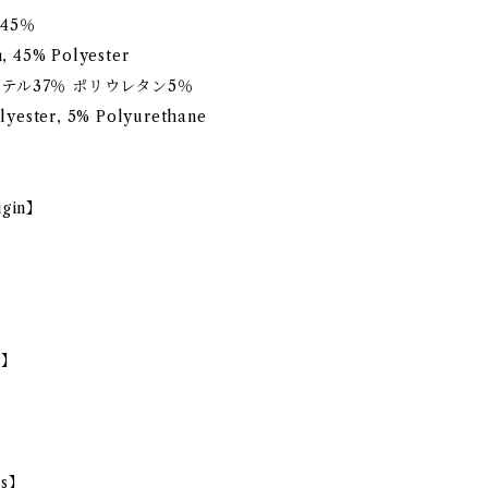
45％
, 45% Polyester
テル37％ ポリウレタン5％
lyester, 5% Polyurethane
igin】
e】
ls】