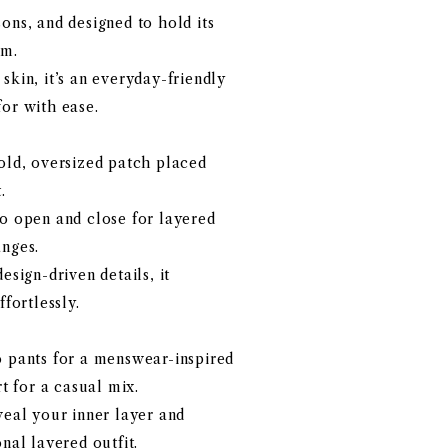
ons, and designed to hold its
rm.
skin, it’s an everyday-friendly
or with ease.
old, oversized patch placed
.
to open and close for layered
anges.
esign-driven details, it
ffortlessly.
o pants for a menswear-inspired
rt for a casual mix.
veal your inner layer and
nal layered outfit.