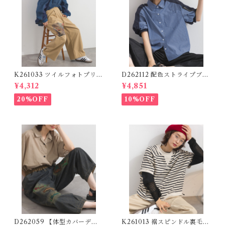
K261033 ツイルフォトプリン
D262112 配色ストライプブラ
トイージーテーパードパンツ /
ウス / Color Block Stripe R
¥4,312
¥4,851
Twill Photo Print Easy Tap
elaxed Blouse 【re-stock】
ered Pants
20%OFF
10%OFF
D262059 【体型カバーデニ
K261013 裾スピンドル裏毛カ