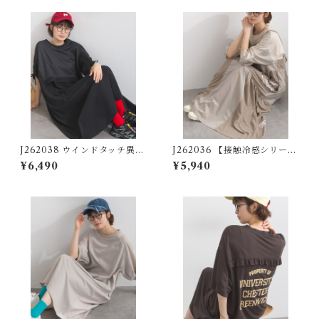
ont-Zip Dress
s 【re-design】
J262038 ウインドタッチ異素
J262036 【接触冷感シリー
材切替袖シャーリングワンピ
ズ】 リメイク風切替キャミワ
¥6,490
¥5,940
ース / Wind Touch Mixed F
ンピース / Cool Touch Piqu
abric Shirred Sleeve Dress
é Remake Panel Cami Dres
s