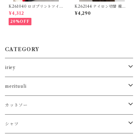
K261040 ロゴプリントツイル
K262144 ナイロン切替 裾ド
ワークパンツ / Logo Print T
ロストプルオーバー / Nylon-
¥4,312
¥4,290
will Work Pants (残りわず
Panel Drawstring-Hem Pul
か)
lover
20%OFF
CATEGORY
iriey
カットソー
merituuli
タンクトップ
シャツ
カットソー
カットソー
Tシャツ
シャツ
カーディガン
ニット
シャツ
タンクトップ
シャツ