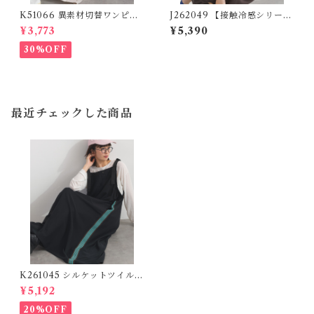
K51066 異素材切替ワンピー
J262049 【接触冷感シリー
ス (残りわずか)
ズ】 カノコポケットフリルワ
¥3,773
¥5,390
ンピース / Cool Touch Piqu
é Frill Pocket Dress (残りわ
30%OFF
ずか)
最近チェックした商品
K261045 シルケットツイルト
ラックジャンパースカート / Si
¥5,192
lket Twill Track Jumper Ski
rt
20%OFF