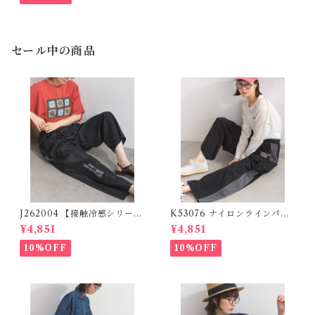
セール中の商品
J262004 【接触冷感シリー
K53076 ナイロンラインパン
ズ】 ツイルワーク風ロゴパン
ツ / Nylon Line Pants (残り
¥4,851
¥4,851
ツ / Cool Touch Twill Work
わずか)
Logo Pants (残りわずか)
10%OFF
10%OFF