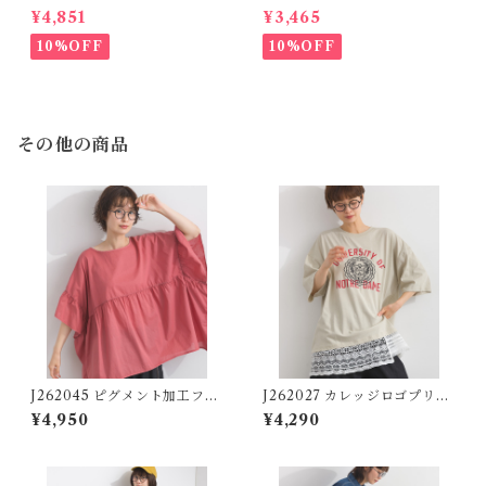
ムシリーズ】 パッチワークロ
ットベスト / Drawstring He
¥4,851
¥3,465
ゴデニムパンツ / Patchwork
m Sweat Cut Vest
Logo Denim Pants
10%OFF
10%OFF
その他の商品
J262045 ピグメント加工フレ
J262027 カレッジロゴプリン
ア袖ブラウス / Pigment Dye
ト 異素材レイヤード風チュニ
¥4,950
¥4,290
d Flare Sleeve Blouse (残り
ック / College Logo Print
わずか)
Mixed-Fabric Layered-Lo
ok Tunic