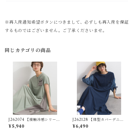
※再入荷通知希望ボタンにつきまして、必ずしも再入荷を保証
するものではございません。ご了承くださいませ。
同じカテゴリの商品
J262074 【接触冷感シリー
J262128 【体型カバーデニム
ズ】カノコ異素材切替フロン
シリーズ】 袖シャーリングデ
¥5,940
¥6,490
トZIPワンピース / Cool-To
ニム切替ワンピース / Shirrin
uch Piqué Mixed-Fabric Fr
g Sleeve Denim Panel Dres