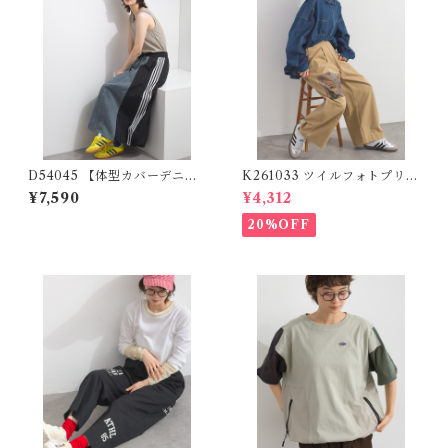
D54045 【体型カバーデニム
K261033 ツイルフォトプリン
シリーズ】 ラインテープ×デニ
トイージーテーパードパンツ /
¥7,590
¥4,312
ム切替スカート / Line Tape ×
Twill Photo Print Easy Tap
Denim Panel Skirt 【re-sto
ered Pants
20%OFF
ck】