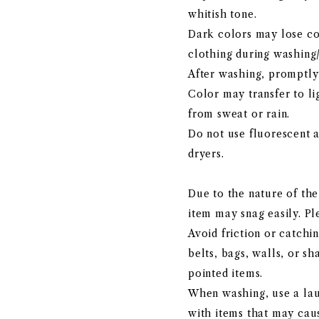
whitish tone.
Dark colors may lose co
clothing during washing/
After washing, promptly
Color may transfer to l
from sweat or rain.
Do not use fluorescent 
dryers.
Due to the nature of the 
item may snag easily. Pl
Avoid friction or catchi
belts, bags, walls, or sh
pointed items.
When washing, use a lau
with items that may cau