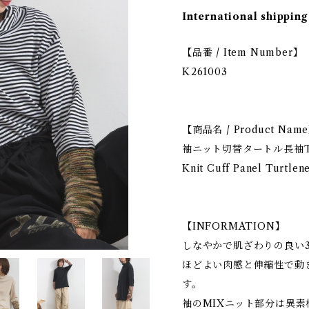
International shipping
【品番 / Item Number】
K261003
【商品名 / Product Nam
袖ニット切替タートル長袖
Knit Cuff Panel Turtlen
【INFORMATION】
しなやかで肌ざわりの良い3
ほどよい肉感と伸縮性で動
す。
袖のMIXニット部分は異