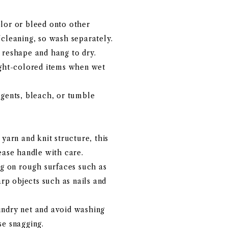
lor or bleed onto other
cleaning, so wash separately.
 reshape and hang to dry.
ight-colored items when wet
agents, bleach, or tumble
yarn and knit structure, this
ease handle with care.
ng on rough surfaces such as
arp objects such as nails and
ndry net and avoid washing
se snagging.