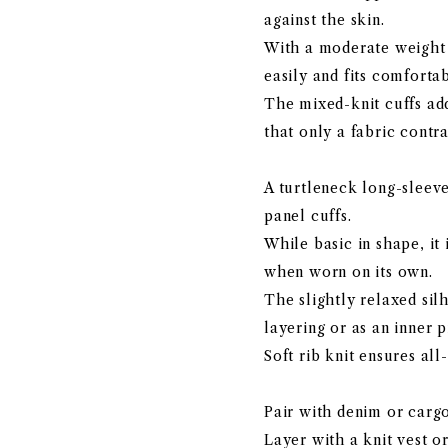
against the skin.
With a moderate weight 
easily and fits comfortab
The mixed-knit cuffs add
that only a fabric contra
A turtleneck long-sleev
panel cuffs.
While basic in shape, it 
when worn on its own.
The slightly relaxed sil
layering or as an inner p
Soft rib knit ensures all
Pair with denim or cargo
Layer with a knit vest or