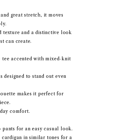
and great stretch, it moves
ly.
 texture and a distinctive look
st can create.
e tee accented with mixed-knit
is designed to stand out even
houette makes it perfect for
iece.
-day comfort.
 pants for an easy casual look.
 cardigan in similar tones for a