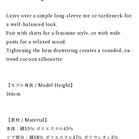
Layer over a simple long-sleeve tee or turtleneck for
a well-balanced look.
Pair with skirts for a feminine style, or with wide
pants for a relaxed mood.
Tightening the hem drawstring creates a rounded, on-
trend cocoon silhouette.
【モデル身長 / Model Height】
166cm
【素材 / Material】
本体：綿55％ ポリエステル45％
リブ部分：綿58％ ポリエステル37％ ポリウレタン5％