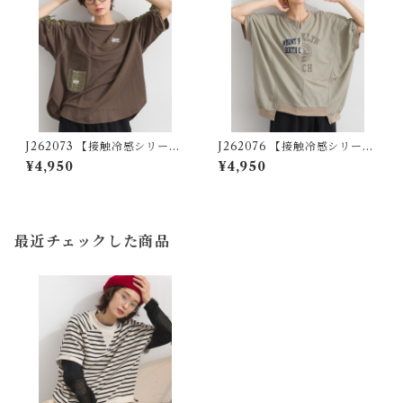
J262073 【接触冷感シリー
J262076 【接触冷感シリー
ズ】異素材切替 袖シャーリン
ズ】リメイク風ドルマンハー
¥4,950
¥4,950
グプルオーバー / Cool-Touc
フZIPプリントプルオーバー /
h Mixed-Fabric Shirred-Sl
Cool-Touch Remake-Inspi
eeve Pullover
red Dolman Half-Zip Grap
hic Pullover
最近チェックした商品