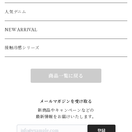
ブルゾン
アウター
ベスト
コート
カーディガン
ポンチョ
コート
人気デニム
ブルゾン
アウター
ベスト
NEW ARRIVAL
接触冷感シリーズ
商品一覧に戻る
メールマガジンを受け取る
新商品やキャンペーンなどの

最新情報をお届けいたします。
登録