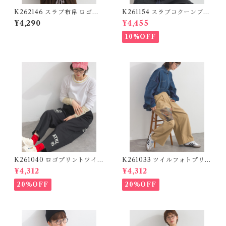
K262146 スラブ布帛 ロゴプ
K261154 スラブコクーンブラ
リントコクーンTブラウス / Sl
ウス / Slub Cocoon Blouse
¥4,290
¥4,455
ub Cotton Cocoon-Silhoue
tte Graphic Blouse
10%OFF
K261040 ロゴプリントツイル
K261033 ツイルフォトプリン
ワークパンツ / Logo Print T
トイージーテーパードパンツ /
¥4,312
¥4,312
will Work Pants (残りわず
Twill Photo Print Easy Tap
か)
ered Pants
20%OFF
20%OFF