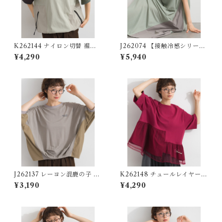
K262144 ナイロン切替 裾ド
J262074 【接触冷感シリー
ロストプルオーバー / Nylon-
ズ】カノコ異素材切替フロン
¥4,290
¥5,940
Panel Drawstring-Hem Pul
トZIPワンピース / Cool-To
lover
uch Piqué Mixed-Fabric Fr
ont-Zip Dress
J262137 レーヨン混鹿の子 異
K262148 チュールレイヤード
素材切替コクーンプルオーバ
異素材切替プルオーバー / Tul
¥3,190
¥4,290
ー / Rayon-Blend Piqué Mi
le-Layered Mixed-Fabric
xed-Fabric Cocoon Pullov
Pullover
er