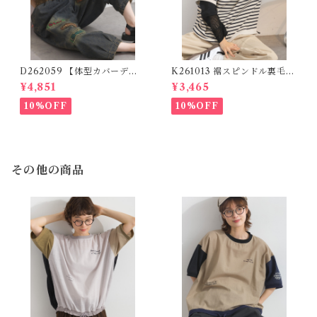
D262059 【体型カバーデニ
K261013 裾スピンドル裏毛カ
ムシリーズ】 パッチワークロ
ットベスト / Drawstring He
¥4,851
¥3,465
ゴデニムパンツ / Patchwork
m Sweat Cut Vest
Logo Denim Pants
10%OFF
10%OFF
その他の商品