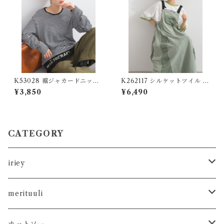
K53028 裾ジャカードニット
K262117 シルケットツイル ラ
切り替え30/-フライス長袖T
インテープ切替リメイク風ジ
¥3,850
¥6,490
シャツ / Hem Jacquard Knit
ャンパースカート / Silket-Fin
Panel 30/- Rib Long Sleeve
ish Twill Remake-Style Jum
T-Shirt
per Dress with Line Tape
CATEGORY
iriey
カットソー
merituuli
タンクトップ
シャツ
カットソー
カットソー