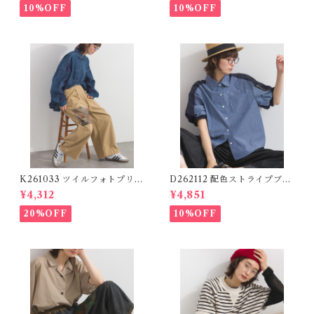
Logo Pants (残りわずか)
10%OFF
10%OFF
K261033 ツイルフォトプリン
D262112 配色ストライプブラ
トイージーテーパードパンツ /
ウス / Color Block Stripe R
¥4,312
¥4,851
Twill Photo Print Easy Tap
elaxed Blouse 【re-stock】
ered Pants
20%OFF
10%OFF