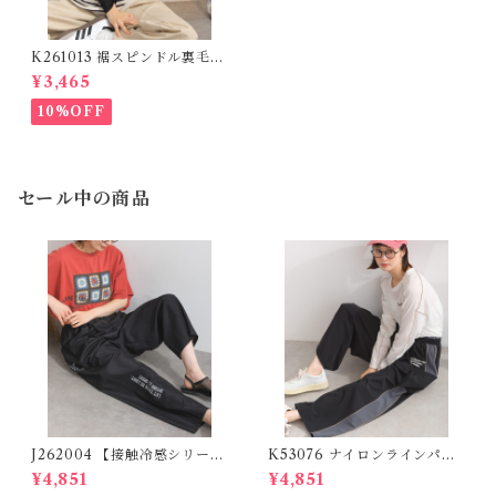
K261013 裾スピンドル裏毛カ
ットベスト / Drawstring He
¥3,465
m Sweat Cut Vest
10%OFF
セール中の商品
J262004 【接触冷感シリー
K53076 ナイロンラインパン
ズ】 ツイルワーク風ロゴパン
ツ / Nylon Line Pants (残り
¥4,851
¥4,851
ツ / Cool Touch Twill Work
わずか)