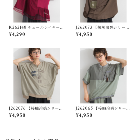
K262148 チュールレイヤード
J262073 【接触冷感シリー
異素材切替プルオーバー / Tul
ズ】異素材切替 袖シャーリン
¥4,290
¥4,950
le-Layered Mixed-Fabric
グプルオーバー / Cool-Touc
Pullover
h Mixed-Fabric Shirred-Sl
eeve Pullover
J262076 【接触冷感シリー
J262065 【接触冷感シリー
ズ】リメイク風ドルマンハー
ズ】異素材切替リメイク風プ
¥4,950
¥4,950
フZIPプリントプルオーバー /
ルオーバー / Cool-Touch Mi
Cool-Touch Remake-Inspi
xed-Fabric Remake-Style P
red Dolman Half-Zip Grap
ullover
hic Pullover