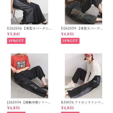
D262106 【体型カバーデニム
D262059 【体型カバーデニ
シリーズ】 デニム切替ワイド
ムシリーズ】 パッチワークロ
¥5,841
¥4,851
パンツ / Denim Panel Wide
ゴデニムパンツ / Patchwork
Pants
Logo Denim Pants
10%OFF
10%OFF
J262004 【接触冷感シリー
K53076 ナイロンラインパン
ズ】 ツイルワーク風ロゴパン
ツ / Nylon Line Pants (残り
¥4,851
¥4,851
ツ / Cool Touch Twill Work
わずか)