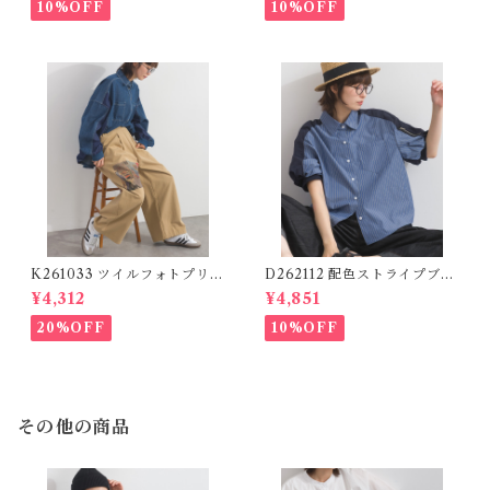
Logo Pants (残りわずか)
10%OFF
10%OFF
K261033 ツイルフォトプリン
D262112 配色ストライプブラ
トイージーテーパードパンツ /
ウス / Color Block Stripe R
¥4,312
¥4,851
Twill Photo Print Easy Tap
elaxed Blouse 【re-stock】
ered Pants
20%OFF
10%OFF
その他の商品