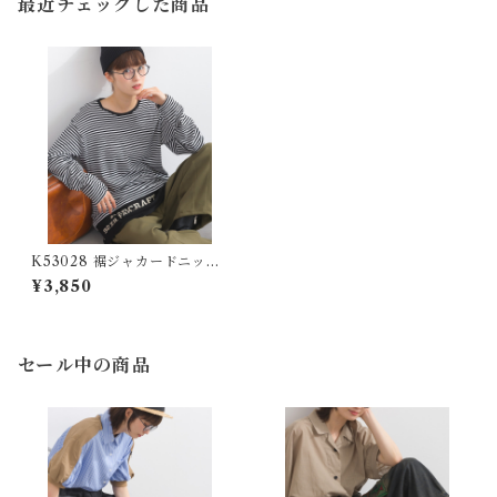
最近チェックした商品
K53028 裾ジャカードニット
切り替え30/-フライス長袖T
¥3,850
シャツ / Hem Jacquard Knit
Panel 30/- Rib Long Sleeve
T-Shirt
セール中の商品