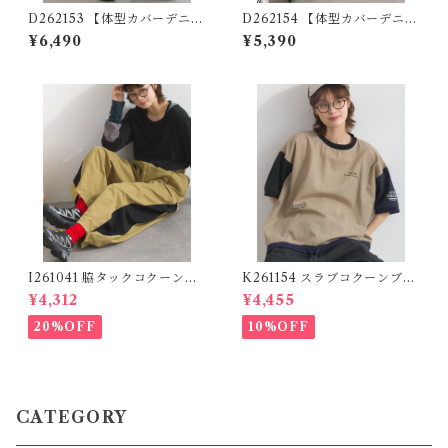
D262153 【体型カバーデニム
D262154 【体型カバーデニム
シリーズ】 刺繍デザインデニ
シリーズ】 ポケット刺繍デニ
¥6,490
¥5,390
ムパンツ / Embroidered De
ムパンツ / Pocket Embroide
sign Denim Pants (残りわず
red Denim Pants
か)
I261041 脇タックコクーンツ
K261154 スラブコクーンブラ
イルパンツ / Side-Tuck Coc
ウス / Slub Cocoon Blouse
¥4,312
¥4,455
oon Twill Pants (残りわずか)
20%OFF
10%OFF
CATEGORY