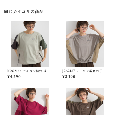
同じカテゴリの商品
K262144 ナイロン切替 裾ド
J262137 レーヨン混鹿の子 異
ロストプルオーバー / Nylon-
素材切替コクーンプルオーバ
¥4,290
¥3,190
Panel Drawstring-Hem Pul
ー / Rayon-Blend Piqué Mi
lover
xed-Fabric Cocoon Pullov
er