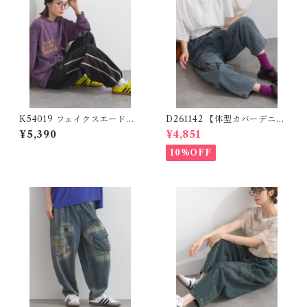
K54019 フェイクスエード配
D261142 【体型カバーデニム
色ラインパンツ / Faux Suede
シリーズ】 落書きパッチワー
¥5,390
¥4,851
Contrast Line Pants
クデニムパンツ / Scribble Pa
tchwork Denim Pants 【re
10%OFF
stock】