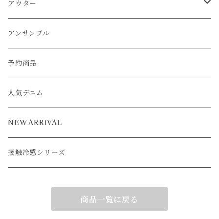
ブルゾン
アンサンブル
アウター
パーカー
ワンピース
カーディガン
スカート
アウター
ベスト
パーカー
ベスト
ジャケット
ベスト
アンサンブル
ワンピース
カーディガン
ワンピース
ブルゾン
アンサンブル
カーディガン
ポンチョ
コート
ジャケット
ベスト
パーカー
ベスト
ジャケット
予約商品
ブルゾン
アウター
ベスト
コート
カーディガン
ポンチョ
コート
人気デニム
ブルゾン
アウター
ベスト
NEW ARRIVAL
接触冷感シリーズ
商品一覧に戻る