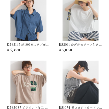
K262145 綿100％スラブ布帛
B52011 かぎ針モチーフ付きデ
オープンカラーワークシャツ /
ザインTシャツ 【redesigne
¥5,390
¥3,850
Cotton Slub Open-Collar
d】
Work Shirt
K262087 ピグメント加工 パ
B51074 裾ロゴジャカードフ