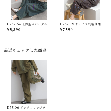
D262154 【体型カバーデニム
D262091 サーカス総柄刺繍パ
シリーズ】 ポケット刺繍デニ
ンツ / All-Over Embroidery
¥5,390
¥7,590
ムパンツ / Pocket Embroide
Stitch Pants
red Denim Pants
最近チェックした商品
K53106 ポンチフリンジライ