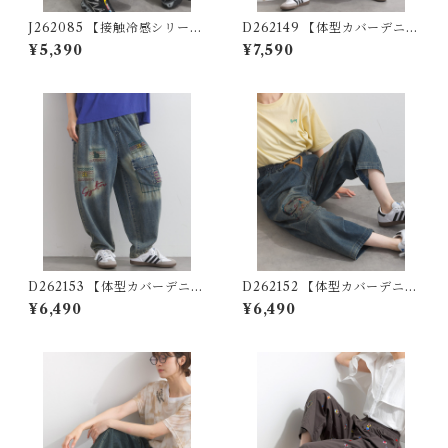
J262085 【接触冷感シリー
D262149 【体型カバーデニム
ズ】レーヨン混ロゴ刺繍ワイ
シリーズ】 ウォッシュデニム
¥5,390
¥7,590
ドパンツ / Cool-Touch Ray
ワイドパンツ / Washed Deni
on-Blend Logo Embroider
m Wide Pants
ed Wide-Leg Pants
D262153 【体型カバーデニム
D262152 【体型カバーデニム
シリーズ】 刺繍デザインデニ
シリーズ】 刺繍ステッチデニ
¥6,490
¥6,490
ムパンツ / Embroidered De
ムパンツ / Embroidered Stit
sign Denim Pants (残りわず
ch Denim Pants ( 残りわず
か)
か)