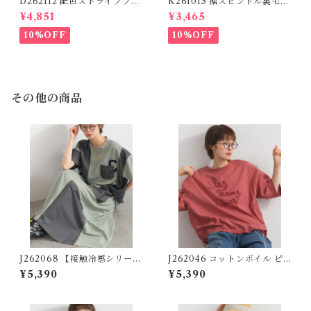
D262112 配色ストライプブラ
K261013 裾スピンドル裏毛カ
ウス / Color Block Stripe R
ットベスト / Drawstring He
¥4,851
¥3,465
elaxed Blouse 【re-stock】
m Sweat Cut Vest
10%OFF
10%OFF
その他の商品
J262068 【接触冷感シリー
J262046 コットンボイル ピ
ズ】 配色異素材切替ロングス
グメント加工 コクーンTブラ
¥5,390
¥5,390
カート / Cool-Touch Contr
ウス / Pigment-Dyed Cotto
ast Mixed-Fabric Long Ski
n Voile Cocoon T-Blouse
rt