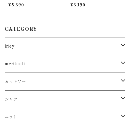
ッチロゴ リメイク風7分袖プル
ェイクレイヤードタンクトッ
¥5,390
¥3,190
オーバー / Pigment-Dyed P
プ
atch Logo Remake-Style 3/
4-Sleeve Pullover
CATEGORY
iriey
カットソー
merituuli
タンクトップ
シャツ
カットソー
カットソー
Tシャツ
シャツ
カーディガン
ニット
シャツ
タンクトップ
シャツ
プルオーバー
プルオーバー
プルオーバー
プルオーバー
ボトム
ニット
Tシャツ
シャツ
ニット
チュニック