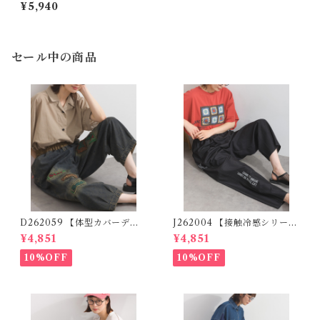
ンテープコクーンパンツ / Po
¥5,940
nti Fringe Line Tape Coco
on Pants (残りわずか)
セール中の商品
D262059 【体型カバーデニ
J262004 【接触冷感シリー
ムシリーズ】 パッチワークロ
ズ】 ツイルワーク風ロゴパン
¥4,851
¥4,851
ゴデニムパンツ / Patchwork
ツ / Cool Touch Twill Work
Logo Denim Pants
Logo Pants (残りわずか)
10%OFF
10%OFF