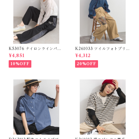
K53076 ナイロンラインパン
K261033 ツイルフォトプリン
ツ / Nylon Line Pants (残り
トイージーテーパードパンツ /
¥4,851
¥4,312
わずか)
Twill Photo Print Easy Tap
ered Pants
10%OFF
20%OFF