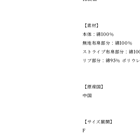
【素材】
本体：綿100％
無地布帛部分：綿100％
ストライプ布帛部分：綿10
リブ部分：綿95％ ポリウ
【原産国】
中国
【サイズ展開】
F