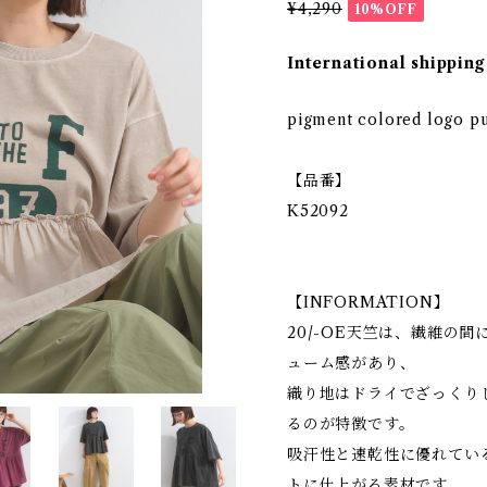
¥4,290
10%OFF
International shipping
pigment colored logo pu
【品番】
K52092
【INFORMATION】
20/-OE天竺は、繊維の
ューム感があり、
織り地はドライでざっくり
るのが特徴です。
吸汗性と速乾性に優れてい
トに仕上がる素材です。