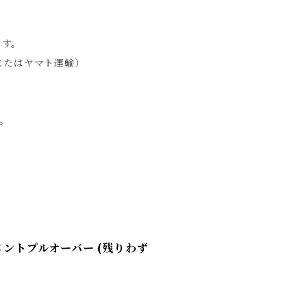
ます。
急便またはヤマト運輸）
。
グメントプルオーバー (残りわず