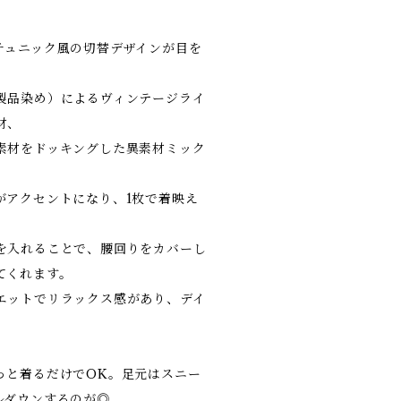
チュニック風の切替デザインが目を
製品染め）によるヴィンテージライ
材、
素材をドッキングした異素材ミック
がアクセントになり、1枚で着映え
を入れることで、腰回りをカバーし
てくれます。
エットでリラックス感があり、デイ
っと着るだけでOK。足元はスニー
ルダウンするのが◎