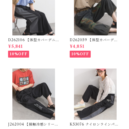
D262106 【体型カバーデニム
D262059 【体型カバーデニ
シリーズ】 デニム切替ワイド
ムシリーズ】 パッチワークロ
¥5,841
¥4,851
パンツ / Denim Panel Wide
ゴデニムパンツ / Patchwork
Pants
Logo Denim Pants
10%OFF
10%OFF
J262004 【接触冷感シリー
K53076 ナイロンラインパン
ズ】 ツイルワーク風ロゴパン
ツ / Nylon Line Pants (残り