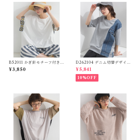
B52011 かぎ針モチーフ付きデ
D262104 デニム切替デザイン
ザインTシャツ 【redesigne
Tシャツ / Denim Panel Desi
¥3,850
¥5,841
d】
gn T-shirt
10%OFF