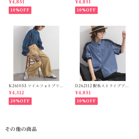
¥4,851
¥4,851
ツ / Cool Touch Twill Work
わずか)
Logo Pants (残りわずか)
10%OFF
10%OFF
K261033 ツイルフォトプリン
D262112 配色ストライプブラ
トイージーテーパードパンツ /
ウス / Color Block Stripe R
¥4,312
¥4,851
Twill Photo Print Easy Tap
elaxed Blouse 【re-stock】
ered Pants
20%OFF
10%OFF
その他の商品