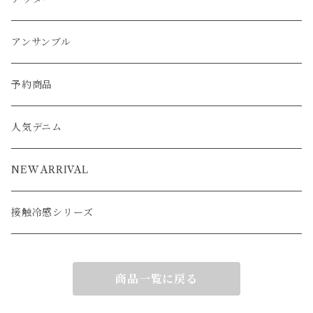
ベスト
パーカー
ベスト
ジャケット
ベスト
アンサンブル
ワンピース
カーディガン
ワンピース
ブルゾン
アンサンブル
カーディガン
ポンチョ
コート
ジャケット
ベスト
パーカー
ベスト
ジャケット
予約商品
ブルゾン
アウター
ベスト
コート
カーディガン
ポンチョ
コート
人気デニム
ブルゾン
アウター
ベスト
NEW ARRIVAL
接触冷感シリーズ
商品一覧に戻る