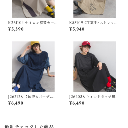
K261104 ナイロン切替カーゴ
K53109 CT裏毛×ストレッチ
ワンピース / Nylon Panel Ca
ナイロンリメイクスエットワ
¥5,390
¥5,940
rgo dress (残りわずか)
ンピース / CT Lined × Stret
ch Nylon Remake Sweat Dr
ess (残りわずか)
J262128 【体型カバーデニム
J262038 ウインドタッチ異素
シリーズ】 袖シャーリングデ
材切替袖シャーリングワンピ
¥6,490
¥6,490
ニム切替ワンピース / Shirrin
ース / Wind Touch Mixed F
g Sleeve Denim Panel Dres
abric Shirred Sleeve Dress
s 【re-design】
最近チェックした商品