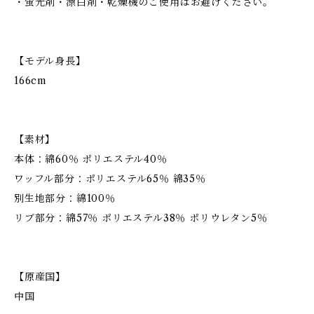
・蛍光剤・漂白剤・乾燥機のご使用はお避けください。
【モデル身長】
166cm
【素材】
本体：綿60％ ポリエステル40％
ワッフル部分：ポリエステル65％ 綿35％
別生地部分：綿100％
リブ部分：綿57％ ポリエステル38％ ポリウレタン5％
【原産国】
中国