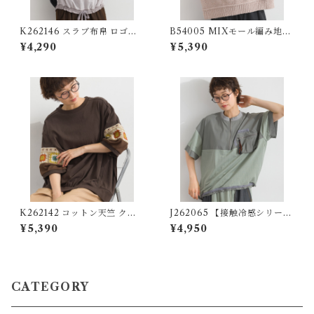
K262146 スラブ布帛 ロゴプ
B54005 MIXモール編み地切
リントコクーンTブラウス / Sl
替ロゴプルオーバー / MIX C
¥4,290
¥5,390
ub Cotton Cocoon-Silhoue
henille Knit Logo Pullover
tte Graphic Blouse
K262142 コットン天竺 クロ
J262065 【接触冷感シリー
シェモチーフ切替プルオーバ
ズ】異素材切替リメイク風プ
¥5,390
¥4,950
ー / Cotton Jersey Crochet
ルオーバー / Cool-Touch Mi
Motif Panel Pullover
xed-Fabric Remake-Style P
ullover
CATEGORY