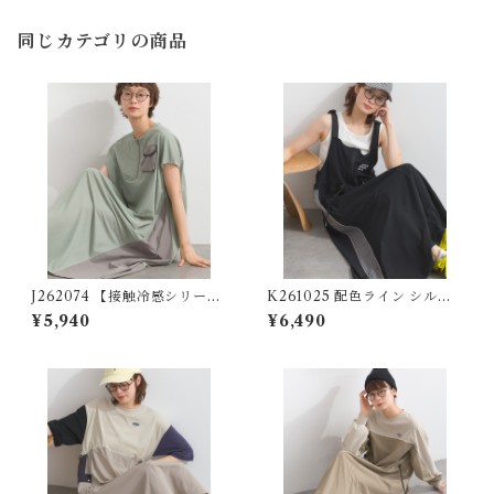
同じカテゴリの商品
J262074 【接触冷感シリー
K261025 配色ライン シルケ
ズ】カノコ異素材切替フロン
ットツイルジャンパースカー
¥5,940
¥6,490
トZIPワンピース / Cool-To
ト / Color Line Silket Twill
uch Piqué Mixed-Fabric Fr
Jumper Skirt (残りわずか)
ont-Zip Dress